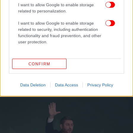
I want to allow Google to enable storage
related to personalization.
I want to allow Google to enable storage
related to security, including authentication
functionality and fraud prevention, and other
user protection.
ΠΟΛΙΤΙΚΗ
27/09/2024 09:37
Διαμαντοπούλου: Θέλουμε να πάει πάρα πολύς
CONFIRM
κόσμος στις κάλπες -Το ΠΑΣΟΚ θα μιλήσει στο
Κέντρο και στην Αριστερά
Data Deletion
Data Access
Privacy Policy