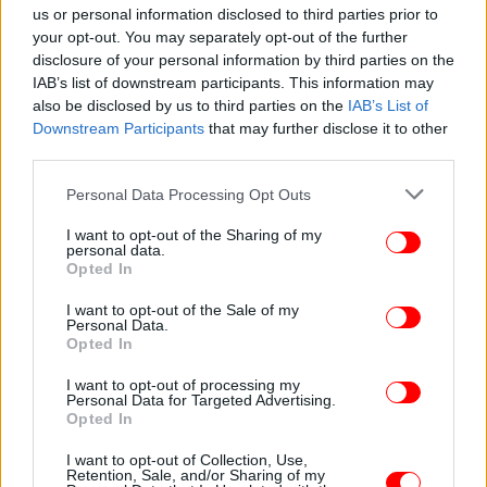
us or personal information disclosed to third parties prior to
κυβέρνηση στις επόμενες εκλογές
your opt-out. You may separately opt-out of the further
disclosure of your personal information by third parties on the
IAB’s list of downstream participants. This information may
also be disclosed by us to third parties on the
IAB’s List of
Downstream Participants
that may further disclose it to other
third parties.
Please note that this website/app uses one or more Google
Personal Data Processing Opt Outs
services and may gather and store information including but
not limited to your visit or usage behaviour. You may click to
I want to opt-out of the Sharing of my
personal data.
grant or deny consent to Google and its third-party tags to
Opted In
use your data for below specified purposes in below Google
consent section.
I want to opt-out of the Sale of my
Personal Data.
Opted In
ΠΟΛΙΤΙΚΗ
02/10/2024 08:24
Γιαννακοπούλου: Το ΠΑΣΟΚ δεν έχει την
I want to opt-out of processing my
Personal Data for Targeted Advertising.
πολυτέλεια να χάσει και αυτή την ευκαιρία
Opted In
I want to opt-out of Collection, Use,
Retention, Sale, and/or Sharing of my