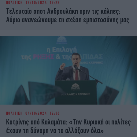
ΠΟΛΙΤΙΚΗ
12/10/2024 18:22
iBOOKS
ΖΩΔΙΑ
Τελευταίο σποτ Ανδρουλάκη πριν τις κάλπες:
OSCARS
THE OCEAN
Αύριο ανανεώνουμε τη σχέση εμπιστοσύνης μας
MEDIA
ELAMEFORA
NEWSLETTER
ΠΟΛΙΤΙΚΗ
04/10/2024 12:36
Κατρίνης από Καλαμάτα: «Την Κυριακή οι πολίτες
έχουν τη δύναμη να τα αλλάξουν όλα»