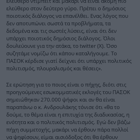
ελεύθερο ντιμπέιτ και μακάρι να είναι ακόμη πιο
ελεύθερο στον δεύτερο γύρο. Πρέπει ο δημόσιος
ποιοτικός διάλογος να επανέλθει. Ενας λόγος που
δεν αποτυπώνει σωστά τα προβλήματα, τα
δεδομένα και τις σωστές λύσεις, είναι ότι δεν
υπάρχει ποιοτικός δημόσιος διάλογος. Όλοι
δουλεύουνε για την ατάκα, το twitter (Χ). Όσο
συζητάμε νομίζω ότι κάπου καταλήγουμε. Το
ΠΑΣΟΚ κέρδισε γιατί δείχνει ότι υπάρχει πολιτικός
πολιτισμός, πλουραλισμός και θέσεις».
Σε ερώτηση για το ποιος είναι ο πήχης, διότι στις
προηγούμενες εσωκομματικές εκλογές του ΠΑΣΟΚ
σημειώθηκαν 270.000 ψήφοι και αν θα είναι
παραπάνω ο κ. Ανδρουλάκης τόνισε ότι «θα το
δούμε, το θέμα είναι η επιτυχία της διαδικασίας, η
ενότητα και ο πολιτικός πολιτισμός. Εγώ δεν βάζω
πήχη συμμετοχής, μακάρι να έρθουν πάρα πολλοί
να ψηφίσουν, είμαι αισιόδοξος ότι θα έρθουν