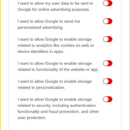
I want to allow my user data to be sent to
Για τις κατηγορίες ότι διοικεί το ΠΑΣΟΚ με μια «παρέα
Google for online advertising purposes.
στελεχών»
I want to allow Google to send me
personalized advertising.
Σχετικά με τις κατηγορίες ότι διοικεί το κόμμα μαζί
με μια μικρή ομάδα στελεχών, ο κ. Ανδρουλάκης
I want to allow Google to enable storage
ανέφερε: «Εχω ζήσει 2,5 χρόνια μια προσπάθεια
related to analytics like cookies on web or
προσωπικής απαξίωσης, από δυο παρακρατικές
device identifiers in apps.
οργανώσεις στο διαδίκτυο, της ΝΔ και του ΣΥΡΙΖΑ.
Αντί να λένε ότι είμαι ο μόνος πολιτικός που πήγε
I want to allow Google to enable storage
related to functionality of the website or app.
στην δικαιοσύνη και αποκάλυψε το σκάνδαλο με τις
υποκλοπές ήμουν εγώ, βρέθηκα και
I want to allow Google to enable storage
απολογούμενος. Οι μεν με επιθέσεις και σενάρια
related to personalization.
συνωμοσιολογίας για την οικογένεια μου, για τα
χρόνια μου στην Θράκη ως φοιτητής και οι δε ότι
I want to allow Google to enable storage
δεν έκανα μήνυση στον Μητσοτάκη, και αν έκανα,
related to security, including authentication
θα τον είχαν δικαιώσει στη Βουλή. Μιλάμε για
functionality and fraud prevention, and other
user protection.
ανοησίες. Και τώρα έχω μια κριτική που λέει για το
«κόμμα της παρέας». Ποιο ήταν το κόμμα της