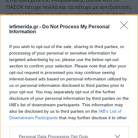
ΠΑΣΟΚ πέτυχε πολλά και τα πέτυχε με αντιξοότητες
και με ελάχιστους οικονομικούς πόρους. Αυτά τα
πετύχαμε με χιλιάδες ανθρώπους. Το ΠΑΣΟΚ
iefimerida.gr -
Do Not Process My Personal
κατάφερε να διπλασιάσει τα ποσοστά του από το 21
Information
και μετά, δεν πρέπει να υποτιμάται αυτή η
προσπάθεια. Μας είχαν προγραμμένους όλοι και
If you wish to opt-out of the sale, sharing to third parties, or
μας αντιμετώπιζαν ως "πολιτικό συμπλήρωμα"».
processing of your personal or sensitive information for
targeted advertising by us, please use the below opt-out
section to confirm your selection. Please note that after your
Για τον αν ευνοούν οι συνθήκες, αυτό που
opt-out request is processed you may continue seeing
συμβαίνει τώρα στον ΣΥΡΙΖΑ, ο πρόεδρος του
interest-based ads based on personal information utilized by
ΠΑΣΟΚ επισήμανε: «Οι ευκαιρίες δεν είναι συχνές,
us or personal information disclosed to third parties prior to
το θέμα είναι ότι αυτή την ευκαιρία δεν την "έφερε
your opt-out. You may separately opt-out of the further
ο πελαργός", αλλά εμείς την φτιάξαμε. Πώς έπεσε η
disclosure of your personal information by third parties on the
Νέα Δημοκρατία; Κάναμε πολύ σοβαρή
IAB’s list of downstream participants. This information may
αντιπολίτευση. Το ΠΑΣΟΚ πήγε από το 7,7% των
also be disclosed by us to third parties on the
IAB’s List of
Downstream Participants
that may further disclose it to other
Ευρωεκλογών του 2019,
στο 12,8% στις
third parties.
Ευρωεκλογές του 2024
. Δεν πανηγυρίζω είχαμε
μεγαλύτερο στόχο. Αυτό που λέω είναι ότι κάναμε
Please note that this website/app uses one or more Google
Personal Data Processing Opt Outs