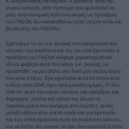
κ. Ανδρουλάκης επισήμανε: «Προσέξτε, όταν θα
γίνουν εκλογές, από τη στιγμή που φιλοδοξεί να
μπει στην κεντρική πολιτική σκηνή, ως πρόεδρος
του ΠΑΣΟΚ, δεν καταλαβαίνω γιατί να μην είναι και
βουλευτής του ΠΑΣΟΚ».
Σχετικά με το ότι ο κ. Δούκας τον κατηγόρησε στο
ντιμπέιτ για απρέπεια και ότι τον είπε Ερντογάν, ο
πρόεδρος του ΠΑΣΟΚ ανέφερε χαρακτηριστικά:
«Είναι φοβερό αυτό που κάνει ο κ. Δούκας, να
προσπαθεί να μου βάλει στο δικό μου στόμα λόγια
που είπε ο ίδιος. Εγώ σχολίασα αυτά τα οποία είπε
ο ίδιος στον ΣΚΑΪ, πριν από μερικές ημέρες. Ο ίδιο
είπε ότι αυτό που κάνει -να είναι και πρόεδρος και
δήμαρχος- γίνεται και αλλού και έδωσε τα
παραδείγματα που ανέφερε στο ντιμπέιτ, αυτός
μεταξύ άλλων είπε για Μιτεράν και για Ερντογάν.
Και εγώ απλά σχολίασα αυτά τα οποία είπε εκείνος,
για να δείξει ότι μπορεί να έχει δυο καρπούζια στην