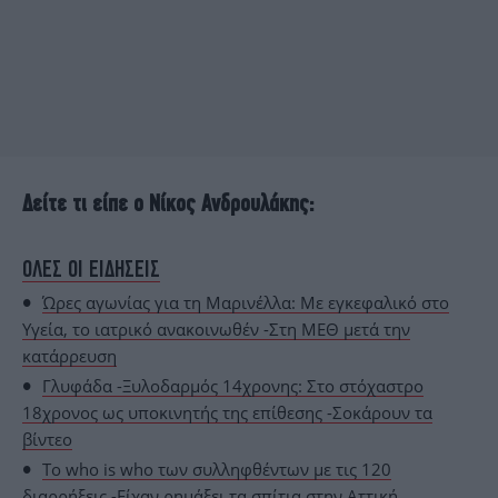
Δείτε τι είπε ο Νίκος Ανδρουλάκης:
ΟΛΕΣ ΟΙ ΕΙΔΗΣΕΙΣ
Ώρες αγωνίας για τη Μαρινέλλα: Με εγκεφαλικό στο
Υγεία, το ιατρικό ανακοινωθέν -Στη ΜΕΘ μετά την
κατάρρευση
Γλυφάδα -Ξυλοδαρμός 14χρονης: Στο στόχαστρο
18χρονος ως υποκινητής της επίθεσης -Σοκάρουν τα
βίντεο
Το who is who των συλληφθέντων με τις 120
διαρρήξεις -Είχαν ρημάξει τα σπίτια στην Αττική