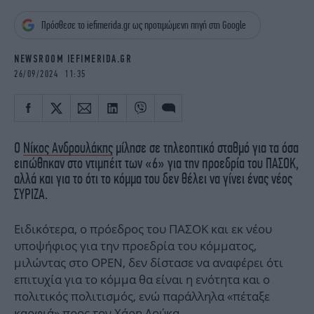
iBOOKS
ΖΩΔΙΑ
Πρόσθεσε το iefimerida.gr ως προτιμώμενη πηγή στη Google
OSCARS
THE OCEAN
MEDIA
ELAMEFORA
NEWSROOM IEFIMERIDA.GR
26/09/2024 11:35
NEWSLETTER
Ο
Νίκος Ανδρουλάκης
μίλησε σε τηλεοπτικό σταθμό για τα όσα
ειπώθηκαν στο ντιμπέιτ των «6» για την προεδρία του ΠΑΣΟΚ,
αλλά και για το ότι το κόμμα του δεν θέλει να γίνει ένας νέος
ΣΥΡΙΖΑ.
Ειδικότερα, ο πρόεδρος του ΠΑΣΟΚ και εκ νέου
υποψήφιος για την προεδρία του κόμματος,
μιλώντας στο OPEN, δεν δίστασε να αναφέρει ότι
επιτυχία για το κόμμα θα είναι η ενότητα και ο
πολιτικός πολιτισμός, ενώ παράλληλα «πέταξε
καρφιά» προς τον Χάρη Δούκα.