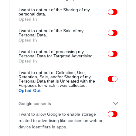
θετικά βήμα σε μόλις 2,5 χρόνια. Είναι ελάχιστος
services and may gather and store information including but
πολιτικός χρόνος, για να πετύχουμε ότι πετύχαμε
not limited to your visit or usage behaviour. You may click to
I want to opt-out of the Sharing of my
personal data.
grant or deny consent to Google and its third-party tags to
και να επανέλθουμε. Έχω αποδείξει εμπράκτως ότι
Opted In
use your data for below specified purposes in below Google
αγαπάω την παράταξή μου και όχι την καρέκλα και
consent section.
I want to opt-out of the Sale of my
θέλω η παράταξη να πάει μπροστά. Δεν ήρθα εδώ
Personal Data.
να κάνω προσωπικές αιχμές».
Opted In
I want to opt-out of processing my
«Είμαι αισιόδοξος γιατί έχουμε θέσεις, έχουμε
Personal Data for Targeted Advertising.
Opted In
πολιτικό περιεχόμενο, σοβαρότητα, υπευθυνότητα
και πιστεύω ότι ο λαός βλέπει. Η ΝΔ υπηρετεί
I want to opt-out of Collection, Use,
συμφέρονται και έχουμε μια ασύδοτη αγορά με
Retention, Sale, and/or Sharing of my
Personal Data that Is Unrelated with the
ολιγοπώλια ενέργειας, τροφίμων, υγείας και
Purposes for which it was collected.
Opted Out
τραπεζών και έναν πρωθυπουργό ο οποίος κάνει
τον τροχονόμο σε αυτά τα συμφέροντα, χωρίς να
Google consents
επιβάλει κανόνες ελέγχους και τρόφιμα. Δέσμευση
μας να αναγεννήσουμε το ΕΣΥ και να μειώσουμε τις
I want to allow Google to enable storage
ανισότητες», ανέφερε μεταξύ άλλων ο κ.
related to advertising like cookies on web or
device identifiers in apps.
Ανδρουλάκης.