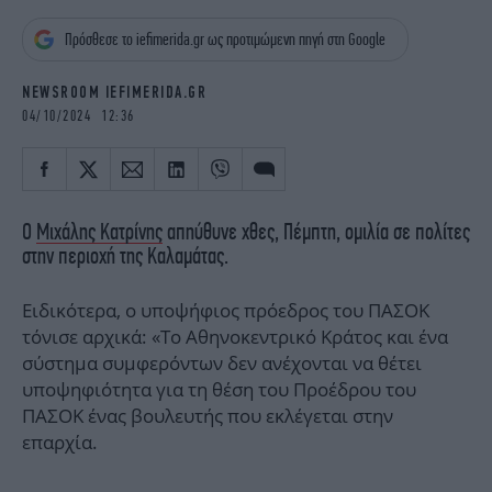
iBOOKS
ΖΩΔΙΑ
Πρόσθεσε το iefimerida.gr ως προτιμώμενη πηγή στη Google
OSCARS
THE OCEAN
MEDIA
ELAMEFORA
NEWSROOM IEFIMERIDA.GR
04/10/2024 12:36
NEWSLETTER
Ο
Μιχάλης Κατρίνης
απηύθυνε χθες, Πέμπτη, ομιλία σε πολίτες
στην περιοχή της Καλαμάτας.
Ειδικότερα, ο υποψήφιος πρόεδρος του ΠΑΣΟΚ
τόνισε αρχικά: «Το Αθηνοκεντρικό Κράτος και ένα
σύστημα συμφερόντων δεν ανέχονται να θέτει
υποψηφιότητα για τη θέση του Προέδρου του
ΠΑΣΟΚ ένας βουλευτής που εκλέγεται στην
επαρχία.