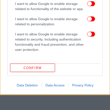
Xάος σε πτήση: Άνδρας χτύπησε τη σύζυγό του! Του
I want to allow Google to enable storage
related to functionality of the website or app.
όρμηξαν οι επιβάτες, «μην την αγγίζεις» φώναζαν [βίντεο]
I want to allow Google to enable storage
related to personalization.
Ακολουθήστε το
στο Google News
και μάθετε
πρώτοι όλες τις ειδήσεις
I want to allow Google to enable storage
related to security, including authentication
Δείτε όλες τις τελευταίες
Ειδήσεις
από την Ελλάδα και τον Κόσμο,
functionality and fraud prevention, and other
στο
user protection.
ΔΙΑΒΑΣΤΕ ΠΕΡΙΣΣΟΤΕΡΑ
ΜΙΧΆΛΗΣ ΚΑΤΡΊΝΗΣ
ΠΑΣΟΚ
ΥΠΟΨΉΦΙΟΣ
CONFIRM
ΠΡΌΕΔΡΟΣ ΠΑΣΟΚ
ΚΑΛΑΜΆΤΑ
Data Deletion
Data Access
Privacy Policy