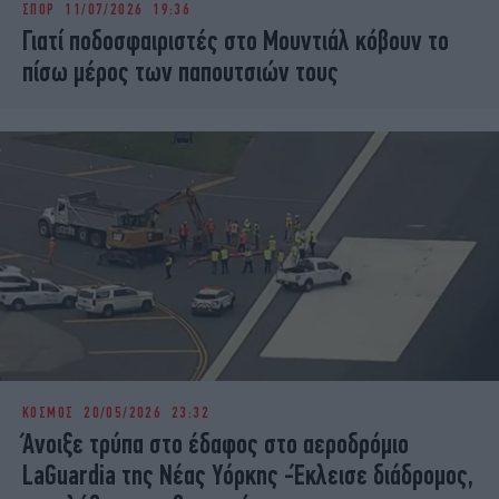
ΣΠΟΡ
11/07/2026 19:36
iBOOKS
ΖΩΔΙΑ
Γιατί ποδοσφαιριστές στο Μουντιάλ κόβουν το
OSCARS
THE OCEAN
πίσω μέρος των παπουτσιών τους
MEDIA
ELAMEFORA
NEWSLETTER
ΚΟΣΜΟΣ
20/05/2026 23:32
Άνοιξε τρύπα στο έδαφος στο αεροδρόμιο
LaGuardia της Νέας Υόρκης -Έκλεισε διάδρομος,