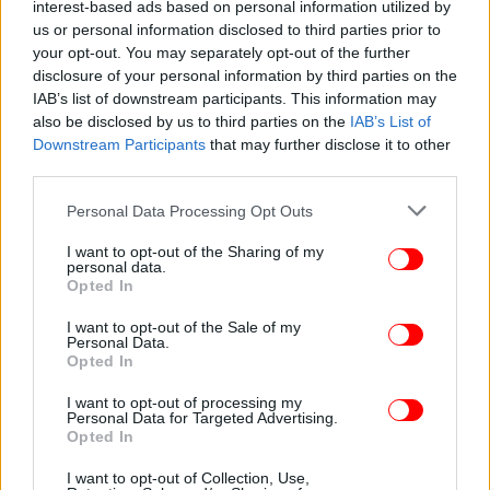
interest-based ads based on personal information utilized by
Οι περισσότεροι άνθρωποι δεν το γνωρίζουν: Σε
us or personal information disclosed to third parties prior to
τι χρησιμεύει η μικρή τρύπα στην κατάψυξη
your opt-out. You may separately opt-out of the further
disclosure of your personal information by third parties on the
IAB’s list of downstream participants. This information may
also be disclosed by us to third parties on the
IAB’s List of
Downstream Participants
that may further disclose it to other
third parties.
Please note that this website/app uses one or more Google
Personal Data Processing Opt Outs
services and may gather and store information including but
not limited to your visit or usage behaviour. You may click to
I want to opt-out of the Sharing of my
personal data.
grant or deny consent to Google and its third-party tags to
Opted In
use your data for below specified purposes in below Google
consent section.
I want to opt-out of the Sale of my
Personal Data.
Opted In
ΕΛΛΑΔΑ
14/01/2026 14:02
I want to opt-out of processing my
Παγκράτι: Άνοιξε τρύπα στο έδαφος, «ρούφηξε»
Personal Data for Targeted Advertising.
Opted In
κολώνα στη Βασιλέως Γεωργίου Β' -Κοντά στα
έργα του μετρό [βίντεο]
I want to opt-out of Collection, Use,