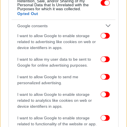
Retention, Sale, and/or Sharing of my
Personal Data that Is Unrelated with the
Purposes for which it was collected.
Opted Out
Google consents
I want to allow Google to enable storage
related to advertising like cookies on web or
device identifiers in apps.
I want to allow my user data to be sent to
Google for online advertising purposes.
I want to allow Google to send me
personalized advertising.
ΖΩΗ
11/11/2025 12:49
Η Πάρις Τζάκσον αποκάλυψε το πρόβλημα που
I want to allow Google to enable storage
της άφησε η χρόνια χρήση ναρκωτικών
related to analytics like cookies on web or
device identifiers in apps.
I want to allow Google to enable storage
related to functionality of the website or app.