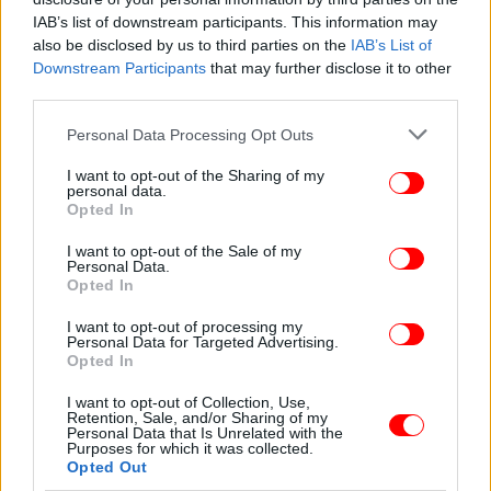
IAB’s list of downstream participants. This information may
also be disclosed by us to third parties on the
IAB’s List of
Downstream Participants
that may further disclose it to other
third parties.
Please note that this website/app uses one or more Google
Personal Data Processing Opt Outs
services and may gather and store information including but
not limited to your visit or usage behaviour. You may click to
I want to opt-out of the Sharing of my
personal data.
grant or deny consent to Google and its third-party tags to
Opted In
use your data for below specified purposes in below Google
consent section.
I want to opt-out of the Sale of my
Personal Data.
Opted In
I want to opt-out of processing my
ΠΟΛΙΤΙΚΗ
08/12/2016 10:08
Personal Data for Targeted Advertising.
Φορτσάκης: Συνεργασία της ΝΔ ακόμη και με τον
Opted In
ΣΥΡΙΖΑ αν δείξει διάθεση για μεταρρυθμίσεις
I want to opt-out of Collection, Use,
Retention, Sale, and/or Sharing of my
Personal Data that Is Unrelated with the
Purposes for which it was collected.
Opted Out