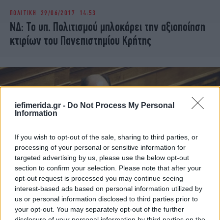
ΠΟΛΙΤΙΚΗ
29/06/2017 14:53
ΝΔ: Το υπ. Πολιτισμού μπλοκάρει την αξιοποίηση
κτιρίων του Πανεπιστημίου Κρήτης
iefimerida.gr -
Do Not Process My Personal
Information
If you wish to opt-out of the sale, sharing to third parties, or
processing of your personal or sensitive information for
targeted advertising by us, please use the below opt-out
section to confirm your selection. Please note that after your
opt-out request is processed you may continue seeing
interest-based ads based on personal information utilized by
ΠΟΛΙΤΙΚΗ
13/06/2017 16:47
us or personal information disclosed to third parties prior to
Φορτσάκης: Επιτρέπεται να βλέπουμε
your opt-out. You may separately opt-out of the further
αστυνομικούς στο Gay Pride;
disclosure of your personal information by third parties on the