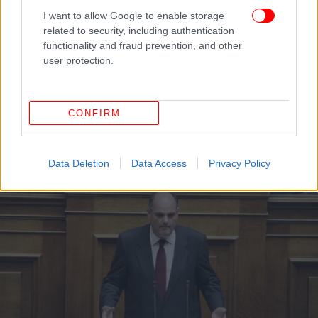
I want to allow Google to enable storage
related to security, including authentication
functionality and fraud prevention, and other
user protection.
ΠΟΛΙΤΙΚΗ
29/07/2016 23:10
Κόντρα Αναγνωστοπούλου -Φορτσάκη για την
CONFIRM
ιδιωτική εκπαίδευση
Data Deletion
Data Access
Privacy Policy