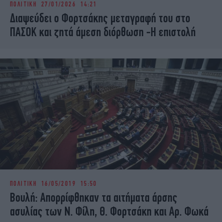
ΠΟΛΙΤΙΚΗ
27/01/2026 14:21
iBOOKS
ΖΩΔΙΑ
Διαψεύδει ο Φορτσάκης μεταγραφή του στο
OSCARS
THE OCEAN
ΠΑΣΟΚ και ζητά άμεση διόρθωση -Η επιστολή
MEDIA
ELAMEFORA
NEWSLETTER
ΠΟΛΙΤΙΚΗ
16/05/2019 15:50
Βουλή: Απορρίφθηκαν τα αιτήματα άρσης
ασυλίας των Ν. Φίλη, Θ. Φορτσάκη και Αρ. Φωκά