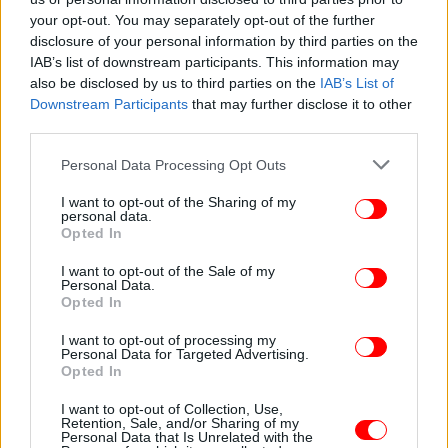
Ολυμπιακοί Αγώνες 2024: Ο πύργος του Άιφελ
your opt-out. You may separately opt-out of the further
disclosure of your personal information by third parties on the
και το τσίρκο -Το καυστικό σχόλιο του Αρκά
IAB’s list of downstream participants. This information may
[εικόνα]
also be disclosed by us to third parties on the
IAB’s List of
Downstream Participants
that may further disclose it to other
third parties.
Please note that this website/app uses one or more Google
Personal Data Processing Opt Outs
services and may gather and store information including but
not limited to your visit or usage behaviour. You may click to
I want to opt-out of the Sharing of my
personal data.
grant or deny consent to Google and its third-party tags to
Opted In
use your data for below specified purposes in below Google
consent section.
I want to opt-out of the Sale of my
Personal Data.
Opted In
I want to opt-out of processing my
Personal Data for Targeted Advertising.
Opted In
ΚΟΣΜΟΣ
24/02/2024 15:02
Γαλλία: Εληξε η απεργία των εργαζομένων στον
I want to opt-out of Collection, Use,
Retention, Sale, and/or Sharing of my
Πύργο του Άιφελ -Θα ανοίξει και πάλι αύριο
Personal Data that Is Unrelated with the