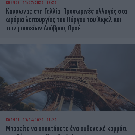
ΚΟΣΜΟΣ
11/07/2026 19:26
iBOOKS
ΖΩΔΙΑ
Καύσωνας στη Γαλλία: Προσωρινές αλλαγές στα
OSCARS
THE OCEAN
ωράρια λειτουργίας του Πύργου του Άιφελ και
MEDIA
ELAMEFORA
των μουσείων Λούβρου, Ορσέ
NEWSLETTER
ΚΟΣΜΟΣ
03/04/2026 21:26
Mπορείτε να αποκτήσετε ένα αυθεντικό κομμάτι