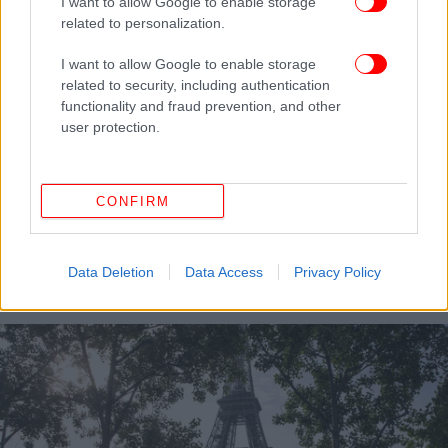
I want to allow Google to enable storage
related to personalization.
I want to allow Google to enable storage
related to security, including authentication
functionality and fraud prevention, and other
user protection.
CONFIRM
ΚΟΣΜΟΣ
22/02/2024 12:43
Γαλλία: Κλειστός για τέταρτη μέρα ο Πύργος του
Άιφελ λόγω απεργίας προσωπικού
Data Deletion
Data Access
Privacy Policy