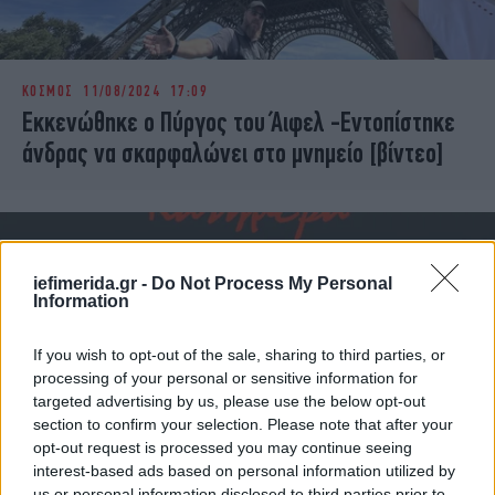
ΚΟΣΜΟΣ
11/08/2024 17:09
Εκκενώθηκε ο Πύργος του Άιφελ -Εντοπίστηκε
άνδρας να σκαρφαλώνει στο μνημείο [βίντεο]
iefimerida.gr -
Do Not Process My Personal
Information
If you wish to opt-out of the sale, sharing to third parties, or
processing of your personal or sensitive information for
targeted advertising by us, please use the below opt-out
section to confirm your selection. Please note that after your
opt-out request is processed you may continue seeing
interest-based ads based on personal information utilized by
ΕΛΛΑΔΑ
27/07/2024 07:33
us or personal information disclosed to third parties prior to