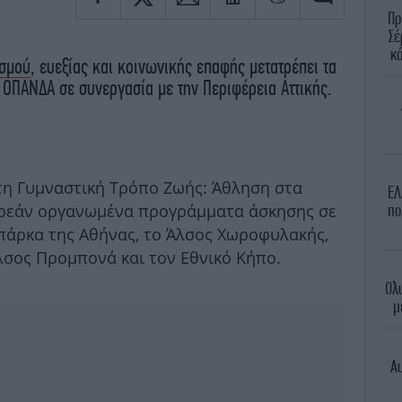
Πρ
Σέ
κά
ισμού
, ευεξίας και κοινωνικής επαφής μετατρέπει τα
ΟΠΑΝΔΑ σε συνεργασία με την Περιφέρεια Αττικής.
 τη Γυμναστική Τρόπο Ζωής: Άθληση στα
ΕΛ
ρεάν οργανωμένα προγράμματα άσκησης σε
πο
πάρκα της Αθήνας, το Άλσος Χωροφυλακής,
λσος Προμπονά και τον Εθνικό Κήπο.
Ολυ
μ
Αυ