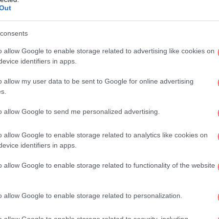
ητα σε όλους να αναζωογονηθούν χωρίς
Out
Αθηναίων Χάρης Δούκας και πρόσθεσε: «Με
Ισ
στα Πάρκα" βάζουμε την Αθήνα σε κίνηση».
consents
τ
o allow Google to enable storage related to advertising like cookies on
evice identifiers in apps.
o allow my user data to be sent to Google for online advertising
φυλακής, 09:00 - 09:45: Pilates, 10:00 -
Το
s.
: AμεA διαδραστικά παιχνίδια.
to allow Google to send me personalized advertising.
Ζο
o allow Google to enable storage related to analytics like cookies on
Βα
evice identifiers in apps.
o allow Google to enable storage related to functionality of the website
EA
o allow Google to enable storage related to personalization.
o allow Google to enable storage related to security, including