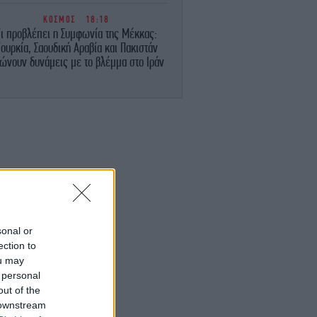
ΚΟΣΜΟΣ
18:18
Τι προβλέπει η Συμφωνία της Μέκκας:
ουρκία, Σαουδική Αραβία και Πακιστάν
ώνουν δυνάμεις με το βλέμμα στο Ιράν
STORIES
18:17
Η δολοφονία της Νταϊάν Σίνταλ που
συγκλόνισε τη Βρετανία: Το DNA
ποκάλυψε την αλήθεια 38 χρόνια μετά
ΕΛΛΑΔΑ
18:13
φήνουν την πρωτεύουσα οι αδειούχοι:
Αυξημένη κίνηση στις εξόδους του
λεκανοπεδίου -Γεμάτα πλοία και ΚΤΕΛ
sonal or
ection to
ΟΙΚΟΝΟΜΙΑ
18:10
Άγνωστοι βανδάλισαν ξωκλήσι στον
ou may
Σαρωνικό -Η αντίδραση του Δήμου
 personal
out of the
 downstream
MEDIA
18:07