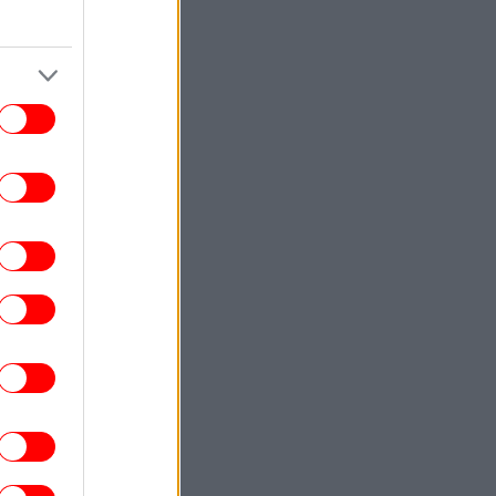
ΚΟΣΜΟΣ
17:43
πανία προς Ιταλία: Επαναφέρετε πλήρως
η Σένγκεν έως την Κυριακή, αλλιώς θα
λάβουμε μέτρα
ΕΛΛΑΔΑ
17:42
Θεσσαλονίκη: Συνελήφθη υπήκοος
υρκίας, διωκόμενος με ερυθρά αγγελία
των τουρκικών Αρχών
ΣΠΟΡ
17:41
φρέ Μονκαντά: O νέος mastermind του
γγέλη Μαρινάκη είναι ο άνθρωπος που
ανακάλυψε τον Εμπαπέ
ΤΕΧΝΟΛΟΓΙΑ
17:38
 Sports FC 27: Όσα ξέρουμε μέχρι τώρα
για το πολυαναμενόμενο video game
ΖΩΗ
17:34