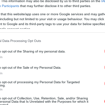
. This information may also be disclosed by us to third parties on the
IA
Participants
that may further disclose it to other third parties.
 that this website/app uses one or more Google services and may gath
including but not limited to your visit or usage behaviour. You may click 
He
υ
ΟΠΑΝΔΑ
θα βρίσκονται εκεί, από τις 09:00
 to Google and its third-party tags to use your data for below specifi
ήσουν τους συμμετέχοντες σε Pilates,
ogle consent section.
l Data Processing Opt Outs
Ο Π
με
 σε όλους. Σε ενήλικες που θέλουν να
Μό
o opt-out of the Sharing of my personal data.
 την άσκηση στη ζωή τους, σε παιδιά που
In
νείς τους, αλλά και σε Άτομα με Αναπηρία
μένα προγράμματα. Η συμπερίληψη και η
o opt-out of the Sale of my Personal Data.
ι στο επίκεντρο κάθε δράσης.
In
to opt-out of processing my Personal Data for Targeted
μένα προγράμματα γυμναστικής για τον
ing.
In
άτωνος και το Άλσος Προμπονά μέχρι τον
Η
φυλακής. Pilates, Bodytone, Freestyle,
κο
o opt-out of Collection, Use, Retention, Sale, and/or Sharing
ersonal Data that Is Unrelated with the Purposes for which it
νειες και ειδικά προγράμματα για Άτομα με
lected.