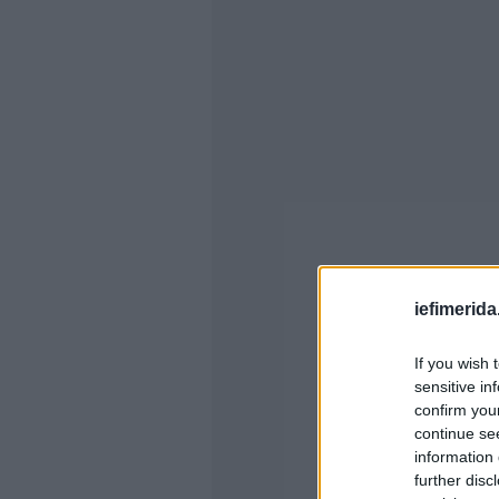
iefimerida
If you wish 
sensitive in
confirm you
continue se
information 
further disc