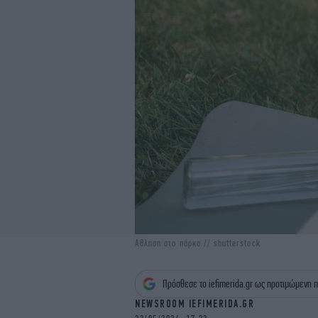
Αθληση στο πάρκο // shutterstock
Πρόσθεσε το iefimerida.gr ως προτιμώμενη π
NEWSROOM IEFIMERIDA.GR