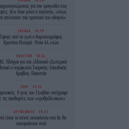
ΕΛΛΑΔΑ
18:34
αγματογνώμονας για την τραγωδία στις
ρρες: Δεν ήταν μόνο η ταχύτητα, «ίσως
τι απέσπασε την προσοχή του οδηγού»
ΕΛΛΑΔΑ
18:29
Έφυγε από τη ζωή η δημοσιογράφος
Χριστίνα Πιτουρά -Ήταν 64 ετών
ΠΟΛΙΤΙΚΗ
18:24
ΑΣ: Πλήγμα για την ελληνική εξωτερική
λιτική η συμφωνία Τουρκίας-Σαουδικής
Αραβίας-Πακιστάν
ΣΠΟΡ
18:22
μπιακός: Ο γιος του Τζιοβάνι υπέγραψε
ε τις ακαδημίες των «ερυθρόλευκων»
ΑΥΤΟΚΙΝΗΤΟ
18:21
τά είναι τα πέντε αυτοκίνητα που δε θα
σκουριάσουν ποτέ