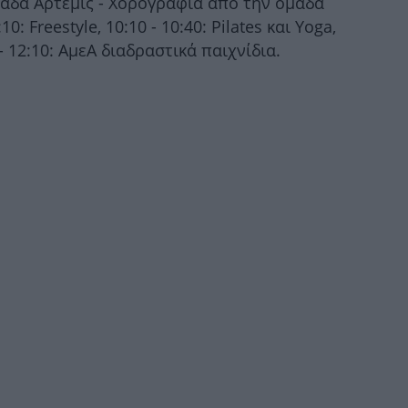
μάδα Άρτεμις - Χορογραφία από την ομάδα
τω
0: Freestyle, 10:10 - 10:40: Pilates και Yoga,
 - 12:10: ΑμεΑ διαδραστικά παιχνίδια.
Υπ.
Φ
έκ
απ
Το
πρ