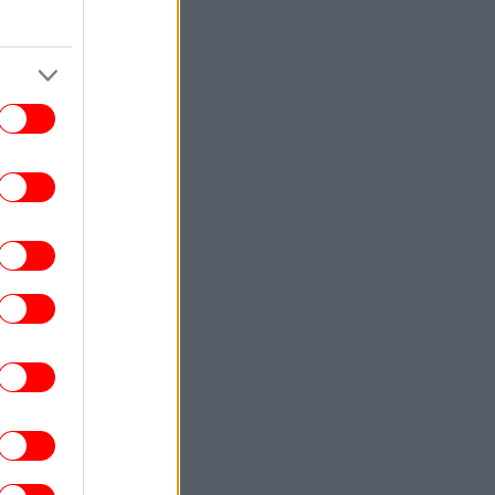
βάρος της Ρωσίας
ΚΟΣΜΟΣ
22:40
ωματούχος ΗΠΑ: Με τη συμφωνία για το
Στενό του Ορμούζ θα αρθεί ο ναυτικός
αποκλεισμός του Ιράν
ΕΛΛΑΔΑ
22:32
ρχονται ισχυρά μελτέμια και 39άρια το
ββατοκύριακο -Συναγερμός για φωτιές,
ποιες περιοχές μπαίνουν σε Red Code
ΚΟΣΜΟΣ
22:27
ρετανία: Καταδικάστηκε serial killer για
τον φόνο δύο γυναικών -Η αστυνομία
απολογήθηκε γιατί τον είχε αφήσει
ελεύθερο
ΕΛΛΑΔΑ
22:19
τιά σε ισόγειο κατάστημα στη Λεωφόρο
Αμφιθέας, στον Άλιμο -Εκκενώθηκε