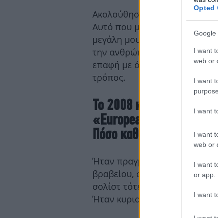
Opted 
Ακολούθησα το ένστικτό μου, 
Αυτό που με ώθησε στο να σ
Google 
μεγάλη μου, πηγαία αγάπη γι
την ανθρώπινη φωνή. Ήθελα μ
I want t
web or d
επαφή με όλα αυτά και η διεύ
τρόπος.
I want t
purpose
Το 2008 κερδίσατε το Gra
I want 
«European Young Musicia
Πόσο καθοριστική ήταν αυ
I want t
web or d
Ήταν πραγματικά καθοριστική 
I want t
βραβείου, στα 18 μου χρόνια
or app.
σολίστ τότε, με σημαίνουσες 
I want t
Ήταν κυριολεκτικά η αρχή της
I want t