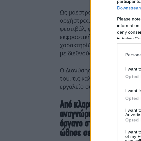
participants
Downstream 
Ως μαέστρος, έχει διευθύνει 
Please note
ορχήστρες, ενώ έχει συνεργα
information 
φεστιβάλ, φέρνοντας στη σκη
deny consent
εκφραστικής ευαισθησίας. Πα
in below Go
χαρακτηρίζεται από εμφανίσε
με διεθνούς φήμης μουσικούς
Persona
I want t
Ο Διονύσης Γραμμένος μίλησε 
Opted 
του, τις καλλιτεχνικές του αν
εργαλείο σύνδεσης, έμπνευσης
I want t
Opted 
Από κλαρινετίστας διεθν
I want 
αναγνώριση. Πώς πήρατε
Advertis
Opted 
όργανο στη διεύθυνση ορχ
ώθησε σε αυτή την αλλαγ
I want t
of my P
was col