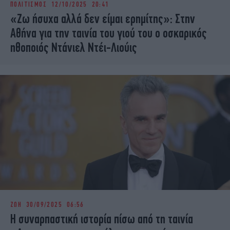
ΠΟΛΙΤΙΣΜΟΣ
12/10/2025 20:41
iBOOKS
ΖΩΔΙΑ
«Ζω ήσυχα αλλά δεν είμαι ερημίτης»: Στην
OSCARS
THE OCEAN
Αθήνα για την ταινία του γιού του ο οσκαρικός
MEDIA
ELAMEFORA
ηθοποιός Ντάνιελ Ντέι-Λιούις
NEWSLETTER
ΖΩΗ
30/09/2025 06:56
Η συναρπαστική ιστορία πίσω από τη ταινία