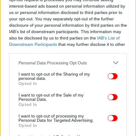
interest-based ads based on personal information utilized by
us or personal information disclosed to third parties prior to
your opt-out. You may separately opt-out of the further
ΖΩΗ
20/05/2023 15:11
disclosure of your personal information by third parties on the
Αγνώριστος ο Ντάνιελ Ντέι Λιούις -Εθεάθη για
IAB’s list of downstream participants. This information may
also be disclosed by us to third parties on the
IAB’s List of
πρώτη φορά μετά από τέσσερα χρόνια
Downstream Participants
that may further disclose it to other
third parties.
Please note that this website/app uses one or more Google
Personal Data Processing Opt Outs
services and may gather and store information including but
not limited to your visit or usage behaviour. You may click to
I want to opt-out of the Sharing of my
personal data.
grant or deny consent to Google and its third-party tags to
Opted In
use your data for below specified purposes in below Google
consent section.
I want to opt-out of the Sale of my
Personal Data.
Opted In
I want to opt-out of processing my
Personal Data for Targeted Advertising.
Opted In
STORIES
26/04/2022 14:36