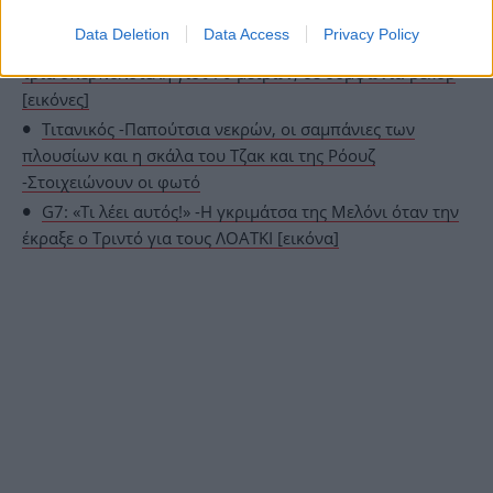
ΟΛΕΣ ΟΙ ΕΙΔΗΣΕΙΣ
Data Deletion
Data Access
Privacy Policy
Oικογένεια Ελλήνων δισεκατομμυριούχων παρήγγειλε
τρία υπερπολυτελή γιοτ 70 μέτρων, σε συμφωνία-ρεκόρ
[εικόνες]
Τιτανικός -Παπούτσια νεκρών, οι σαμπάνιες των
πλουσίων και η σκάλα του Τζακ και της Ρόουζ
-Στοιχειώνουν οι φωτό
G7: «Τι λέει αυτός!» -Η γκριμάτσα της Μελόνι όταν την
έκραξε ο Τριντό για τους ΛΟΑΤΚΙ [εικόνα]