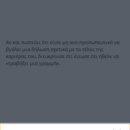
Αν και πιστεύει ότι είναι μη αντιπροσωπευτικό να
βγάλει μια δήλωση σχετικά με το τέλος της
καριέρας του, διευκρίνισε ότι ένιωσε ότι ήθελε να
«τραβήξει μια γραμμή».