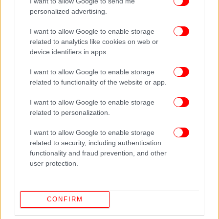
I want to allow Google to send me
υποκριτική πολλές φορές, με πιο πρόσφατη την
personalized advertising.
προσωρινή παύση μετά την ολοκλήρωση της
ταινίας «Lincoln» το 2012.
I want to allow Google to enable storage
related to analytics like cookies on web or
Το 1997, έκανε ένα βήμα πίσω από το Χόλιγουντ για
device identifiers in apps.
να ασχοληθεί με την τσαγκαροποιία παπουτσιών
I want to allow Google to enable storage
στη Φλωρεντία της Ιταλίας, μέχρι το 2000. ο
related to functionality of the website or app.
Ο σπουδαίος ηθοποιός είναι συνταξιούχος εδώ και
I want to allow Google to enable storage
τέσσερα χρόνια, έπειτα από την ανακοίνωσή του ότι
related to personalization.
αποσύρεται από τα κινηματογραφικά πλατό. Ο
I want to allow Google to enable storage
Ντάνιελ Ντέι Λιούις, ο μοναδικός ηθοποιός με τρία
related to security, including authentication
Όσκαρ τα τέσσερα τελευταία χρόνια, ζει μια άλλη
functionality and fraud prevention, and other
ζωή. Στο Δουβλίνο, ως… ξυλουργός.
user protection.
Είναι γνωστός για πολλούς βραβευμένους ρόλους,
όπως το «There Will Be Blood» και το «The Boxer».
CONFIRM