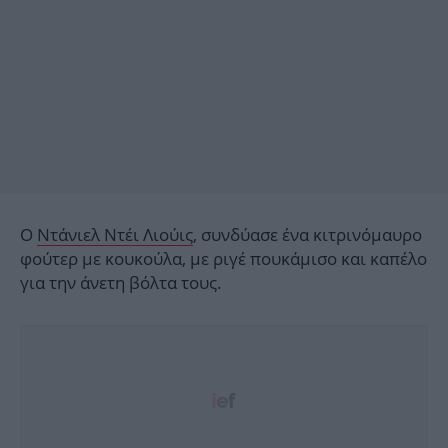
Ο
Ντάνιελ Ντέι Λιούις
, συνδύασε ένα κιτρινόμαυρο
φούτερ με κουκούλα, με ριγέ πουκάμισο και καπέλο
για την άνετη βόλτα τους.