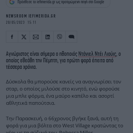
Πρόσθεσε το iefimerida.gr ως προτιμώμενη πηγή στη Google
iBOOKS
ΖΩΔΙΑ
OSCARS
THE OCEAN
NEWSROOM IEFIMERIDA.GR
MEDIA
ELAMEFORA
20/05/2023 15:11
NEWSLETTER
Αγνώριστος είναι σήμερα ο ηθοποιός
Ντάνιελ Ντέι Λιούις
, ο
οποίος εθεάθη την Πέμπτη, για πρώτη φορά έπειτα από
τέσσερα χρόνια.
Δύσκολα θα μπορούσε κανείς να αναγνωρίσει τον
σταρ, ο οποίος μιλούσε στο κινητό, ενώ φορούσε
μια μπλε φόρμα, ένα μαύρο καπέλο και ασορτί
αθλητικά παπούτσια.
Την Παρασκευή, ο 66χρονος βγήκε ξανά, αυτή τη
φορά για μια βόλτα στο West Village κρατώντας το
χέρι με τη σύζυγό του, Rebecca Miller.