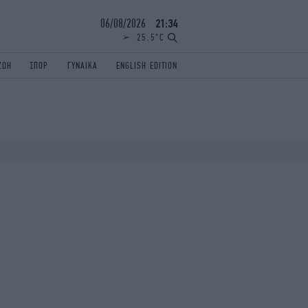
06/08/2026
21:34
25.5°C
ΖΩΗ
ΣΠΟΡ
ΓΥΝΑΙΚΑ
ENGLISH EDITION
ΕΛΛΑΔΑ
ΠΑΝΕΛΛΗΝΙΕΣ
ENGLISH EDITION
TRAVEL
ΟΛΥΜΠΙΑΚΟΙ ΑΓΩΝΕΣ
iAUTOKINITO
ΖΩΔΙΑ
ELAMEFORA