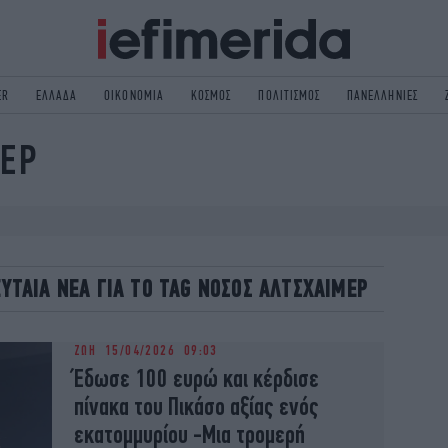
ER
ΕΛΛΑΔΑ
ΟΙΚΟΝΟΜΙΑ
ΚΟΣΜΟΣ
ΠΟΛΙΤΙΣΜΟΣ
ΠΑΝΕΛΛΗΝΙΕΣ
ΜΕΡ
ΟΛΙΤΙΚΗ
NON PAPER
ΟΣΜΟΣ
ΠΟΛΙΤΙΣΜΟΣ
ΠΟΡ
ΓΥΝΑΙΚΑ
TORIES
ΕΚΛΟΓΕΣ
ΓΕΙΑ
DESIGN
ΛΕΥΤΑΙΑ ΝΕΑ ΓΙΑ ΤΟ TAG ΝΟΣΟΣ ΑΛΤΣΧΑΙΜΕΡ
REEN
PODCAST
GASTRONOMIE
iBOOKS
ΖΩΗ
15/04/2026 09:03
HE OCEAN
MEDIA
Έδωσε 100 ευρώ και κέρδισε
πίνακα του Πικάσο αξίας ενός
εκατομμυρίου -Μια τρομερή