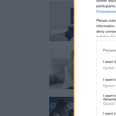
further disc
participants
Downstream 
Please note
information 
deny consent
in below Go
Persona
I want t
Opted 
I want t
Opted 
I want 
Advertis
Opted 
I want t