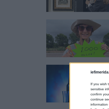
iefimerida
If you wish 
sensitive in
confirm you
continue se
information 