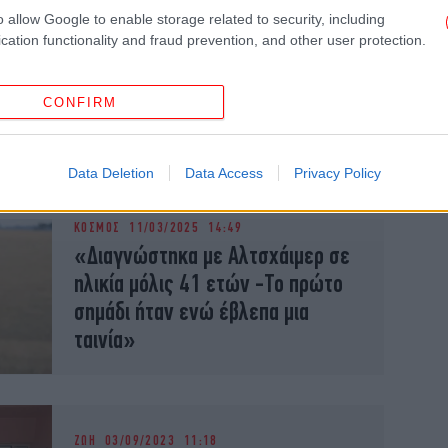
o allow Google to enable storage related to security, including
cation functionality and fraud prevention, and other user protection.
ΥΓΕΙΑ
20/04/2025 18:00
Μελέτη σε ποντίκια δείχνει
CONFIRM
ανέλπιστη σύνδεση της μύτης με
τη νόσο Αλτσχάιμερ
Data Deletion
Data Access
Privacy Policy
ΚΟΣΜΟΣ
11/03/2025 14:49
«Διαγνώστηκα με Αλτσχάιμερ σε
ηλικία μόλις 41 ετών -Το πρώτο
σημάδι ήταν ενώ έβλεπα μια
ταινία»
ΖΩΗ
03/09/2023 11:18