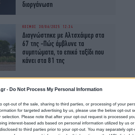
διοργάνωση
ΚΟΣΜΟΣ
30/06/2025 12:34
Διαγνώστηκε με Αλτσχάιμερ στα
67 της -Πώς άμβλυνε τα
συμπτώματα, το επικό ταξίδι που
κάνει στα 81 της
ΥΓΕΙΑ
23/05/2025 21:22
.gr -
Do Not Process My Personal Information
Το αλκοόλ σχετίζεται με άνοια και
Αλτσχάιμερ -Επιβεβαιώθηκε με
to opt-out of the sale, sharing to third parties, or processing of your per
αυτοψία σε πάνω από 1.700
formation for targeted advertising by us, please use the below opt-out s
ασθενείς που πέθαναν
r selection. Please note that after your opt-out request is processed y
eing interest-based ads based on personal information utilized by us or
disclosed to third parties prior to your opt-out. You may separately opt-