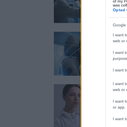
of my P
was col
Opted 
Google 
I want t
web or d
I want t
purpose
I want 
I want t
web or d
I want t
or app.
I want t