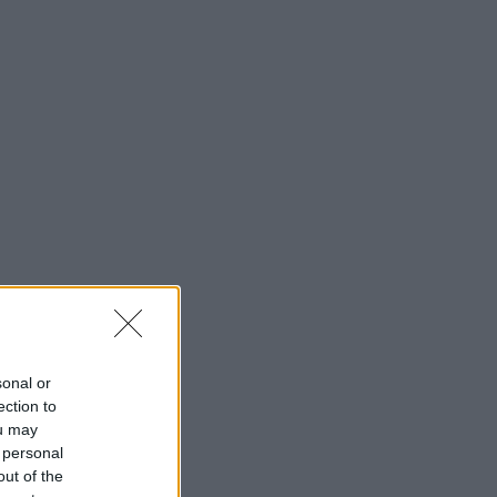
sonal or
ection to
ou may
 personal
out of the