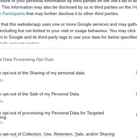
losure of your personal information by third parties on the IAB’s list of
. This information may also be disclosed by us to third parties on the
IA
ΥΓΕΙΑ
14/05/2025 09:54
Participants
that may further disclose it to other third parties.
Η καθιστική ζωή παράγοντας
 that this website/app uses one or more Google services and may gath
κινδύνου για Αλτσχάιμερ -Τι
including but not limited to your visit or usage behaviour. You may click 
έδειξε έρευνα
 to Google and its third-party tags to use your data for below specifi
ogle consent section.
l Data Processing Opt Outs
ΥΓΕΙΑ
29/04/2025 21:56
o opt-out of the Sharing of my personal data.
Aκόμη και τα παιδιά μπορούν να
In
πάθουν άνοια -Δείτε πώς θα την
εντοπίσετε
o opt-out of the Sale of my Personal Data.
In
to opt-out of processing my Personal Data for Targeted
ΥΓΕΙΑ
29/04/2025 19:54
ing.
In
Νέο επίτευγμα κατά του
Αλτσχάιμερ: η επιστήμη
o opt-out of Collection, Use, Retention, Sale, and/or Sharing