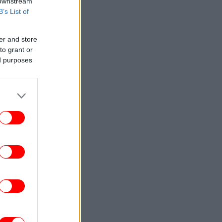
 downstream
B’s List of
er and store
to grant or
ed purposes