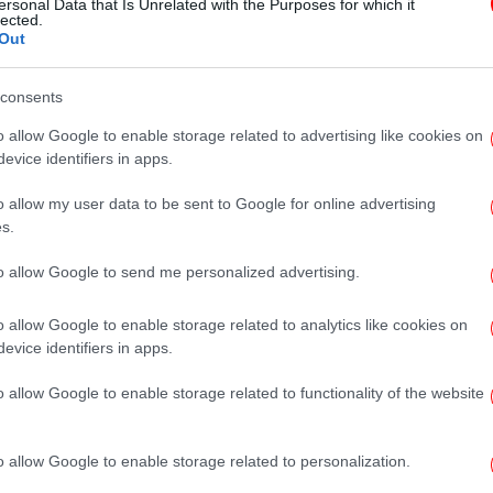
ersonal Data that Is Unrelated with the Purposes for which it
ανακαλύπτει έναν τρόπο να
lected.
Out
σταματήσει η νόσος
consents
o allow Google to enable storage related to advertising like cookies on
evice identifiers in apps.
ΥΓΕΙΑ
28/04/2025 20:58
Η τεχνητή νοημοσύνη
o allow my user data to be sent to Google for online advertising
αποκαλύπτει νέα αιτία της νόσου
s.
Αλτσχάιμερ
to allow Google to send me personalized advertising.
o allow Google to enable storage related to analytics like cookies on
evice identifiers in apps.
ΥΓΕΙΑ
24/04/2025 12:48
Πρώιμες ενδείξεις για τη νόσο
o allow Google to enable storage related to functionality of the website
Αλτσχάιμερ βρέθηκαν σε ενήλικες
ηλικίας 24 ετών
o allow Google to enable storage related to personalization.