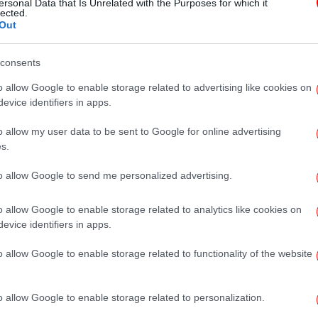
ersonal Data that Is Unrelated with the Purposes for which it
μικρού μήκους ταινίες, με ένα
lected.
Out
κλικ
consents
o allow Google to enable storage related to advertising like cookies on
evice identifiers in apps.
ΠΟΛΙΤΙΣΜΟΣ
05/09/2024 10:29
o allow my user data to be sent to Google for online advertising
Ο Εμίρ Κουστουρίτσα στην Αθήνα,
s.
στο φεστιβάλ της ΚΝΕ
to allow Google to send me personalized advertising.
o allow Google to enable storage related to analytics like cookies on
ΠΟΛΙΤΙΣΜΟΣ
02/09/2024 11:39
evice identifiers in apps.
Αρχίζει το 47ο Φεστιβάλ Μικρού
Μήκους Δράμας: 211 ταινίες
o allow Google to enable storage related to functionality of the website
online, δωρεάν -Πώς τις
βλέπουμε
o allow Google to enable storage related to personalization.