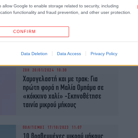
o allow Google to enable storage related to security, including
cation functionality and fraud prevention, and other user protection.
ΠΟΛΙΤΙΣΜΟΣ
19/04/2024 11:53
CONFIRM
Μία ελληνική μικρού μήκους ταινία
στο Φεστιβάλ των Καννών
Data Deletion
Data Access
Privacy Policy
ΖΩΗ
20/01/2024 10:30
Χαμογελαστή και με τρακ: Για
πρώτη φορά η Μαλία Ομπάμα σε
«κόκκινο χαλί» -Σκηνοθέτησε
ταινία μικρού μήκους
ΠΟΛΙΤΙΣΜΟΣ
17/10/2023 11:07
10 βραβευμένες μικρού μήκους