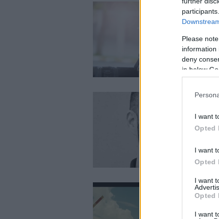
further disc
participants
Downstream 
Please note
information 
deny consent
in below Go
Persona
I want t
Opted 
I want t
Opted 
I want 
Advertis
Opted 
I want t