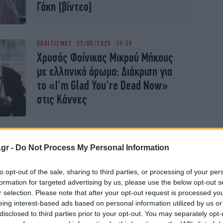
Γάκη [βίντεο]
ΠΟΛΙΤΙΣΜΟΣ
27/05/2025 19:59
Χρυσός Φοίνικας Μικρού Μήκους
με ελληνικό άρωμα: Διάκριση για
το «I’m Glad You’re Dead Now»
στις Κάννες
ΠΟΛΙΤΙΣΜΟΣ
22/04/2025 12:56
Δράμα: Το στρατόπεδο Ανδρικάκη
.gr -
Do Not Process My Personal Information
γίνεται κέντρο Οπτικοακουστικής
to opt-out of the sale, sharing to third parties, or processing of your per
Βιομηχανίας -Σύμβαση δωρεάς
formation for targeted advertising by us, please use the below opt-out s
μεταξύ Raycap-ΥΠΠΟ
r selection. Please note that after your opt-out request is processed y
eing interest-based ads based on personal information utilized by us or
disclosed to third parties prior to your opt-out. You may separately opt-