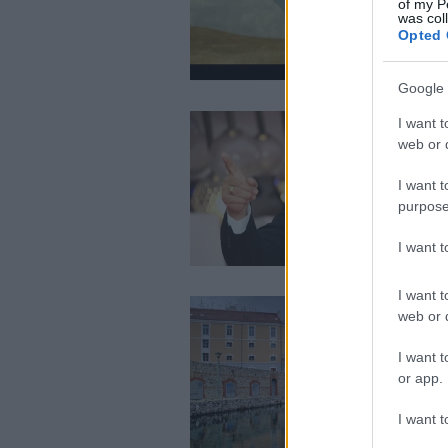
of my P
was col
Opted 
Google 
I want t
web or d
I want t
purpose
I want 
I want t
web or d
I want t
or app.
I want t