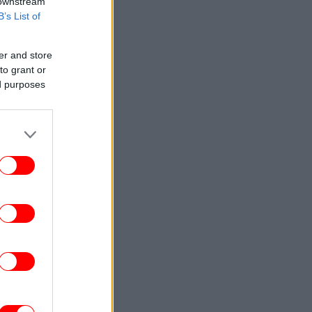
 downstream
B’s List of
er and store
to grant or
ed purposes