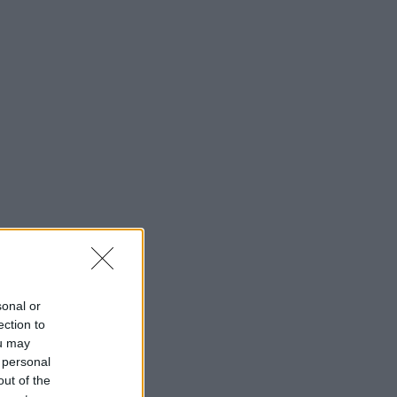
sonal or
ection to
ou may
 personal
out of the