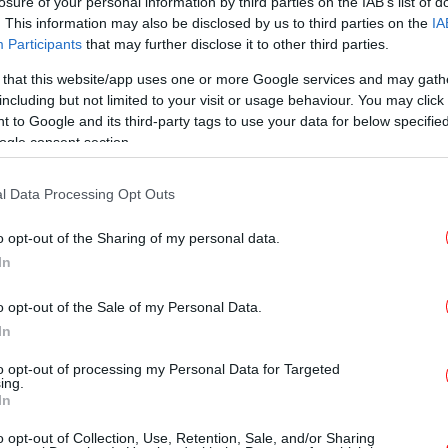
losure of your personal information by third parties on the IAB’s list of
. This information may also be disclosed by us to third parties on the
IA
ΠΟΛΙΤΙΣΜΟΣ
31/03/2025 14:49
Participants
that may further disclose it to other third parties.
ΕΚΚΟΜΕΔ: Προεγκρίσεις και
 that this website/app uses one or more Google services and may gath
εγκρίσεις χρηματοδότησης
including but not limited to your visit or usage behaviour. You may click 
ταινιών [λίστα]
 to Google and its third-party tags to use your data for below specifi
ogle consent section.
l Data Processing Opt Outs
ΠΟΛΙΤΙΣΜΟΣ
27/02/2025 08:59
o opt-out of the Sharing of my personal data.
Νέος καλλιτεχνικός διευθυντής
In
του Φεστιβάλ Δράμας ο Γιώργος
Αγγελόπουλος
o opt-out of the Sale of my Personal Data.
In
to opt-out of processing my Personal Data for Targeted
ΠΟΛΙΤΙΣΜΟΣ
14/10/2024 08:00
ing.
In
Ψηφιακό κανάλι Ιδρύματος Ωνάση:
Πρεμιέρα για 22 βραβευμένες
o opt-out of Collection, Use, Retention, Sale, and/or Sharing