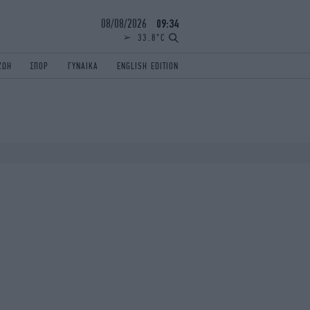
08/08/2026
09:34
33.8°C
ΖΩΗ
ΣΠΟΡ
ΓΥΝΑΙΚΑ
ENGLISH EDITION
ΕΛΛΑΔΑ
ΠΑΝΕΛΛΗΝΙΕΣ
ENGLISH EDITION
TRAVEL
ΟΛΥΜΠΙΑΚΟΙ ΑΓΩΝΕΣ
iAUTOKINITO
ΖΩΔΙΑ
ELAMEFORA