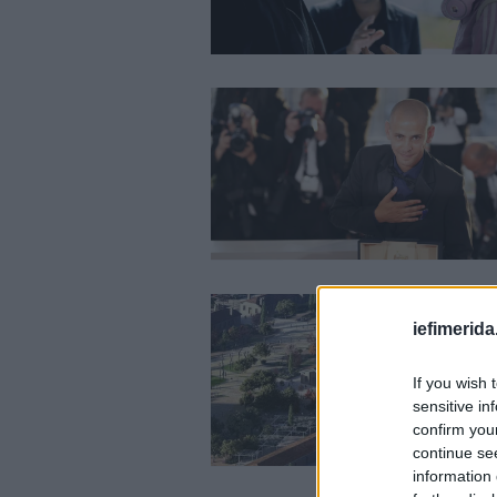
iefimerida
If you wish 
sensitive in
confirm you
continue se
information 