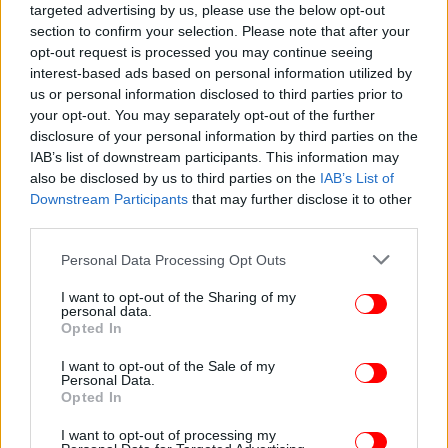
targeted advertising by us, please use the below opt-out
section to confirm your selection. Please note that after your
opt-out request is processed you may continue seeing
interest-based ads based on personal information utilized by
us or personal information disclosed to third parties prior to
your opt-out. You may separately opt-out of the further
disclosure of your personal information by third parties on the
IAB’s list of downstream participants. This information may
also be disclosed by us to third parties on the
IAB’s List of
Downstream Participants
that may further disclose it to other
Το σενάριο της ταινίας υπογράφει η Δάφνη
third parties.
Χαιρετάκη και τη μουσική ο Κορνήλιος Σελαμσής.
Please note that this website/app uses one or more Google
Personal Data Processing Opt Outs
Παίζουν: Γρηγορία Μεθενίτη, Ελέν Χαλαστάνη,
services and may gather and store information including but
Σωτηρία Χρυσοβέργη, Νατάσα Ευσταθιάδη, Νίκος
not limited to your visit or usage behaviour. You may click to
I want to opt-out of the Sharing of my
Ιωακείμ, Κατερίνα Κωσταντούρου, Σταύρος Μοίρας,
personal data.
grant or deny consent to Google and its third-party tags to
Opted In
Τάκης Παπαναστασίου, Δημήτρης Πετιμεζάς,
use your data for below specified purposes in below Google
Σταμάτης Τσιμπίδης και Κυβέλη Ζώη.
consent section.
I want to opt-out of the Sale of my
Personal Data.
Opted In
Το 77ο Φεστιβάλ Κινηματογράφου των Καννών θα
πραγματοποιηθεί από τις 14 έως τις 25 Μαΐου 2024
I want to opt-out of processing my