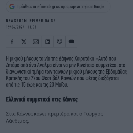
iBOOKS
ΖΩΔΙΑ
Πρόσθεσε το iefimerida.gr ως προτιμώμενη πηγή στη Google
OSCARS
THE OCEAN
MEDIA
ELAMEFORA
NEWSROOM IEFIMERIDA.GR
19/04/2024 11:53
NEWSLETTER
Η μικρού μήκους ταινία της Δάφνης Χαιρετάκη «Αυτό που
Ζητάμε από ένα Αγαλμα είναι να μην Κινείται» συμμετέχει στο
διαγωνιστικό τμήμα των ταινιών μικρού μήκους της Εβδομάδας
Κριτικής του 77ου
Φεστιβάλ Καννών
που φέτος διεξάγεται
από τις 15 έως και τις 23 Μαΐου.
Ελληνική συμμετοχή στις Κάννες
Στις Κάννες κάνει πρεμιέρα και ο Γιώργος
Λάνθιμος.