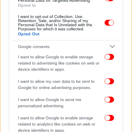
Personal Data for Targeted Advertising.
και περιλαμβάνει ένα εντυπωσιακό πρόγραμμα που
Opted In
συγκεντρώνει μεγάλα ονόματα του παγκόσμιου
κινηματογράφου όπως τους Φράνσις Φορντ
I want to opt-out of Collection, Use,
Retention, Sale, and/or Sharing of my
Κόπολα, Ντέιβιντ Κρόνενμπεργκ, Τζορτζ Μίλερ,
Personal Data that Is Unrelated with the
Purposes for which it was collected.
'Αντρεα 'Αρνολντ, Γιώργο Λάνθιμο και Πολ
Opted Out
Σρέιντερ. Την αυλαία του φεστιβάλ φέτος, θ' ανοίξει
η σουρεαλιστική κομεντί «The Second Act» του
Google consents
Κεντέν Ντουπιέ.
I want to allow Google to enable storage
related to advertising like cookies on web or
ΟΛΕΣ ΟΙ ΕΙΔΗΣΕΙΣ
device identifiers in apps.
Ξεχάστε τον μεγιστάνα που θέλει να μείνει για πάντα
I want to allow my user data to be sent to
νέος-Ο νέος «βασιλιάς» της αντιγήρανσης είναι 61,
Google for online advertising purposes.
μοιάζει 38
I want to allow Google to send me
Αυτή η κίνηση του βασιλιά Καρόλου έφερε την
personalized advertising.
οριστική ρήξη με τον Χάρι - Τι έκανε ο «πληγωμένος» γιος
ως απάντηση
I want to allow Google to enable storage
Επινε μόνο χυμό πορτοκάλι για 40 ημέρες - Τι συνέβη
related to analytics like cookies on web or
στο σώμα της, τι λένε οι ειδικοί
device identifiers in apps.