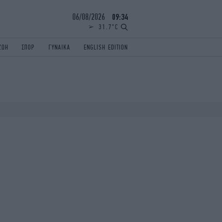
06/08/2026
09:34
31.7°C
ΖΩΗ
ΣΠΟΡ
ΓΥΝΑΙΚΑ
ENGLISH EDITION
ΕΛΛΑΔΑ
ΠΑΝΕΛΛΗΝΙΕΣ
ENGLISH EDITION
TRAVEL
ΟΛΥΜΠΙΑΚΟΙ ΑΓΩΝΕΣ
iAUTOKINITO
ΖΩΔΙΑ
ELAMEFORA