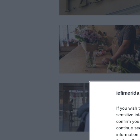
iefimerida
If you wish 
sensitive in
confirm you
continue se
information 