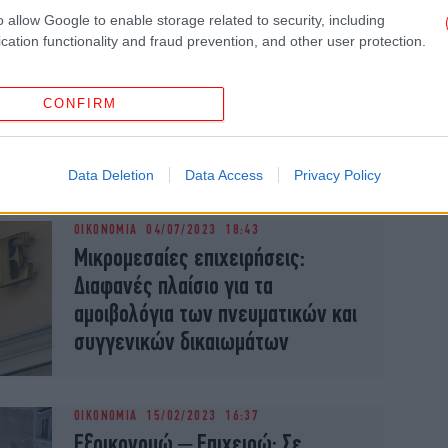
o allow Google to enable storage related to security, including
cation functionality and fraud prevention, and other user protection.
ΟΙΚΟΝΟΜΙΑ
27/11/2023 09:16
Έρχεται πρόγραμμα έρευνας και
CONFIRM
ανάπτυξης -300 εκατ. ευρώ για
μικρές και μεγάλες επιχειρήσεις
Data Deletion
Data Access
Privacy Policy
ΟΙΚΟΝΟΜΙΑ
04/07/2023 18:43
Μικρομεσαίες επιχειρήσεις:
Διαφανές πλαίσιο για τα
αμοιβολόγια των πνευματικών και
συγγενικών δικαιωμάτων
ΟΙΚΟΝΟΜΙΑ
15/02/2023 16:37
Εξοικονομώ – Επιχειρώ: Σε