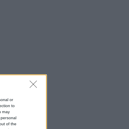
sonal or
ection to
ou may
 personal
out of the