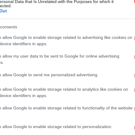
ersonal Data that Is Unrelated with the Purposes for which it
Μικροπιστώσεων για πολύ μικρές
lected.
Out
επιχειρήσεις
consents
ΟΙΚΟΝΟΜΙΑ
28/03/2024 13:52
o allow Google to enable storage related to advertising like cookies on
NBG Pay: Προμήθεια μόνο 0,50%
evice identifiers in apps.
για συναλλαγές έως 10€ μέσω
o allow my user data to be sent to Google for online advertising
POS για τις μικρές & μικρομεσαίες
s.
επιχειρήσεις
to allow Google to send me personalized advertising.
o allow Google to enable storage related to analytics like cookies on
evice identifiers in apps.
ΟΙΚΟΝΟΜΙΑ
18/01/2024 14:55
Παπαθανάσης: Δύο νέες Δράσεις
o allow Google to enable storage related to functionality of the website
για μικρές και πολύ μικρές
επιχειρήσεις
o allow Google to enable storage related to personalization.