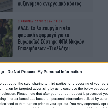
αυξανόμενο ενεργειακό κόστος
ΟΙΚΟΝΟΜΙΑ
29/01/2026 18:07
ΑΑΔΕ: Σε λειτουργία η νέα
ψηφιακή εφαρμογή για το
Ευρωπαϊκό Σύστημα ΦΠΑ Μικρών
Επιχειρήσεων -Τι αλλάζει
.gr -
Do Not Process My Personal Information
ΟΙΚΟΝΟΜΙΑ
30/05/2025 09:08
Πρόγραμμα-ανάσα για τις μικρές
to opt-out of the sale, sharing to third parties, or processing of your per
επιχειρήσεις της Αττικής με 65
formation for targeted advertising by us, please use the below opt-out s
εκατ. ευρώ
r selection. Please note that after your opt-out request is processed y
eing interest-based ads based on personal information utilized by us or
disclosed to third parties prior to your opt-out. You may separately opt-