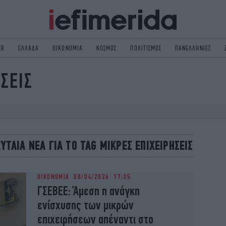
ER
ΕΛΛΑΔΑ
ΟΙΚΟΝΟΜΙΑ
ΚΟΣΜΟΣ
ΠΟΛΙΤΙΣΜΟΣ
ΠΑΝΕΛΛΗΝΙΕΣ
ΣΕΙΣ
ΟΛΙΤΙΚΗ
NON PAPER
ΟΣΜΟΣ
ΠΟΛΙΤΙΣΜΟΣ
ΠΟΡ
ΓΥΝΑΙΚΑ
TORIES
ΕΚΛΟΓΕΣ
ΓΕΙΑ
DESIGN
ΕΥΤΑΙΑ ΝΕΑ ΓΙΑ ΤΟ TAG ΜΙΚΡΕΣ ΕΠΙΧΕΙΡΗΣΕΙΣ
REEN
PODCAST
GASTRONOMIE
iBOOKS
ΟΙΚΟΝΟΜΙΑ
08/04/2026 17:35
HE OCEAN
MEDIA
ΓΣΕΒΕΕ: Άμεση η ανάγκη
ενίσχυσης των μικρών
επιχειρήσεων απέναντι στο