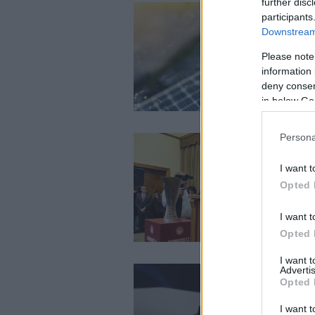
further disc
participants
Downstream 
Please note
information 
deny consent
in below Go
Persona
I want t
Opted 
I want t
Opted 
I want 
Advertis
Opted 
I want t