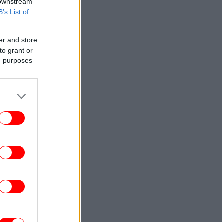
 downstream
B’s List of
er and store
to grant or
ed purposes