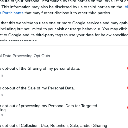
losure of your personal information by third parties on the IAB’s list of
ΟΙΚΟΝΟΜΙΑ
08/05/2025 13:12
. This information may also be disclosed by us to third parties on the
IA
Νέες προκλήσεις «Επιχειρώ
Participants
that may further disclose it to other third parties.
Πράσινα» για μικρές και πολύ
 that this website/app uses one or more Google services and may gath
μικρές επιχειρήσεις στις
including but not limited to your visit or usage behaviour. You may click 
νησιωτικές περιοχές
 to Google and its third-party tags to use your data for below specifi
ogle consent section.
l Data Processing Opt Outs
ΟΙΚΟΝΟΜΙΑ
31/03/2025 17:20
ΕΒΕΠ: Η Περιφέρεια θα
o opt-out of the Sharing of my personal data.
δημοσιεύσει σχέδιο για τη στήριξη
In
μικρών επιχειρήσεων -Αφορά
1.800 περιπτώσεις
o opt-out of the Sale of my Personal Data.
In
to opt-out of processing my Personal Data for Targeted
ΟΙΚΟΝΟΜΙΑ
13/01/2025 09:53
ing.
In
Παπαθανάσης: Ξεκινά στις 27
Ιανουαρίου το νέο Ταμείο
o opt-out of Collection, Use, Retention, Sale, and/or Sharing