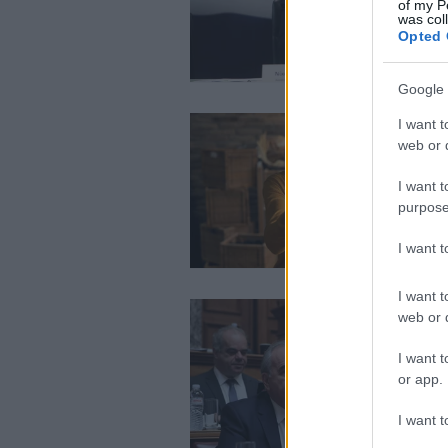
of my P
was col
Opted 
Google 
I want t
web or d
I want t
purpose
I want 
I want t
web or d
I want t
or app.
I want t