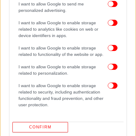
I want to allow Google to send me
ΟΛΕΣ ΟΙ ΕΙΔΗΣΕΙΣ
personalized advertising.
Αυτή την εβδομάδα ανακοινώνεται ο νέος Πρόεδρος
I want to allow Google to enable storage
Δημοκρατίας -Οι πληροφορίες για Κ. Τασούλα και Ε.
related to analytics like cookies on web or
Βενιζέλο
device identifiers in apps.
Κακοκαιρία ως την Τρίτη -Πού θα χιονίσει, πού θα έχει
I want to allow Google to enable storage
βροχές -Κλειστά σχολεία, αλυσίδες και συστάσεις
related to functionality of the website or app.
Σαν βομβαρδισμένο το Λος Αντζελες, στους 24 οι
νεκροί -«Θα χρειαστεί σχέδιο Μάρσαλ» για να
I want to allow Google to enable storage
ξαναφτιάξουν τα σπίτια
related to personalization.
I want to allow Google to enable storage
related to security, including authentication
functionality and fraud prevention, and other
user protection.
CONFIRM