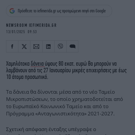
iBOOKS
ΖΩΔΙΑ
Πρόσθεσε το iefimerida.gr ως προτιμώμενη πηγή στη Google
OSCARS
THE OCEAN
MEDIA
ELAMEFORA
NEWSROOM IEFIMERIDA.GR
13/01/2025 09:53
NEWSLETTER
Χαμηλότοκα
δάνεια
ύψους 80 εκατ. ευρώ θα μπορούν να
λαμβάνουν από τις 27 Ιανουαρίου μικρές επιχειρήσεις με έως
10 άτομα προσωπικό.
Τα δάνεια θα δίνονται μέσα από το νέο Ταμείο
Μικροπιστώσεων, το οποίο χρηματοδοτείται από
το Ευρωπαϊκό Κοινωνικό Ταμείο και από το
Πρόγραμμα «Ανταγωνιστικότητα» 2021-2027.
Σχετική απόφαση ένταξης υπέγραψε ο