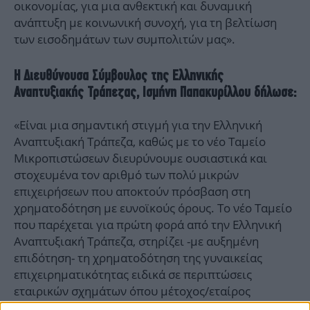
οικονομίας, για μια ανθεκτική και δυναμική
ανάπτυξη με κοινωνική συνοχή, για τη βελτίωση
των εισοδημάτων των συμπολιτών μας».
Η Διευθύνουσα Σύμβουλος της Ελληνικής
Αναπτυξιακής Τράπεζας, Ισμήνη Παπακυρίλλου δήλωσε:
«Είναι μια σημαντική στιγμή για την Ελληνική
Αναπτυξιακή Τράπεζα, καθώς με το νέο Ταμείο
Μικροπιστώσεων διευρύνουμε ουσιαστικά και
στοχευμένα τον αριθμό των πολύ μικρών
επιχειρήσεων που αποκτούν πρόσβαση στη
χρηματοδότηση με ευνοϊκούς όρους. Το νέο Ταμείο
που παρέχεται για πρώτη φορά από την Ελληνική
Αναπτυξιακή Τράπεζα, στηρίζει -με αυξημένη
επιδότηση- τη χρηματοδότηση της γυναικείας
επιχειρηματικότητας ειδικά σε περιπτώσεις
εταιρικών σχημάτων όπου μέτοχος/εταίρος
ποσοστού (άνω του 50%) είναι γυναίκα και η