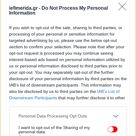
διαχείριση/εκπροσώπηση της επιχείρησης
iefimerida.gr -
Do Not Process My Personal
πραγματοποιείται από γυναίκα. Υπογραμμίζεται
Information
επιπλέον η καθοριστικής σημασίας πρόβλεψη
χρηματοδότησης για συμβουλευτικές υπηρεσίες
If you wish to opt-out of the sale, sharing to third parties, or
processing of your personal or sensitive information for
επιχειρηματικής εκπαίδευσης και καθοδήγησης
targeted advertising by us, please use the below opt-out
(mentoring) έως 900 ευρώ».
section to confirm your selection. Please note that after your
opt-out request is processed you may continue seeing
interest-based ads based on personal information utilized by
us or personal information disclosed to third parties prior to
your opt-out. You may separately opt-out of the further
disclosure of your personal information by third parties on the
IAB’s list of downstream participants. This information may
also be disclosed by us to third parties on the
IAB’s List of
Downstream Participants
that may further disclose it to other
third parties.
Please note that this website/app uses one or more Google
Personal Data Processing Opt Outs
services and may gather and store information including but
not limited to your visit or usage behaviour. You may click to
I want to opt-out of the Sharing of my
personal data.
grant or deny consent to Google and its third-party tags to