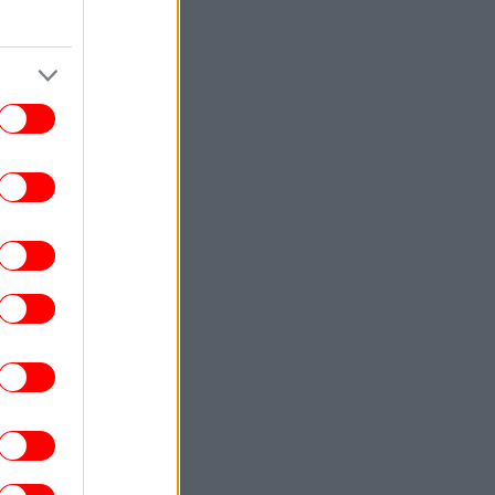
King
ΣΠΟΡ
20:04
Κ: Θύματα ανατροπής από τη Μπραν και
τώρα... Europa Cup τα «ασπρόμαυρα»
κορίτσια [βίντεο]
ΖΩΗ
19:56
Εριέττα Κούρκουλου: «Καθημερινό
σταυροκόπημα για την ομορφιά που
κυριαρχεί στη ζωή μου» -Πόσταρε
οικογενειακές στιγμές
ΠΟΛΙΤΙΣΜΟΣ
19:52
έφηβος που αλλάζει όσα ξέρουμε για το
φαίστειο της Σαντορίνης και την πτώση
του Μινωικού πολιτισμού
ENGLISH
19:45
pras Party Slams Turkey-Saudi-Pakistan
Defense Pact as "Blow" to Greek