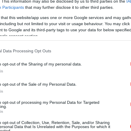
. This information may also be disclosed by us to third parties on the
IA
N
Participants
that may further disclose it to other third parties.
ίνωση του Επιμελητηρίου, με αφορμή την
 that this website/app uses one or more Google services and may gath
including but not limited to your visit or usage behaviour. You may click 
ου ΕΒΕΠ συζητήθηκε εκτενώς η πρόσφατη
 to Google and its third-party tags to use your data for below specifi
Φ
l (CID), που καθορίζει τη στρατηγική της Ε.Ε.
ogle consent section.
ιητικής ανταγωνιστικότητας της Ευρώπης και
ς από τις ανθρακούχες εκπομπές, καθώς και
l Data Processing Opt Outs
πτυξης, ενθαρρύνοντας την παραγωγή και
Νά
Επι
ων εντός της ΕΕ-27.
o opt-out of the Sharing of my personal data.
In
o opt-out of the Sale of my Personal Data.
Τ
In
φα
παθογένειες των αναπτυξιακών νόμων, οι διαδικασίες
to opt-out of processing my Personal Data for Targeted
ιρα
ing.
In
Ο
o opt-out of Collection, Use, Retention, Sale, and/or Sharing
μ
ersonal Data that Is Unrelated with the Purposes for which it
lected.