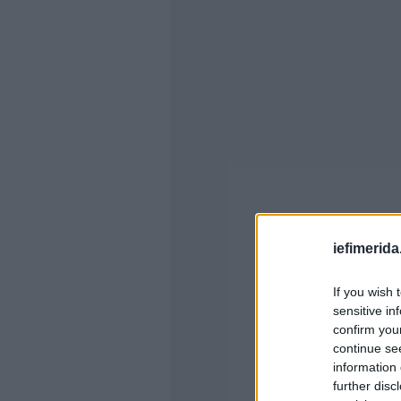
iefimerida
If you wish 
sensitive in
confirm you
continue se
information 
further disc