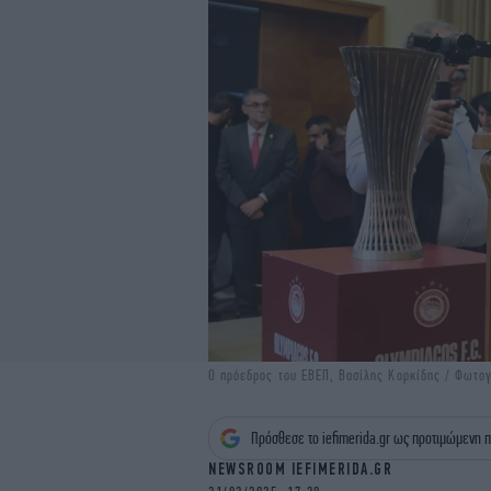
Ο πρόεδρος του ΕΒΕΠ, Βασίλης Κορκίδης / Φωτογ
Πρόσθεσε το iefimerida.gr ως προτιμώμενη π
NEWSROOM IEFIMERIDA.GR