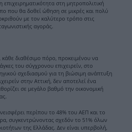
 η επιχειρηματικότητα στη μητροπολιτική
πο που θα δοθεί ώθηση σε μικρές και πολύ
Βί
οκριθούν με τον καλύτερο τρόπο στις
ν
σ
ταγωνιστικής αγοράς.
Ψάχ
ν
ι κάθε διαθέσιμο πόρο, προκειμένου να
άγκες του σύγχρονου επιχειρείν, στο
τηγικού σχεδιασμού για τη βιώσιμη ανάπτυξη
Αν
ιχειρείν στην Αττική, δεν αποτελεί ένα
πό
αθορίζει σε μεγάλο βαθμό την οικονομική
ας.
Ο
υνεισφέρει περίπου το 48% του ΑΕΠ και το
ρα, συγκεντρώνοντας σχεδόν το 51% όλων
ιοτήτων της Ελλάδας. Δεν είναι υπερβολή,