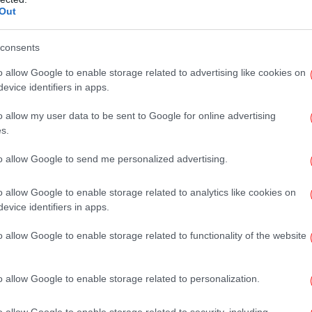
ριφέρεια Αττικής είναι πλέον έτοιμη να
Out
όσκλησης για τη στήριξη μικρών και πολύ
την παρουσίασε πρόσφατα ο περιφερειάρχης
ΠΑΟ
consents
πιμελητηρίων, κατά τη διάρκεια συνάντησης
κε στο διοικητήριο της περιφέρειας.
o allow Google to enable storage related to advertising like cookies on
evice identifiers in apps.
o allow my user data to be sent to Google for online advertising
s.
 συνάντηση αυτή είχε σηματοδοτήσει και την
to allow Google to send me personalized advertising.
ους παραγωγικούς φορείς της Αττικής για
κλησης για τη δράση στήριξης της
o allow Google to enable storage related to analytics like cookies on
εξωστρέφειας περίπου 1.800 επιχειρήσεων
evice identifiers in apps.
Ο 
η
 2021-2027», με το συνολικό ποσό για τις
o allow Google to enable storage related to functionality of the website
 έως και τα 100 εκατ. ευρώ.
o allow Google to enable storage related to personalization.
Tsi
o allow Google to enable storage related to security, including