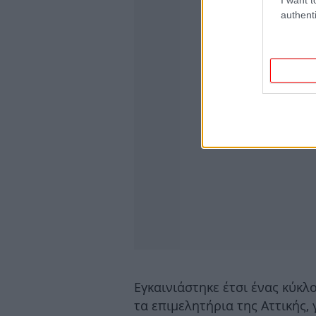
authenti
Εγκαινιάστηκε έτσι ένας κύκλ
τα επιμελητήρια της Αττικής,