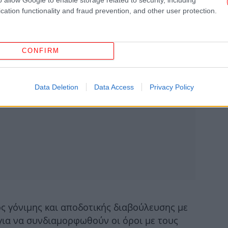
cation functionality and fraud prevention, and other user protection.
Δ
CONFIRM
Data Deletion
Data Access
Privacy Policy
Με
Χ
Τρ
πι
ος γόνιμης και αποδοτικής διαβούλευσης με
 για να συνδιαμορφωθούν οι όροι με τους