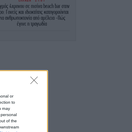
ΕΛΛΑΔΑ
21:01
γμός 4χρονου σε πισίνα beach bar στην
ρο: Γονείς και ιδιοκτήτης κατηγορούνται
για ανθρωποκτονία από αμέλεια -Πώς
έγινε η τραγωδία
ΠΟΛΙΤΙΣΜΟΣ
20:57
Σπουδαίο αρχαιολογικό εύρημα στην
Αττάλεια: Ανακαλύφθηκε άγαλμα του
Ασκληπιού 1.800 ετών στην αρχαία
ελληνική πόλη της Άσπενδου
ΣΠΟΡ
20:46
Αντίπαλος Ολυμπιακού: Η Ναϊμέγκεν
τήθηκε από την Τελστάρ στην πρεμιέρα
του πρωταθλήματος Ολλανδίας
sonal or
ection to
ΕΛΛΑΔΑ
20:43
ou may
αστοριά: Εντοπίστηκε νεκρή αρκούδα,
 personal
πιθανότατα από πυροβολισμό
out of the
 downstream