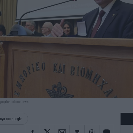
ραφία: intimenews
ηγή στη Google