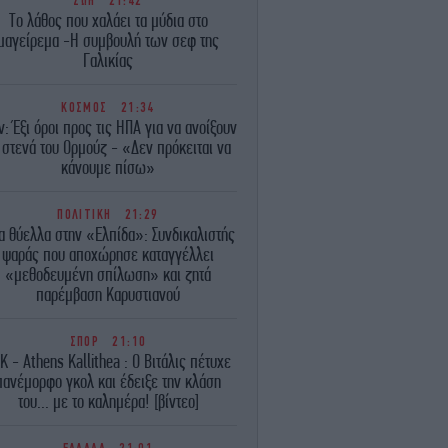
ΖΩΗ
21:42
Το λάθος που χαλάει τα μύδια στο
μαγείρεμα -Η συμβουλή των σεφ της
Γαλικίας
ΚΟΣΜΟΣ
21:34
ν: Έξι όροι προς τις ΗΠΑ για να ανοίξουν
 στενά του Ορμούζ - «Δεν πρόκειται να
κάνουμε πίσω»
ΠΟΛΙΤΙΚΗ
21:29
α θύελλα στην «Ελπίδα»: Συνδικαλιστής
ψαράς που αποχώρησε καταγγέλλει
«μεθοδευμένη σπίλωση» και ζητά
παρέμβαση Καρυστιανού
ΣΠΟΡ
21:10
Κ - Athens Kallithea : Ο Βιτάλις πέτυχε
πανέμορφο γκολ και έδειξε την κλάση
του... με το καλημέρα! [βίντεο]