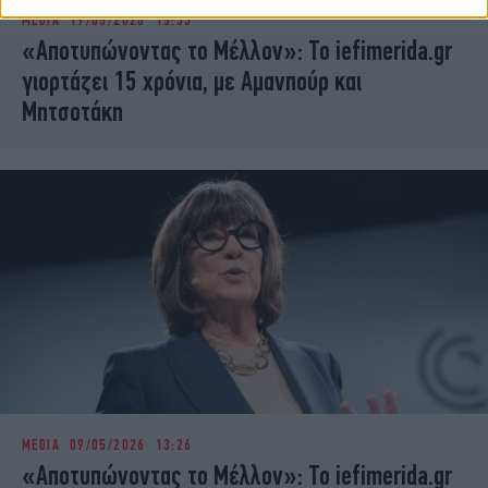
MEDIA
19/05/2026 15:33
«Αποτυπώνοντας το Μέλλον»: Το iefimerida.gr
γιορτάζει 15 χρόνια, με Αμανπούρ και
Μητσοτάκη
MEDIA
09/05/2026 13:26
«Αποτυπώνοντας το Μέλλον»: Το iefimerida.gr