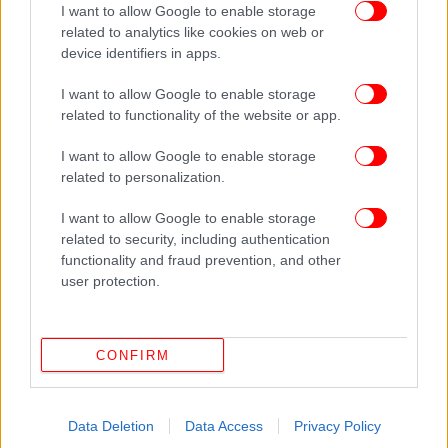
I want to allow Google to enable storage
related to analytics like cookies on web or
device identifiers in apps.
MEDIA
08/06/2026 14:55
I want to allow Google to enable storage
«15 χρόνια iefimerida»: Απόψε η εκδήλωση
related to functionality of the website or app.
«Αποτυπώνοντας το Μέλλον» και η συζήτηση
Αμανπούρ-Μητσοτάκη
I want to allow Google to enable storage
related to personalization.
I want to allow Google to enable storage
related to security, including authentication
functionality and fraud prevention, and other
user protection.
CONFIRM
Data Deletion
Data Access
Privacy Policy