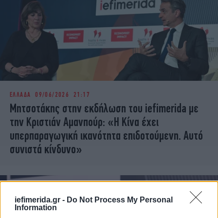
ΕΛΛΑΔΑ
09/06/2026 21:17
Μητσοτάκης στην εκδήλωση του iefimerida με
την Κριστιάν Αμανπούρ: «Η Κίνα έχει
υπερπαραγωγική ικανότητα επιδοτούμενη. Αυτό
συνιστά κίνδυνο»
iefimerida.gr -
Do Not Process My Personal
Information