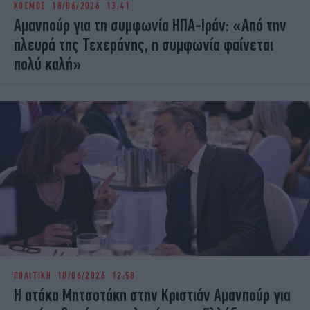
ΚΟΣΜΟΣ
18/06/2026 13:41
iBOOKS
ΖΩΔΙΑ
Aμανπούρ για τη συμφωνία ΗΠΑ-Ιράν: «Από την
OSCARS
THE OCEAN
πλευρά της Τεχεράνης, η συμφωνία φαίνεται
MEDIA
ELAMEFORA
πολύ καλή»
NEWSLETTER
ΠΟΛΙΤΙΚΗ
10/06/2026 12:58
Η ατάκα Μητσοτάκη στην Κριστιάν Αμανπούρ για