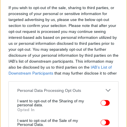
If you wish to opt-out of the sale, sharing to third parties, or
processing of your personal or sensitive information for
targeted advertising by us, please use the below opt-out
section to confirm your selection. Please note that after your
opt-out request is processed you may continue seeing
interest-based ads based on personal information utilized by
us or personal information disclosed to third parties prior to
ΕΛΛΑΔΑ
09/06/2026 19:56
your opt-out. You may separately opt-out of the further
Μητσοτάκης στην εκδήλωση του iefimerida: «Η
disclosure of your personal information by third parties on the
Ελλάδα ήταν πάντα στη σωστή πλευρά της
IAB’s list of downstream participants. This information may
also be disclosed by us to third parties on the
IAB’s List of
Ιστορίας»
Downstream Participants
that may further disclose it to other
third parties.
Please note that this website/app uses one or more Google
Personal Data Processing Opt Outs
services and may gather and store information including but
not limited to your visit or usage behaviour. You may click to
I want to opt-out of the Sharing of my
personal data.
grant or deny consent to Google and its third-party tags to
Opted In
use your data for below specified purposes in below Google
consent section.
I want to opt-out of the Sale of my
Personal Data.