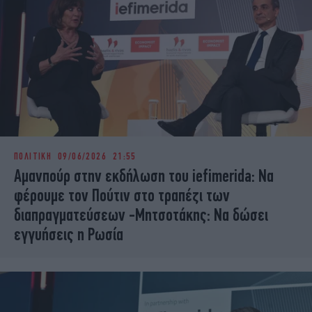
ΠΟΛΙΤΙΚΗ
09/06/2026 21:55
Αμανπούρ στην εκδήλωση του iefimerida: Να
φέρουμε τον Πούτιν στο τραπέζι των
διαπραγματεύσεων -Μητσοτάκης: Να δώσει
εγγυήσεις η Ρωσία