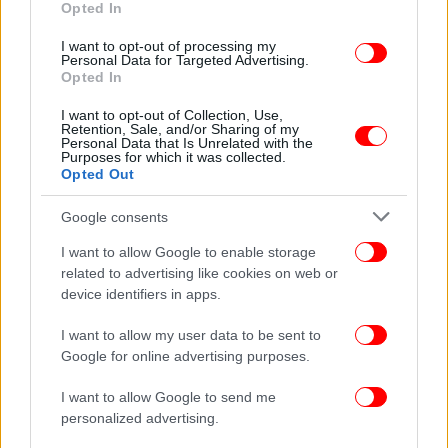
Opted In
I want to opt-out of processing my
Personal Data for Targeted Advertising.
Opted In
MEDIA
09/06/2026 19:25
I want to opt-out of Collection, Use,
Ποιοι έδωσαν το «παρών» στην εκδήλωση για
Retention, Sale, and/or Sharing of my
Personal Data that Is Unrelated with the
τα 15 χρόνια του iefimerida -Πολιτικοί,
Purposes for which it was collected.
Opted Out
δημοσιογράφοι, άνθρωποι των τεχνών
[φωτογραφίες]
Google consents
I want to allow Google to enable storage
related to advertising like cookies on web or
device identifiers in apps.
I want to allow my user data to be sent to
Google for online advertising purposes.
I want to allow Google to send me
personalized advertising.