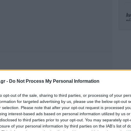
Αν
πό
Ο
Τ
.gr -
Do Not Process My Personal Information
ανπούρ
to opt-out of the sale, sharing to third parties, or processing of your per
formation for targeted advertising by us, please use the below opt-out s
r selection. Please note that after your opt-out request is processed y
πικεφαλής των διεθνών ειδήσεων στο CNN
eing interest-based ads based on personal information utilized by us or
ευμένης εκπομπής «Amanpour». Παράλληλα,
disclosed to third parties prior to your opt-out. You may separately opt-
losure of your personal information by third parties on the IAB’s list of
e Amanpour Hour», κάνοντας συνεντεύξεις
Β