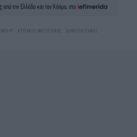
διπ
ς
από την Ελλάδα και τον Κόσμο, στο
των
ΑΝΠΟΎΡ
ΚΥΡΙΆΚΟΣ ΜΗΤΣΟΤΆΚΗΣ
ΔΗΜΟΣΙΟΓΡΆΦΟΣ
π
WN
επ
Gre
Θε