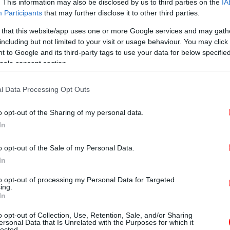
. This information may also be disclosed by us to third parties on the
IA
ορφώνουν την επικαιρότητα, game changers
Participants
that may further disclose it to other third parties.
 that this website/app uses one or more Google services and may gath
δημοσιογραφίας ξεκίνησε το 1983, όταν
including but not limited to your visit or usage behaviour. You may click 
άν Αμανπούρ ανελίχθηκε στην ιεραρχία του
«Τ
 to Google and its third-party tags to use your data for below specifi
διεθνής ανταποκρίτρια του δικτύου,
ogle consent section.
άσ
 και παίρνοντας συνεντεύξεις από τους
έτες του κόσμου. Έχει λάβει σημαντικά
l Data Processing Opt Outs
ς.
o opt-out of the Sharing of my personal data.
ida
Ελ
In
o opt-out of the Sale of my Personal Data.
από το 2011 και συγκαταλέγεται στα κορυφαία
In
ς, με σταθερά υψηλή επισκεψιμότητα,
to opt-out of processing my Personal Data for Targeted
ντονη παρουσία στα κοινωνικά δίκτυα.
ing.
In
τια ενημέρωση, στην ταχύτητα της είδησης
, έχει χτίσει ένα δυναμικό και σύγχρονο
o opt-out of Collection, Use, Retention, Sale, and/or Sharing
ersonal Data that Is Unrelated with the Purposes for which it
ένου.
Σ
lected.