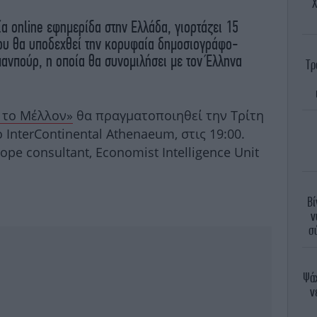
Χ
α online εφημερίδα στην Ελλάδα, γιορτάζει 15
νίου θα υποδεχθεί την κορυφαία δημοσιογράφο-
ανπούρ, η οποία θα συνομιλήσει με τον Έλληνα
Τρ
 το Μέλλον»
θα πραγματοποιηθεί την Τρίτη
 InterContinental Athenaeum, στις 19:00.
ope consultant, Economist Intelligence Unit
Βί
ν
σ
Ψάχ
ν