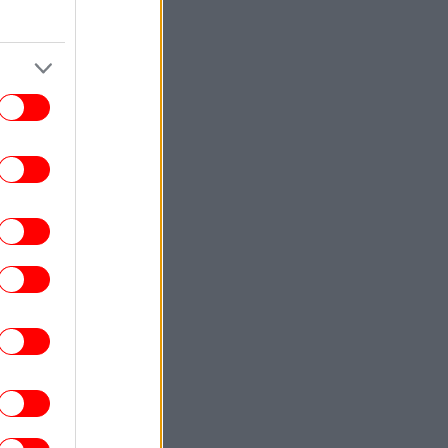
ευεξίας» αξίας 11 δισ. δολαρίων
STORIES
18:16
Οι ανθελληνικές ταραχές του Τορόντο:
εις μέρες βίας τον Αύγουστο του 1918 -
να ξεχασμένο κεφάλαιο της ελληνικής
διασποράς
TRAVEL
18:14
ο Beach.com επέλεξε τις 25 καλύτερες
ραλίες στον κόσμο -Ανάμεσά τους τρεις
ελληνικές, στο ίδιο νησί
ΠΟΛΗ
18:10
 skater που έγινε διεθνής σεφ -Ο John
κοτίδας, με μια θεϊκή παέγια, έκανε τη
Λίμνη Βουλιαγμένης νεανικό στέκι
ΠΟΛΙΤΙΚΗ
18:07
Φυλλορροεί το κόμμα Καρυστιανού:
Αποχωρεί ο επιχειρηματίας Νίκος