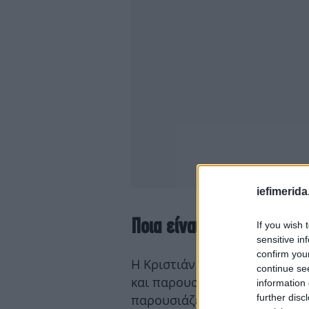
iefimerida
Ποια είναι η Κριστιάν Αμ
If you wish 
sensitive in
confirm you
Η Κριστιάν Αμανπούρ είναι ε
continue se
και παρουσιάστρια της βραβ
information 
further disc
παρουσιάζει την εκπομπή «Th