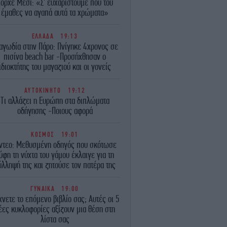
όρχε Μέσι: «Σ' ευχαριστούμε που του
έμαθες να αγαπά αυτά τα χρώματα»
ΕΛΛΑΔΑ
19:13
αγωδία στην Πάρο: Πνίγηκε 4χρονος σε
πισίνα beach bar -Προσήχθησαν ο
ιδιοκτήτης του μαγαζιού και οι γονείς
ΑΥΤΟΚΙΝΗΤΟ
19:12
Τι αλλάζει η Ευρώπη στα διπλώματα
οδήγησης -Ποιους αφορά
ΚΟΣΜΟΣ
19:01
ντεο: Μεθυσμένη οδηγός που σκότωσε
ύφη τη νύχτα του γάμου έκλαιγε για τη
ύλληψή της και ζητούσε τον πατέρα της
ΓΥΝΑΙΚΑ
19:00
νετε το επόμενο βιβλίο σας; Αυτές οι 5
έες κυκλοφορίες αξίζουν μια θέση στη
λίστα σας