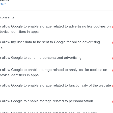
επορτάζ, καταγράφοντας και αναλύοντας
Out
ή και τη διεθνή επικαιρότητα.
 ημέρα λειτουργίας του, πρωτοπόρο στις
consents
δύει διαρκώς σε νέα εργαλεία παραγωγής
τρ
o allow Google to enable storage related to advertising like cookies on
βίντεο, στα social media και στις εφαρμογές
Έ
evice identifiers in apps.
o allow my user data to be sent to Google for online advertising
αίνει σε μια νέα εποχή και,
s.
εθνείς εξελίξεις στον χώρο των media,
Τ
ν της digital δημοσιογραφίας.
πα
to allow Google to send me personalized advertising.
o allow Google to enable storage related to analytics like cookies on
evice identifiers in apps.
Ο
Σ
o allow Google to enable storage related to functionality of the website
o allow Google to enable storage related to personalization.
o allow Google to enable storage related to security, including