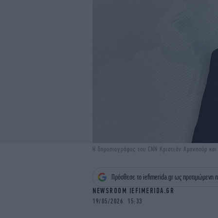
Η δημοσιογράφος του CNN Κριστιάν Αμανπούρ κα
Πρόσθεσε το iefimerida.gr ως προτιμώμενη π
NEWSROOM IEFIMERIDA.GR
19/05/2026 15:33