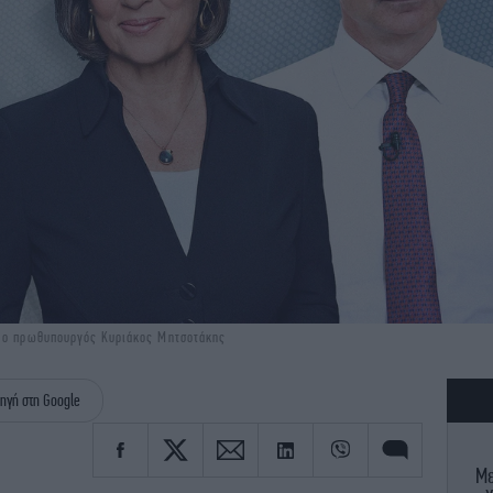
ι ο πρωθυπουργός Κυριάκος Μητσοτάκης
ηγή στη Google
Με