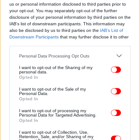
us or personal information disclosed to third parties prior to
Μόνιμη κούραση, λιγούρες και θαμπή επιδερμίδα;
your opt-out. You may separately opt-out of the further
Μπορεί να φταίει η σιωπηλή φλεγμονή
disclosure of your personal information by third parties on the
IAB’s list of downstream participants. This information may
also be disclosed by us to third parties on the
IAB’s List of
Downstream Participants
that may further disclose it to other
third parties.
Please note that this website/app uses one or more Google
Personal Data Processing Opt Outs
services and may gather and store information including but
not limited to your visit or usage behaviour. You may click to
I want to opt-out of the Sharing of my
personal data.
grant or deny consent to Google and its third-party tags to
Opted In
use your data for below specified purposes in below Google
consent section.
I want to opt-out of the Sale of my
Personal Data.
Opted In
I want to opt-out of processing my
ΥΓΕΙΑ
29/11/2025 21:46
Personal Data for Targeted Advertising.
H πάθηση του εγκεφάλου που συχνά θεωρούν
Opted In
ότι είναι στρες ή κόπωση
I want to opt-out of Collection, Use,
Retention, Sale, and/or Sharing of my