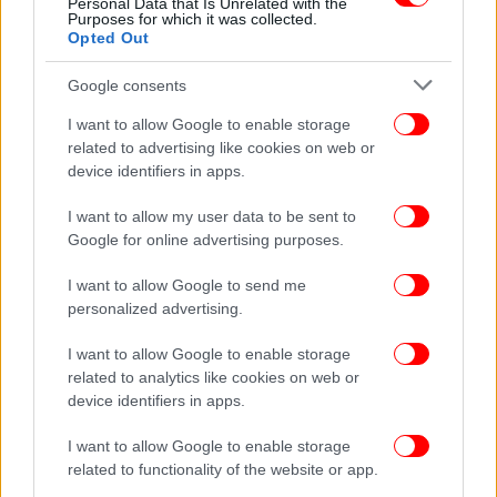
Personal Data that Is Unrelated with the
Purposes for which it was collected.
Opted Out
Google consents
I want to allow Google to enable storage
related to advertising like cookies on web or
device identifiers in apps.
I want to allow my user data to be sent to
Google for online advertising purposes.
I want to allow Google to send me
ΥΓΕΙΑ
08/10/2025 12:24
personalized advertising.
Επιστήμονες έφτιαξαν το πρώτο ακριβές τεστ
I want to allow Google to enable storage
αίματος που θα εντοπίζει το σύνδρομο της
related to analytics like cookies on web or
χρόνιας κόπωσης
device identifiers in apps.
I want to allow Google to enable storage
related to functionality of the website or app.