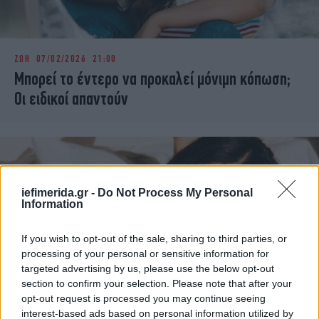
ΖΩΗ
07/02/2026 21:00
Μπορεί το έντερο να προκαλεί μόνιμη κόπωση;
Οι ειδικοί απαντούν
iefimerida.gr -
Do Not Process My Personal
Information
If you wish to opt-out of the sale, sharing to third parties, or
processing of your personal or sensitive information for
targeted advertising by us, please use the below opt-out
section to confirm your selection. Please note that after your
opt-out request is processed you may continue seeing
interest-based ads based on personal information utilized by
ΓΥΝΑΙΚΑ
13/12/2025 09:01