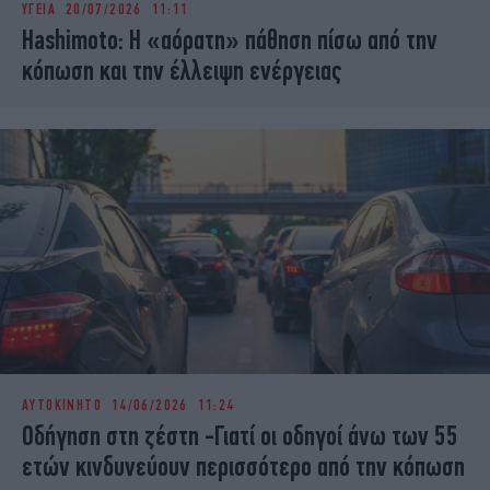
ΥΓΕΙΑ
20/07/2026 11:11
iBOOKS
ΖΩΔΙΑ
Hashimoto: Η «αόρατη» πάθηση πίσω από την
OSCARS
THE OCEAN
κόπωση και την έλλειψη ενέργειας
MEDIA
ELAMEFORA
NEWSLETTER
ΑΥΤΟΚΙΝΗΤΟ
14/06/2026 11:24
Οδήγηση στη ζέστη -Γιατί οι οδηγοί άνω των 55
ετών κινδυνεύουν περισσότερο από την κόπωση