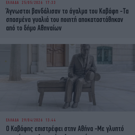
ΕΛΛΑΔΑ
25/05/2026 17:33
iBOOKS
ΖΩΔΙΑ
Άγνωστοι βανδάλισαν το άγαλμα του Καβάφη -Τα
OSCARS
THE OCEAN
σπασμένα γυαλιά του ποιητή αποκαταστάθηκαν
MEDIA
ELAMEFORA
από το δήμο Αθηναίων
NEWSLETTER
ΕΛΛΑΔΑ
29/04/2026 13:44
Ο Καβάφης επιστρέφει στην Αθήνα -Με γλυπτό