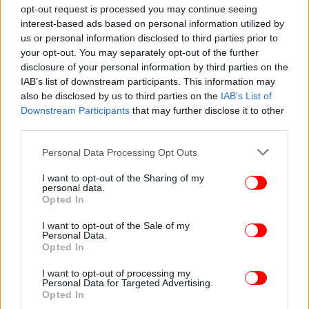
opt-out request is processed you may continue seeing
interest-based ads based on personal information utilized by
ΠΟΛΙΤΙΣΜΟΣ
11/05/2024 17:03
us or personal information disclosed to third parties prior to
To iefimerida στην οικία Καβάφη στην
your opt-out. You may separately opt-out of the further
disclosure of your personal information by third parties on the
Αλεξάνδρεια -Το σπίτι, το μπαλκόνι, η γειτονιά
IAB’s list of downstream participants. This information may
και εκπληκτικά ντοκουμέντα
also be disclosed by us to third parties on the
IAB’s List of
Downstream Participants
that may further disclose it to other
third parties.
Please note that this website/app uses one or more Google
Personal Data Processing Opt Outs
services and may gather and store information including but
not limited to your visit or usage behaviour. You may click to
I want to opt-out of the Sharing of my
personal data.
grant or deny consent to Google and its third-party tags to
Opted In
use your data for below specified purposes in below Google
consent section.
I want to opt-out of the Sale of my
Personal Data.
Opted In
I want to opt-out of processing my
Personal Data for Targeted Advertising.
Opted In
ΖΩΗ
29/04/2024 17:11