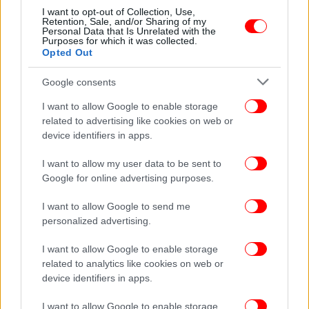
Γιατί γιγαντιαία προσωπικά αντικείμενα του
I want to opt-out of Collection, Use,
Retention, Sale, and/or Sharing of my
Κωνσταντίνου Καβάφη «προσγειώθηκαν» στην
Personal Data that Is Unrelated with the
Purposes for which it was collected.
Πλάκα
Opted Out
Google consents
I want to allow Google to enable storage
related to advertising like cookies on web or
device identifiers in apps.
I want to allow my user data to be sent to
Google for online advertising purposes.
I want to allow Google to send me
personalized advertising.
I want to allow Google to enable storage
related to analytics like cookies on web or
ΠΟΛΙΤΙΣΜΟΣ
24/11/2023 08:10
device identifiers in apps.
Eίδαμε την περφόρμανς «Constantinopoliad» -O
έφηβος Καβάφης στην Κωνσταντινούπολη, η
I want to allow Google to enable storage