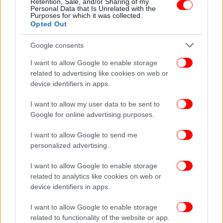
Retention, Sale, and/or Sharing of my
μπορούσε να επιλύσει την κρίση κάνοντας
Personal Data that Is Unrelated with the
Purposes for which it was collected.
εκλογές
Opted Out
Google consents
I want to allow Google to enable storage
related to advertising like cookies on web or
device identifiers in apps.
I want to allow my user data to be sent to
Google for online advertising purposes.
I want to allow Google to send me
personalized advertising.
I want to allow Google to enable storage
related to analytics like cookies on web or
ΚΟΣΜΟΣ
11/10/2017 20:51
device identifiers in apps.
El Pais: Η Καταλονία έκανε «kolotumba» όπως ο
Τσίπρας
I want to allow Google to enable storage
related to functionality of the website or app.