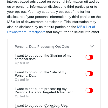
interest-based ads based on personal information utilized by
ΚΟΣΜΟΣ
25/10/2017 18:02
us or personal information disclosed to third parties prior to
Αντιπρόεδρος Καταλονίας: Η Μαδρίτη δεν μας
your opt-out. You may separately opt-out of the further
disclosure of your personal information by third parties on the
δίνει άλλη επιλογή παρά να ανακηρύξουμε μια
IAB’s list of downstream participants. This information may
νέα δημοκρατία
also be disclosed by us to third parties on the
IAB’s List of
Downstream Participants
that may further disclose it to other
third parties.
Please note that this website/app uses one or more Google
Personal Data Processing Opt Outs
services and may gather and store information including but
not limited to your visit or usage behaviour. You may click to
I want to opt-out of the Sharing of my
personal data.
grant or deny consent to Google and its third-party tags to
Opted In
use your data for below specified purposes in below Google
consent section.
I want to opt-out of the Sale of my
Personal Data.
Opted In
I want to opt-out of processing my
Personal Data for Targeted Advertising.
Opted In
ΚΟΣΜΟΣ
18/10/2017 21:02
Ισπανική κυβέρνηση: Ο Πουτζδεμόντ θα
I want to opt-out of Collection, Use,