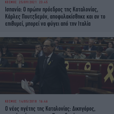
ΚΟΣΜΟΣ
25/09/2021 23:45
iBOOKS
ΖΩΔΙΑ
Ισπανία: Ο πρώην πρόεδρος της Καταλονίας,
OSCARS
THE OCEAN
Κάρλες Πουτζδεμόν, αποφυλακίσθηκε και αν το
MEDIA
ELAMEFORA
επιθυμεί, μπορεί να φύγει από την Ιταλία
NEWSLETTER
ΚΟΣΜΟΣ
14/05/2018 16:46
Ο νέος ηγέτης της Καταλονίας: Δικηγόρος,