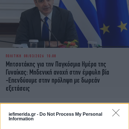
ΠΟΛΙΤΙΚΗ
08/03/2026 10:08
Μητσοτάκης για την Παγκόσμια Ημέρα της
Γυναίκας: Μηδενική ανοχή στην έμφυλη βία
-Επενδύουμε στην πρόληψη με δωρεάν
εξετάσεις
iefimerida.gr -
Do Not Process My Personal
Information