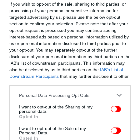
If you wish to opt-out of the sale, sharing to third parties, or
processing of your personal or sensitive information for
targeted advertising by us, please use the below opt-out
section to confirm your selection. Please note that after your
opt-out request is processed you may continue seeing
interest-based ads based on personal information utilized by
us or personal information disclosed to third parties prior to
your opt-out. You may separately opt-out of the further
ΣΠΟΡ
25/02/2026 13:14
disclosure of your personal information by third parties on the
Η οικογένεια των Allwyn Champs γίνεται
IAB’s list of downstream participants. This information may
διεθνής και αναβαθμίζει το επίπεδο στήριξης
also be disclosed by us to third parties on the
IAB’s List of
στον ελληνικό αθλητισμό
Downstream Participants
that may further disclose it to other
third parties.
Please note that this website/app uses one or more Google
Personal Data Processing Opt Outs
services and may gather and store information including but
not limited to your visit or usage behaviour. You may click to
I want to opt-out of the Sharing of my
personal data.
grant or deny consent to Google and its third-party tags to
Opted In
use your data for below specified purposes in below Google
consent section.
I want to opt-out of the Sale of my
Personal Data.
Opted In