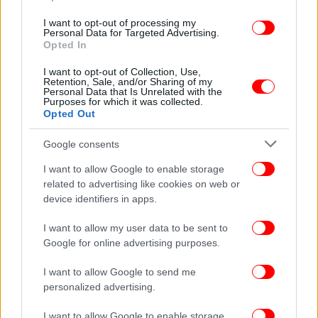
I want to opt-out of processing my
Personal Data for Targeted Advertising.
Opted In
I want to opt-out of Collection, Use,
ΕΛΛΑΔΑ
19/11/2025 09:54
Retention, Sale, and/or Sharing of my
Παπαθανάσης: Δράσεις ενδυνάμωσης και
Personal Data that Is Unrelated with the
Purposes for which it was collected.
προώθησης της ισότητας των φύλων σε τρία
Opted Out
επιπλέον ΑΕΙ, μέσω ΕΣΠΑ
Google consents
I want to allow Google to enable storage
related to advertising like cookies on web or
device identifiers in apps.
I want to allow my user data to be sent to
Google for online advertising purposes.
I want to allow Google to send me
personalized advertising.
I want to allow Google to enable storage