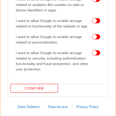
related to analytics like cookies on web or
device identifiers in apps.
ΚΟΣΜΟΣ
30/10/2025 13:15
Κύπρος: Τέλος ο «Σταμάτης» κι ο «Γρηγόρης»
I want to allow Google to enable storage
στα φανάρια: Αντικαθίστανται από γυναικείες
related to functionality of the website or app.
φιγούρες
I want to allow Google to enable storage
related to personalization.
I want to allow Google to enable storage
related to security, including authentication
functionality and fraud prevention, and other
user protection.
CONFIRM
Data Deletion
Data Access
Privacy Policy
ΕΛΛΑΔΑ
16/05/2025 22:25