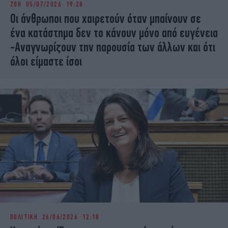
ΖΩΗ
05/07/2026 19:28
iBOOKS
ΖΩΔΙΑ
Οι άνθρωποι που χαιρετούν όταν μπαίνουν σε
OSCARS
THE OCEAN
ένα κατάστημα δεν το κάνουν μόνο από ευγένεια
MEDIA
ELAMEFORA
-Αναγνωρίζουν την παρουσία των άλλων και ότι
όλοι είμαστε ίσοι
NEWSLETTER
ΠΟΛΙΤΙΚΗ
26/06/2026 12:18