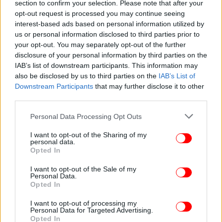
section to confirm your selection. Please note that after your
opt-out request is processed you may continue seeing
interest-based ads based on personal information utilized by
us or personal information disclosed to third parties prior to
ΚΟΣΜΟΣ
27/12/2025 17:18
your opt-out. You may separately opt-out of the further
Η Χαμάς πρόκειται να εκλέξει σύντομα νέο
disclosure of your personal information by third parties on the
ηγέτη -Ποιος είναι ο φιλοϊρανός επικρατέστερος
IAB’s list of downstream participants. This information may
also be disclosed by us to third parties on the
IAB’s List of
υποψήφιος
Downstream Participants
that may further disclose it to other
third parties.
Please note that this website/app uses one or more Google
Personal Data Processing Opt Outs
services and may gather and store information including but
not limited to your visit or usage behaviour. You may click to
I want to opt-out of the Sharing of my
personal data.
grant or deny consent to Google and its third-party tags to
Opted In
use your data for below specified purposes in below Google
consent section.
I want to opt-out of the Sale of my
Personal Data.
Opted In
I want to opt-out of processing my
Personal Data for Targeted Advertising.
Opted In