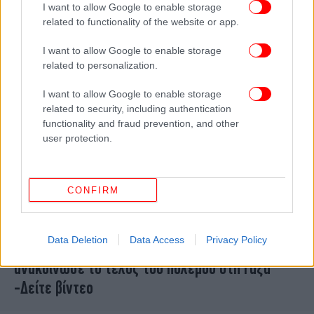
I want to allow Google to enable storage
πρόεδρος -Ο γηραιότερος ηγέτης στον κόσμο
related to functionality of the website or app.
I want to allow Google to enable storage
related to personalization.
I want to allow Google to enable storage
related to security, including authentication
functionality and fraud prevention, and other
user protection.
CONFIRM
ΚΟΣΜΟΣ
09/10/2025 22:13
Data Deletion
Data Access
Privacy Policy
Ο επικεφαλής διαπραγματευτής της Χαμάς
ανακοίνωσε το τέλος του πολέμου στη Γάζα
-Δείτε βίντεο