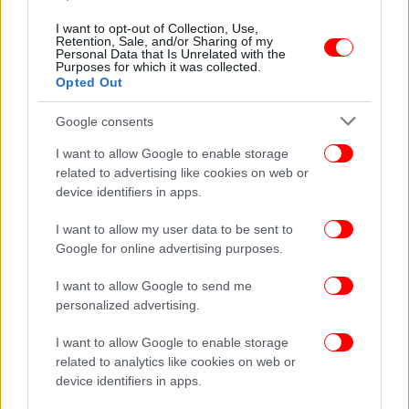
ΚΟΣΜΟΣ
31/10/2025 21:21
I want to opt-out of Collection, Use,
Ο γηραιότερος και μακροβιότερος ηγέτης
Retention, Sale, and/or Sharing of my
Personal Data that Is Unrelated with the
κράτους στην υφήλιο -Η όγδοη θητεία ενός
Purposes for which it was collected.
Opted Out
πολιτικού «φαντάσματος»
Google consents
I want to allow Google to enable storage
related to advertising like cookies on web or
device identifiers in apps.
I want to allow my user data to be sent to
Google for online advertising purposes.
I want to allow Google to send me
personalized advertising.
I want to allow Google to enable storage
related to analytics like cookies on web or
ΚΟΣΜΟΣ
27/10/2025 14:39
device identifiers in apps.
Καμερούν: Στα 92 του ο Πολ Μπιγιά επανεξελέγη