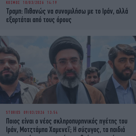
ΚΟΣΜΟΣ
10/03/2026 14:19
iBOOKS
ΖΩΔΙΑ
Τραμπ: Πιθανώς να συνομιλήσω με το Ιράν, αλλά
OSCARS
THE OCEAN
εξαρτάται από τους όρους
MEDIA
ELAMEFORA
NEWSLETTER
STORIES
09/03/2026 13:54
Ποιος είναι ο νέος σκληροπυρηνικός ηγέτης του
Ιράν, Μοτζτάμπα Χαμενεΐ; Η σύζυγος, τα παιδιά