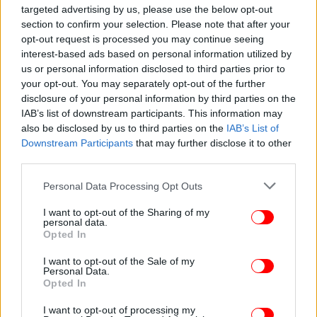
targeted advertising by us, please use the below opt-out
section to confirm your selection. Please note that after your
opt-out request is processed you may continue seeing
interest-based ads based on personal information utilized by
us or personal information disclosed to third parties prior to
ΚΟΣΜΟΣ
08/10/2025 19:39
your opt-out. You may separately opt-out of the further
Τραγωδία στο Μιλάνο: Αυτοκτόνησε 71χρονος
disclosure of your personal information by third parties on the
κατά τη διάρκεια έξωσης -«Δεν αντέχω άλλο»,
IAB’s list of downstream participants. This information may
also be disclosed by us to third parties on the
IAB’s List of
έγραψε σε σημείωμα
Downstream Participants
that may further disclose it to other
third parties.
Please note that this website/app uses one or more Google
Personal Data Processing Opt Outs
services and may gather and store information including but
not limited to your visit or usage behaviour. You may click to
I want to opt-out of the Sharing of my
personal data.
grant or deny consent to Google and its third-party tags to
Opted In
use your data for below specified purposes in below Google
consent section.
I want to opt-out of the Sale of my
Personal Data.
Opted In
I want to opt-out of processing my