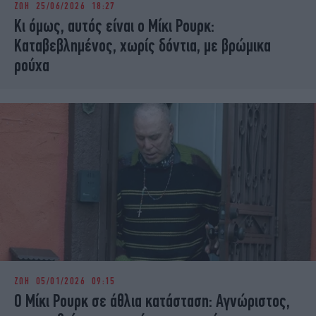
ΖΩΗ
25/06/2026 18:27
iBOOKS
ΖΩΔΙΑ
Κι όμως, αυτός είναι ο Μίκι Ρουρκ:
OSCARS
THE OCEAN
Καταβεβλημένος, χωρίς δόντια, με βρώμικα
MEDIA
ELAMEFORA
ρούχα
NEWSLETTER
ΖΩΗ
05/01/2026 09:15
O Μίκι Ρουρκ σε άθλια κατάσταση: Αγνώριστος,