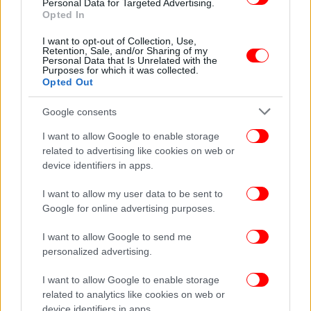
Personal Data for Targeted Advertising.
Opted In
ΚΟΣΜΟΣ
01/09/2025 23:50
I want to opt-out of Collection, Use,
Αναβλήθηκε η έξωση του Καφέ Γκρέκο -«Θα το
Retention, Sale, and/or Sharing of my
Personal Data that Is Unrelated with the
σώσουμε» λέει ο ιδιοκτήτης του δεύτερου
Purposes for which it was collected.
Opted Out
αρχαιότερου καφέ στην Ιταλία
Google consents
I want to allow Google to enable storage
related to advertising like cookies on web or
device identifiers in apps.
I want to allow my user data to be sent to
Google for online advertising purposes.
I want to allow Google to send me
personalized advertising.
I want to allow Google to enable storage
related to analytics like cookies on web or
ΖΩΗ
20/08/2025 11:45
device identifiers in apps.