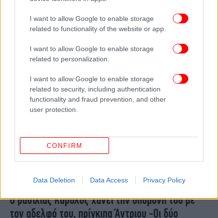
Καταπέλτης για τον Έλον Μασκ η μητέρα του
I want to allow Google to enable storage
μικρότερου γιου του -Λέει ότι είναι άφραγκη και
related to functionality of the website or app.
ότι κινδύνευσε με έξωση
I want to allow Google to enable storage
related to personalization.
I want to allow Google to enable storage
related to security, including authentication
functionality and fraud prevention, and other
user protection.
CONFIRM
Data Deletion
Data Access
Privacy Policy
ΖΩΗ
09/09/2024 09:57
Ο βασιλιάς Κάρολος χάνει την υπομονή του με
τον αδελφό του, πρίγκιπα Άντριου -Οι δύο