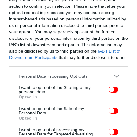
section to confirm your selection. Please note that after your
opt-out request is processed you may continue seeing
interest-based ads based on personal information utilized by
us or personal information disclosed to third parties prior to
your opt-out. You may separately opt-out of the further
ΚΟΣΜΟΣ
31/03/2025 14:25
disclosure of your personal information by third parties on the
Σεισμός στη Μιανμάρ: Συγκλονιστικά βίντεο από
IAB’s list of downstream participants. This information may
επιζώντες δείχνουν πώς είναι να βρίσκεσαι
also be disclosed by us to third parties on the
IAB’s List of
παγιδευμένος στα ερείπια
Downstream Participants
that may further disclose it to other
third parties.
Please note that this website/app uses one or more Google
Personal Data Processing Opt Outs
services and may gather and store information including but
not limited to your visit or usage behaviour. You may click to
I want to opt-out of the Sharing of my
personal data.
grant or deny consent to Google and its third-party tags to
Opted In
use your data for below specified purposes in below Google
consent section.
I want to opt-out of the Sale of my
Personal Data.
Opted In
I want to opt-out of processing my
Personal Data for Targeted Advertising.