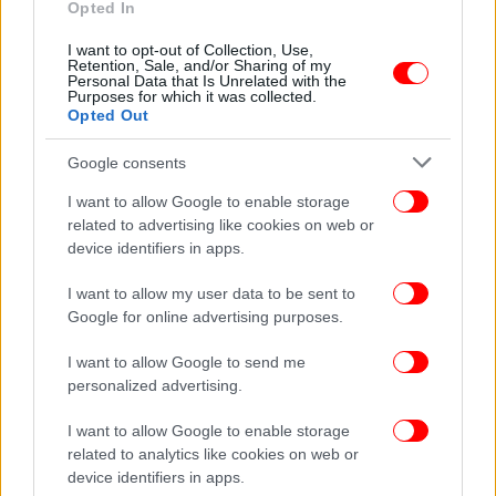
Opted In
I want to opt-out of Collection, Use,
ΚΟΣΜΟΣ
17/03/2025 11:46
Retention, Sale, and/or Sharing of my
Φωτιά σε ντισκοτέκ στη Β. Μακεδονία: Σοκάρουν
Personal Data that Is Unrelated with the
Purposes for which it was collected.
οι μαρτυρίες από την τραγωδία -«Η αδελφή μου
Opted Out
πέθανε, εγώ σώθηκα»
Google consents
I want to allow Google to enable storage
related to advertising like cookies on web or
device identifiers in apps.
I want to allow my user data to be sent to
Google for online advertising purposes.
I want to allow Google to send me
personalized advertising.
I want to allow Google to enable storage
related to analytics like cookies on web or
device identifiers in apps.
ΚΟΣΜΟΣ
09/01/2025 09:28