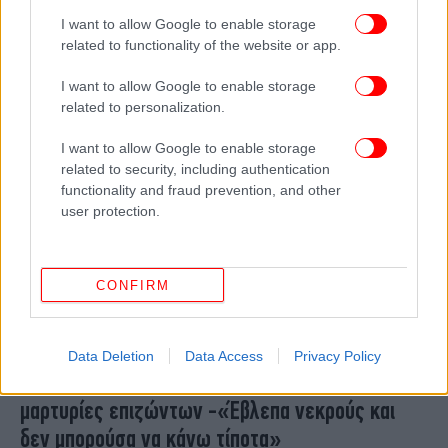
Σεισμός στο Θιβέτ: Στήνουν προκατασκευασμένα
I want to allow Google to enable storage
σπίτια για σεισμόπληκτους σε 10'
related to functionality of the website or app.
I want to allow Google to enable storage
related to personalization.
I want to allow Google to enable storage
related to security, including authentication
functionality and fraud prevention, and other
user protection.
CONFIRM
ΚΟΣΜΟΣ
03/01/2025 20:39
Data Deletion
Data Access
Privacy Policy
Μακελειό στη Νέα Ορλεάνη: Συγκλονίζουν οι
μαρτυρίες επιζώντων -«Έβλεπα νεκρούς και
δεν μπορούσα να κάνω τίποτα»