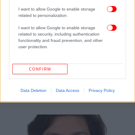
I want to allow Google to enable storage
related to personalization.
I want to allow Google to enable storage
related to security, including authentication
functionality and fraud prevention, and other
user protection.
CONFIRM
ΕΛΛΑΔΑ
07/06/2023 19:32
Διεθνές Συνέδριο στην Αθήνα από ΕΚΠΑ-
ΕΛΙΑΜΕΠ: 100 χρόνια από την υπογραφή της
Data Deletion
Data Access
Privacy Policy
Συνθήκης της Λωζάνης, 12-13 Ιουνίου