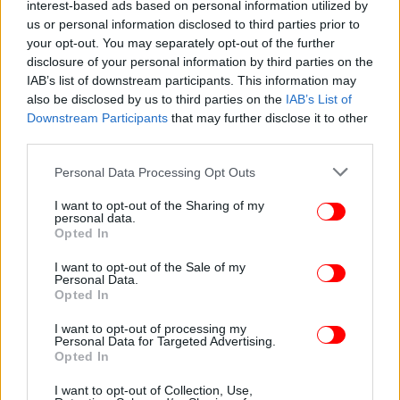
interest-based ads based on personal information utilized by
us or personal information disclosed to third parties prior to
your opt-out. You may separately opt-out of the further
ΕΛΛΑΔΑ
24/04/2024 18:00
disclosure of your personal information by third parties on the
Ψηφιακά εισιτήρια και ένα άλλο ποδόσφαιρο
IAB’s list of downstream participants. This information may
είναι εφικτό
also be disclosed by us to third parties on the
IAB’s List of
Downstream Participants
that may further disclose it to other
third parties.
Please note that this website/app uses one or more Google
Personal Data Processing Opt Outs
services and may gather and store information including but
not limited to your visit or usage behaviour. You may click to
I want to opt-out of the Sharing of my
personal data.
grant or deny consent to Google and its third-party tags to
Opted In
use your data for below specified purposes in below Google
consent section.
I want to opt-out of the Sale of my
Personal Data.
Opted In
I want to opt-out of processing my
Personal Data for Targeted Advertising.
Opted In
ΟΙΚΟΝΟΜΙΑ
31/01/2024 11:37
Ποιος ασχολείται με την Οικονομική Ασφάλεια
I want to opt-out of Collection, Use,