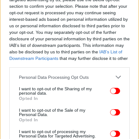
section to confirm your selection. Please note that after your
opt-out request is processed you may continue seeing
interest-based ads based on personal information utilized by
ΠΟΛΙΤΙΚΗ
01/11/2025 08:32
us or personal information disclosed to third parties prior to
Ζαχαράκη για Ειδική Αγωγή: Διαρκής η
your opt-out. You may separately opt-out of the further
disclosure of your personal information by third parties on the
προσπάθεια για πλήρη και ισότιμη ένταξη όλων
IAB’s list of downstream participants. This information may
των παιδιών στην εκπαιδευτική διαδικασία
also be disclosed by us to third parties on the
IAB’s List of
Downstream Participants
that may further disclose it to other
third parties.
Please note that this website/app uses one or more Google
Personal Data Processing Opt Outs
services and may gather and store information including but
not limited to your visit or usage behaviour. You may click to
I want to opt-out of the Sharing of my
personal data.
grant or deny consent to Google and its third-party tags to
Opted In
use your data for below specified purposes in below Google
consent section.
I want to opt-out of the Sale of my
Personal Data.
Opted In
I want to opt-out of processing my
Personal Data for Targeted Advertising.