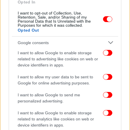
Opted In
ΕΛΛΑΔΑ
20/08/2025 17:34
ΑΣΕΠ: Αιτήσεις από 1 Σεπτεμβρίου για κατάταξη
I want to opt-out of Collection, Use,
Retention, Sale, and/or Sharing of my
υποψήφιων εκπαιδευτικών Ειδικής Αγωγής και
Personal Data that Is Unrelated with the
Purposes for which it was collected.
Εκπαίδευσης
Opted Out
Google consents
I want to allow Google to enable storage
related to advertising like cookies on web or
device identifiers in apps.
I want to allow my user data to be sent to
Google for online advertising purposes.
I want to allow Google to send me
personalized advertising.
I want to allow Google to enable storage
related to analytics like cookies on web or
ΕΛΛΑΔΑ
31/08/2024 10:59
device identifiers in apps.
Προσλήψεις 8.553 αναπληρωτών σε γενική και