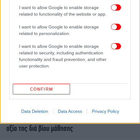
ειδική Αγωγή - 5.539 μπήκαν στο ειδικό
I want to allow Google to enable storage
εκπαιδευτικό προσωπικό
related to functionality of the website or app.
I want to allow Google to enable storage
related to personalization.
I want to allow Google to enable storage
related to security, including authentication
functionality and fraud prevention, and other
user protection.
CONFIRM
ΕΛΛΑΔΑ
01/04/2024 10:30
Data Deletion
Data Access
Privacy Policy
Μοριοδοτούμενα σεμινάρια Ειδικής Αγωγής -Η
αξία της διά βίου μάθησης