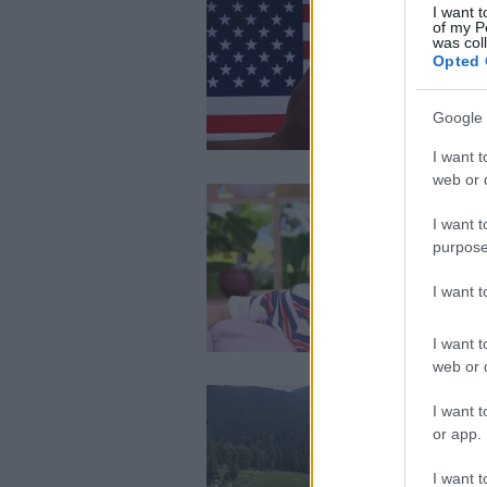
I want t
of my P
was col
Opted 
Google 
I want t
web or d
I want t
purpose
I want 
I want t
web or d
I want t
or app.
I want t