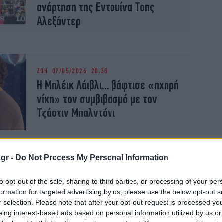
ανάρτηση της Εντουίνα Τοπς
Αλεξάντερ
ΖΩΗ
07/05/2026 20:38
H Μπλέικ Λάιβλι... βάφτισε «ηχηρή
νίκη» τον συμβιβασμό με τον
Τζάστιν Μπαλντόνι
ΖΩΗ
05/05/2026 23:35
.gr -
Do Not Process My Personal Information
Τέλος στη δικαστική διαμάχη
Μπλέικ Λάιβλι - Τζάστιν
to opt-out of the sale, sharing to third parties, or processing of your per
Μπάλντονι: Η ηθοποιός ζητούσε
formation for targeted advertising by us, please use the below opt-out s
300 εκατ. και έλαβε... μηδέν
r selection. Please note that after your opt-out request is processed y
eing interest-based ads based on personal information utilized by us or