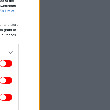
out of the
 downstream
B’s List of
er and store
to grant or
ed purposes