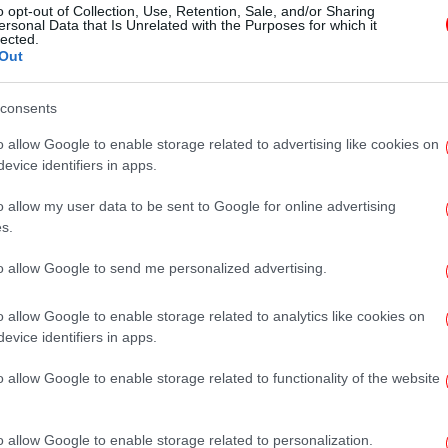
o opt-out of Collection, Use, Retention, Sale, and/or Sharing
Πώς το TikTok βρίσκεται στο
ersonal Data that Is Unrelated with the Purposes for which it
lected.
επίκεντρο μιας βαθύτερης
Out
γεωπολιτικής διαμάχης - Τι
διεκδικούν οι ΗΠΑ και η Κίνα
consents
o allow Google to enable storage related to advertising like cookies on
evice identifiers in apps.
ΖΩΗ
09/06/2025 13:55
o allow my user data to be sent to Google for online advertising
Βίκυ Καγιά για Χριστοπούλου -
s.
Παπαγεωργίου: Περίμενα ότι θα
to allow Google to send me personalized advertising.
συμβεί κάτι μεταξύ τους
o allow Google to enable storage related to analytics like cookies on
evice identifiers in apps.
o allow Google to enable storage related to functionality of the website
STORIES
01/05/2025 20:35
Κασμίρ: Mία ιστορία μάχης Ινδίας
και Πακιστάν με φόντο τα
o allow Google to enable storage related to personalization.