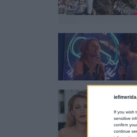
iefimerida
If you wish 
sensitive in
confirm you
continue se