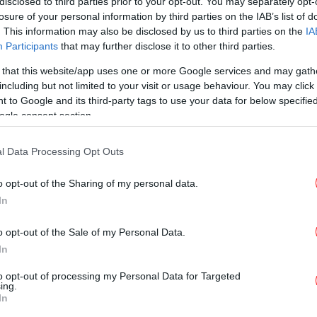
disclosed to third parties prior to your opt-out. You may separately opt-
losure of your personal information by third parties on the IAB’s list of
ΖΩΗ
19/01/2026 21:56
. This information may also be disclosed by us to third parties on the
IA
Ο Μπρούκλιν Μπέκαμ
Participants
that may further disclose it to other third parties.
κατακεραυνώνει τους γονείς του
 that this website/app uses one or more Google services and may gath
με αναρτήσεις-σοκ: Με ήλεγχαν
including but not limited to your visit or usage behaviour. You may click 
 to Google and its third-party tags to use your data for below specifi
μια ζωή, ήθελαν να διαλύσουν τον
ogle consent section.
γάμο μου, δεν τους θέλω
l Data Processing Opt Outs
ΖΩΗ
09/01/2026 18:56
o opt-out of the Sharing of my personal data.
«Θα μιλάμε μόνο μέσω
In
δικηγόρων»: Τελεσίγραφο του
o opt-out of the Sale of my Personal Data.
Μπρούκλιν Μπέκαμ στους γονείς
In
του -Κορυφώνεται η διαμάχη
to opt-out of processing my Personal Data for Targeted
ing.
In
ΤΕΧΝΟΛΟΓΙΑ
19/06/2025 11:34