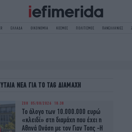
ER
ΕΛΛΑΔΑ
ΟΙΚΟΝΟΜΙΑ
ΚΟΣΜΟΣ
ΠΟΛΙΤΙΣΜΟΣ
ΠΑΝΕΛΛΗΝΙΕΣ
ΟΛΙΤΙΚΗ
NON PAPER
ΟΣΜΟΣ
ΠΟΛΙΤΙΣΜΟΣ
ΠΟΡ
ΓΥΝΑΙΚΑ
TORIES
ΕΚΛΟΓΕΣ
ΓΕΙΑ
DESIGN
ΕΥΤΑΙΑ ΝΕΑ ΓΙΑ ΤΟ TAG ΔΙΑΜΑΧΗ
REEN
PODCAST
GASTRONOMIE
iBOOKS
ΖΩΗ
05/08/2026 18:38
HE OCEAN
MEDIA
Το άλογο των 10.000.000 ευρώ
«κλειδί» στη διαμάχη που έχει η
Αθηνά Ωνάση με τον Γιαν Τοπς -Η