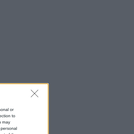
sonal or
ection to
ou may
 personal