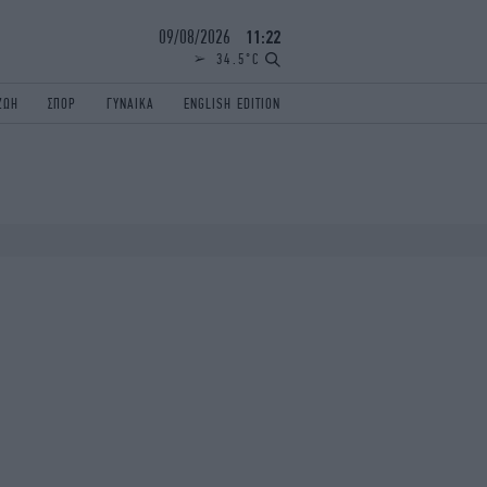
09/08/2026
11:22
34.5°C
ΖΩΗ
ΣΠΟΡ
ΓΥΝΑΙΚΑ
ENGLISH EDITION
ΕΛΛΑΔΑ
ΠΑΝΕΛΛΗΝΙΕΣ
ENGLISH EDITION
TRAVEL
ΟΛΥΜΠΙΑΚΟΙ ΑΓΩΝΕΣ
iAUTOKINITO
ΖΩΔΙΑ
ELAMEFORA