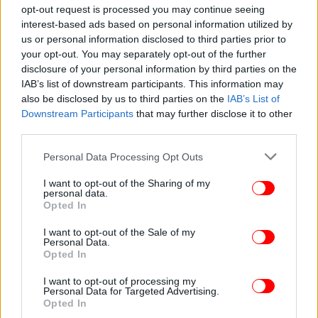
opt-out request is processed you may continue seeing
interest-based ads based on personal information utilized by
us or personal information disclosed to third parties prior to
your opt-out. You may separately opt-out of the further
disclosure of your personal information by third parties on the
ΥΓΕΙΑ
09/04/2025 18:53
IAB’s list of downstream participants. This information may
Τα άτομα με ΔΕΠΥ συχνά ξεχνούν αυτή τη
also be disclosed by us to third parties on the
IAB’s List of
σημαντική «καθημερινή υποχρέωση»
Downstream Participants
that may further disclose it to other
third parties.
Please note that this website/app uses one or more Google
Personal Data Processing Opt Outs
services and may gather and store information including but
not limited to your visit or usage behaviour. You may click to
I want to opt-out of the Sharing of my
personal data.
grant or deny consent to Google and its third-party tags to
Opted In
use your data for below specified purposes in below Google
consent section.
I want to opt-out of the Sale of my
Personal Data.
Opted In
I want to opt-out of processing my
Personal Data for Targeted Advertising.
Opted In