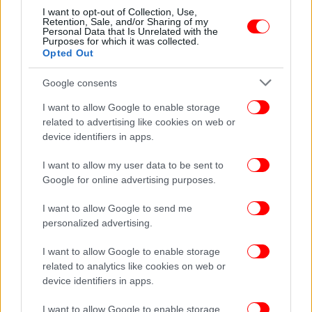
I want to opt-out of Collection, Use,
ΖΩΗ
24/03/2025 11:41
Retention, Sale, and/or Sharing of my
Η πρώην του Έλον Μασκ, Grimes, αποκάλυψε ότι
Personal Data that Is Unrelated with the
Purposes for which it was collected.
διαγνώστηκε με αυτισμό και ΔΕΠΥ
Opted Out
Google consents
I want to allow Google to enable storage
related to advertising like cookies on web or
device identifiers in apps.
I want to allow my user data to be sent to
Google for online advertising purposes.
I want to allow Google to send me
personalized advertising.
I want to allow Google to enable storage
related to analytics like cookies on web or
ΥΓΕΙΑ
22/03/2025 21:14
device identifiers in apps.
«Επαιρνα φάρμακα για χρόνια-μέχρι που τελικά
διαγνώστηκα με ΔΕΠΥ»
I want to allow Google to enable storage