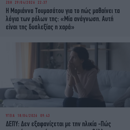
ΖΩΗ
29/04/2026 22:37
iBOOKS
ΖΩΔΙΑ
Η Μαριάννα Τουμασάτου για το πώς μαθαίνει τα
OSCARS
THE OCEAN
λόγια των ρόλων της: «Μία ανάγνωση. Αυτή
MEDIA
ELAMEFORA
είναι της δυσλεξίας η χαρά»
NEWSLETTER
ΥΓΕΙΑ
18/04/2026 09:43
ΔΕΠΥ: Δεν εξαφανίζεται με την ηλικία -Πώς