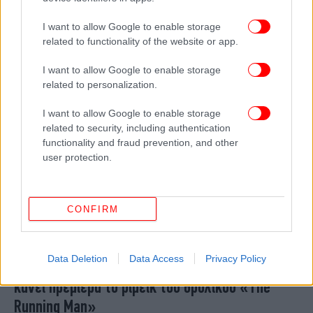
εξαδέλφη της, Τατιάνα Σλόσμπεργκ: «Αγαπούσε
I want to allow Google to enable storage
τη ζωή και πάλεψε σκληρά»
related to functionality of the website or app.
I want to allow Google to enable storage
related to personalization.
I want to allow Google to enable storage
related to security, including authentication
functionality and fraud prevention, and other
user protection.
CONFIRM
ΖΩΗ
03/07/2025 06:52
Data Deletion
Data Access
Privacy Policy
Από τον Σβαρτσενέγκερ στον Πάουελ: Πότε
κάνει πρεμιέρα το ριμέικ του θρυλικού «The
Running Man»