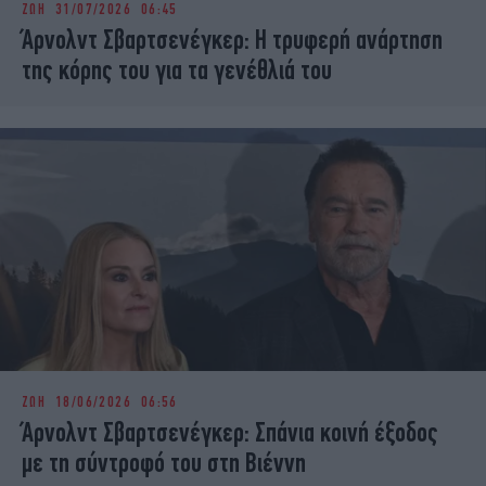
ΖΩΗ
31/07/2026 06:45
iBOOKS
ΖΩΔΙΑ
Άρνολντ Σβαρτσενέγκερ: Η τρυφερή ανάρτηση
OSCARS
THE OCEAN
της κόρης του για τα γενέθλιά του
MEDIA
ELAMEFORA
NEWSLETTER
ΖΩΗ
18/06/2026 06:56
Άρνολντ Σβαρτσενέγκερ: Σπάνια κοινή έξοδος
με τη σύντροφό του στη Βιέννη