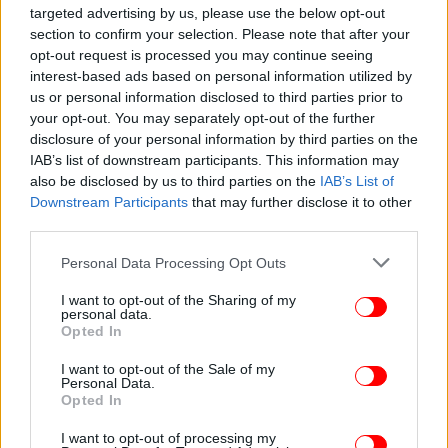
targeted advertising by us, please use the below opt-out
section to confirm your selection. Please note that after your
opt-out request is processed you may continue seeing
interest-based ads based on personal information utilized by
ΖΩΗ
01/04/2026 06:57
us or personal information disclosed to third parties prior to
Ο Άρνολντ Σβαρτσενέγκερ τιμήθηκε με επίτιμο
your opt-out. You may separately opt-out of the further
διδακτορικό στο Μπέλφαστ για την προσφορά
disclosure of your personal information by third parties on the
του στον πολιτισμό
IAB’s list of downstream participants. This information may
also be disclosed by us to third parties on the
IAB’s List of
Downstream Participants
that may further disclose it to other
third parties.
Please note that this website/app uses one or more Google
Personal Data Processing Opt Outs
services and may gather and store information including but
not limited to your visit or usage behaviour. You may click to
I want to opt-out of the Sharing of my
personal data.
grant or deny consent to Google and its third-party tags to
Opted In
use your data for below specified purposes in below Google
consent section.
I want to opt-out of the Sale of my
Personal Data.
Opted In
I want to opt-out of processing my