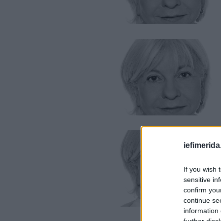
iefimerida
If you wish 
sensitive in
confirm you
continue se
information 