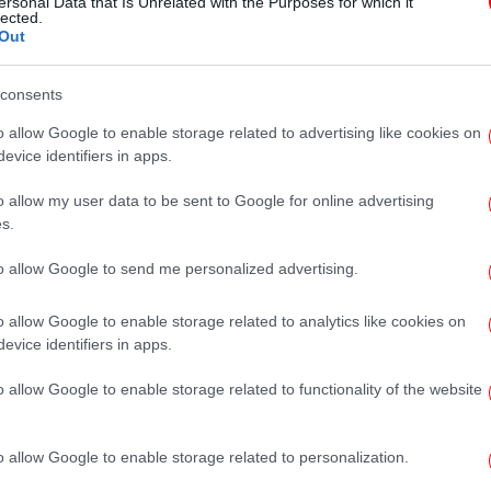
ersonal Data that Is Unrelated with the Purposes for which it
Αλλαγή σελίδας στις σχέσεις ΕΕ-
lected.
Out
ΗΠΑ
consents
o allow Google to enable storage related to advertising like cookies on
evice identifiers in apps.
ΠΟΛΙΤΙΚΗ
31/03/2021 20:49
o allow my user data to be sent to Google for online advertising
Ταμείο Ανάκαμψης: Μια ιστορική
s.
ευκαιρία
to allow Google to send me personalized advertising.
o allow Google to enable storage related to analytics like cookies on
evice identifiers in apps.
ΠΟΛΙΤΙΚΗ
20/01/2015 11:57
Αννυ Ποδηματά: Η Ευρώπη δεν
o allow Google to enable storage related to functionality of the website
είναι Μέση Ανατολή να ζωστούμε
με εκρηκτικά
o allow Google to enable storage related to personalization.