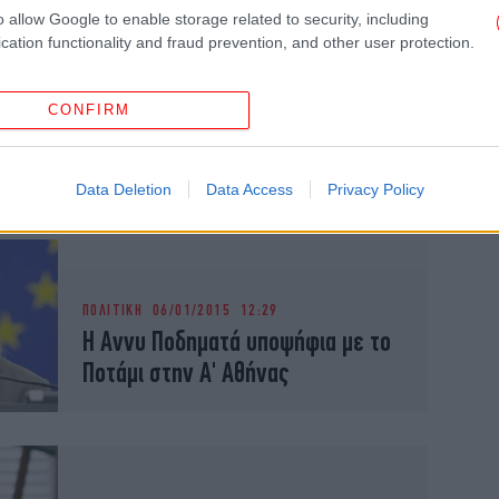
o allow Google to enable storage related to security, including
cation functionality and fraud prevention, and other user protection.
ΠΟΛΙΤΙΚΗ
12/01/2015 11:57
Οι γυναίκες του Σταύρου
CONFIRM
-Δυναμικές και υποψήφιες στο
Ποτάμι από άποψη [εικόνες]
Data Deletion
Data Access
Privacy Policy
ΠΟΛΙΤΙΚΗ
06/01/2015 12:29
Η Αννυ Ποδηματά υποψήφια με το
Ποτάμι στην Α' Αθήνας