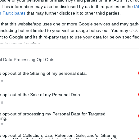
losure of your personal information by third parties on the IAB’s list of
. This information may also be disclosed by us to third parties on the
IA
Participants
that may further disclose it to other third parties.
ΠΟΛΙΤΙΚΗ
25/05/2023 09:23
 that this website/app uses one or more Google services and may gath
H κοινωνία αλλάζει, το μήνυμα
including but not limited to your visit or usage behaviour. You may click 
των εκλογών
 to Google and its third-party tags to use your data for below specifi
ogle consent section.
l Data Processing Opt Outs
o opt-out of the Sharing of my personal data.
ΠΟΛΙΤΙΚΗ
12/07/2021 17:44
In
Στρατηγική αυτονομία με
αποκλίνοντα συμφέροντα;
o opt-out of the Sale of my Personal Data.
In
to opt-out of processing my Personal Data for Targeted
ing.
In
ΠΟΛΙΤΙΚΗ
31/05/2021 17:38
o opt-out of Collection, Use, Retention, Sale, and/or Sharing