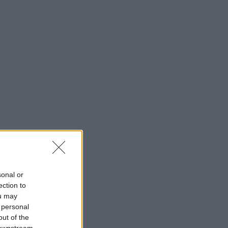
sonal or
ection to
ou may
 personal
out of the