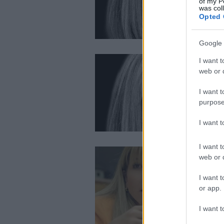
of my P
was col
Opted 
Google 
I want t
web or d
I want t
purpose
I want 
I want t
web or d
I want t
or app.
I want t