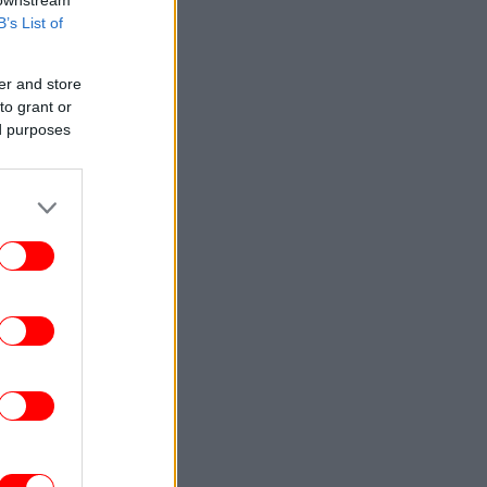
 downstream
B’s List of
er and store
to grant or
ed purposes