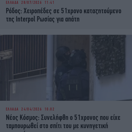
ΕΛΛΑΔΑ
28/07/2026 11:41
iBOOKS
ΖΩΔΙΑ
Ρόδος: Χειροπέδες σε 51χρονο καταζητούμενο
OSCARS
THE OCEAN
της Interpol Ρωσίας για απάτη
MEDIA
ELAMEFORA
NEWSLETTER
ΕΛΛΑΔΑ
24/04/2026 10:02
Νέος Κόσμος: Συνελήφθη ο 51χρονος που είχε
ταμπουρωθεί στο σπίτι του με κυνηγετική