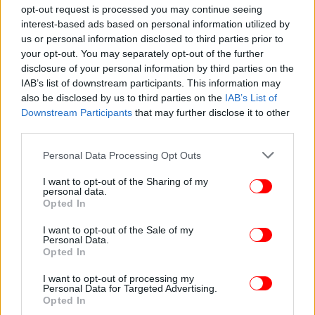
opt-out request is processed you may continue seeing
interest-based ads based on personal information utilized by
ΕΛΛΑΔΑ
11/06/2025 09:56
us or personal information disclosed to third parties prior to
Χανιά: 51χρονος εντοπίστηκε νεκρός στο
your opt-out. You may separately opt-out of the further
disclosure of your personal information by third parties on the
χωράφι του
IAB’s list of downstream participants. This information may
also be disclosed by us to third parties on the
IAB’s List of
Downstream Participants
that may further disclose it to other
third parties.
Please note that this website/app uses one or more Google
Personal Data Processing Opt Outs
services and may gather and store information including but
not limited to your visit or usage behaviour. You may click to
I want to opt-out of the Sharing of my
personal data.
grant or deny consent to Google and its third-party tags to
Opted In
use your data for below specified purposes in below Google
consent section.
I want to opt-out of the Sale of my
Personal Data.
Opted In
I want to opt-out of processing my
Personal Data for Targeted Advertising.
ΕΛΛΑΔΑ
28/04/2025 17:08
Opted In
Θεσσαλονίκη: Καταδικάστηκε 51χρονος που