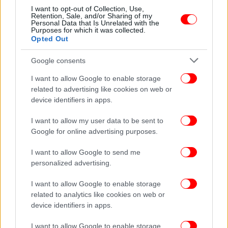
έσπασε τζάμια στο ΑΧΕΠΑ επειδή τον
I want to opt-out of Collection, Use,
Retention, Sale, and/or Sharing of my
«εξαγρίωσε» η αναμονή!
Personal Data that Is Unrelated with the
Purposes for which it was collected.
Opted Out
Google consents
I want to allow Google to enable storage
related to advertising like cookies on web or
device identifiers in apps.
I want to allow my user data to be sent to
Google for online advertising purposes.
I want to allow Google to send me
personalized advertising.
ΕΛΛΑΔΑ
04/04/2025 18:23
I want to allow Google to enable storage
Κορωπί: Προφυλακίστηκε ο 51χρονος για τις
related to analytics like cookies on web or
device identifiers in apps.
επιθέσεις με κατσαβίδι -«Όποιος με πειράξει, θα
τον σκοτώσω»
I want to allow Google to enable storage