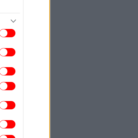
ΚΟΣΜΟΣ
20:55
TikTok: Από λάθος χειρισμό δεν
αφαιρέθηκε αμέσως το live του Πέρεζ
λτον με περιεχόμενο αυτοτραυματισμού
ΠΟΛΙΤΙΣΜΟΣ
20:53
arner Bros. επιβεβαιώνει: Ο Τζιμ Κάρεϊ
 πρωταγωνιστήσει σε κινηματογραφική
μεταφορά αγαπημένης σειράς
επιστημονικής φαντασίας
ΕΛΛΑΔΑ
20:52
Υπ. Παιδείας: 3,35 εκατ. ευρώ για τη
ιτητική στέγη στο Πανεπιστήμιο Κρήτης
-Στήριξη σε περισσότερους από 1.600
φοιτητές
STORIES
20:47
30 χρόνια Macarena: πώς ένα απλό
φλαμένκο έγινε παγκόσμιο χορευτικό