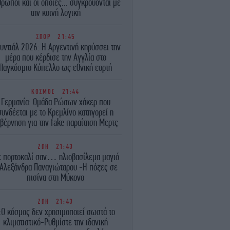
ρωποι και οι οποίες... συγκρούονται με
την κοινή λογική
ΣΠΟΡ
21:45
υντιάλ 2026: Η Αργεντινή κηρύσσει την
μέρα που κέρδισε την Αγγλία στο
Παγκόσμιο Κύπελλο ως εθνική εορτή
ΚΟΣΜΟΣ
21:44
Γερμανία: Ομάδα Ρώσων χάκερ που
συνδέεται με το Κρεμλίνο κατηγορεί η
βέρνηση για την fake παραίτηση Μερτς
ΖΩΗ
21:43
 πορτοκαλί σαν… ηλιοβασίλεμα μαγιό
 Αλεξάνδρα Παναγιώταρου -Η πόζες σε
πισίνα στη Μύκονο
ΖΩΗ
21:43
Ο κόσμος δεν χρησιμοποιεί σωστά το
κλιματιστικό-Ρυθμίστε την ιδανική