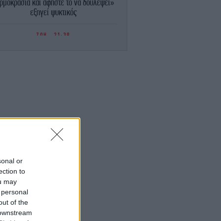
ρμοκρασία και αφήστε το να δουλέψει»
εξηγεί ψυκτικός
ΖΩΗ
21:39
Ο Χρήστος Δάντης κάνει λόγο για
αχαριστία: «Σχεδόν κανένας δεν με
αναφέρει στους δημιουργούς του “My
Number One”»
GASTRONOMIE
21:36
Σεφ αποκαλύπτει το μυστικό για τα πιο
στιμα καρότα: Όχι βραστά, αλλά ψητά με
μπαχαρικά, λεμόνι και καρύδια
ΚΟΣΜΟΣ
21:32
Ρωσία εξαπέλυσε επίθεση στην Οδησσό
sonal or
Βομβάρδισε το γήπεδο της Τσερνομόρετς
ection to
και άνοιξε τεράστια τρύπα
ou may
 personal
out of the
ΠΟΛΙΤΙΚΗ
21:15
οδρή επίθεση κατά Καρυστιανού-Γρατσία
 downstream