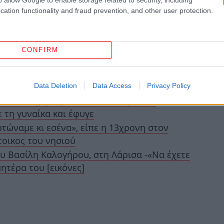
φα
cation functionality and fraud prevention, and other user protection.
CONFIRM
έρ
Data Deletion
Data Access
Privacy Policy
Η
ωποκυνηγητό για τον εντοπισμό του
τ
τη γυναίκα και έφυγε
Λ
τώναμε κι εσένα», είπε η 13χρονη στον
τοικος του νησιού
Η
ου Βασίλη Καλογήρου, στη Λάρισα -«Να έχετε
ητέρα του [εικόνες]
Υπ
Εί