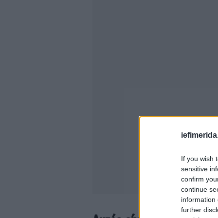
iefimerida
If you wish 
sensitive in
confirm you
continue se
information 
further disc