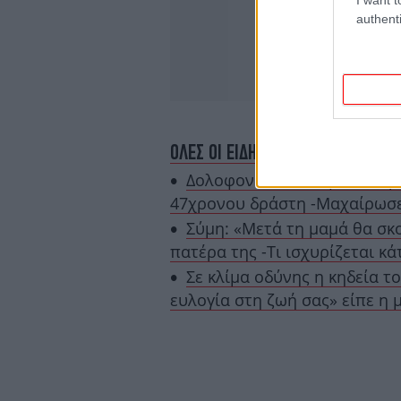
authenti
ΟΛΕΣ ΟΙ ΕΙΔΗΣΕΙΣ
Δολοφονία στο Δαφνί: Ανθρ
47χρονου δράστη -Μαχαίρωσε 
Σύμη: «Μετά τη μαμά θα σκο
πατέρα της -Τι ισχυρίζεται κά
Σε κλίμα οδύνης η κηδεία τ
ευλογία στη ζωή σας» είπε η μ