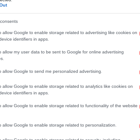
μέσω της εφαρμογής Missing Alert app οπού
Out
ια την εξαφάνιση.
consents
για Android κινητά
εδώ
και για Apple κινητά
Χί
o allow Google to enable storage related to advertising like cookies on
evice identifiers in apps.
Η W
o allow my user data to be sent to Google for online advertising
θα
s.
to allow Google to send me personalized advertising.
o allow Google to enable storage related to analytics like cookies on
evice identifiers in apps.
φο
o allow Google to enable storage related to functionality of the website
o allow Google to enable storage related to personalization.
o allow Google to enable storage related to security, including