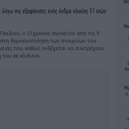
άνθ
ς λόγω της εξαφάνισης ενός άνδρα ηλικίας 51 ετών
Μο
αιδιού, ο 51χρονος αγνοείται από τις 9
στη δημοσιοποίηση των στοιχείων του
νειάς του, καθώς ενδέχεται να συντρέχουν
 του σε κίνδυνο.
κυ
Mε
η
«