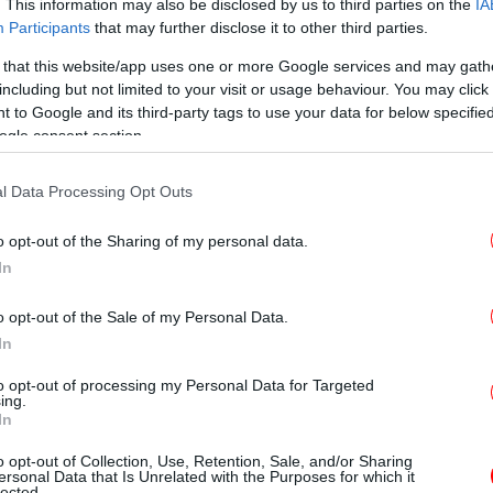
που εξαφανίστηκε στον Πειραιά
. This information may also be disclosed by us to third parties on the
IA
Κί
Participants
that may further disclose it to other third parties.
ι ύψος 1,70 μ., έχει βάρος 75 κιλά, μαύρα
 that this website/app uses one or more Google services and may gath
including but not limited to your visit or usage behaviour. You may click 
ην ημέρα που εξαφανίστηκε φορούσε γκρι
Θλ
 to Google and its third-party tags to use your data for below specifi
«Ά
ς μπότες.
ogle consent section.
l Data Processing Opt Outs
«
o opt-out of the Sharing of my personal data.
In
Σε
o opt-out of the Sale of my Personal Data.
In
to opt-out of processing my Personal Data for Targeted
ing.
ηροφορία, παρακαλείται να επικοινωνήσει
In
του Παιδιού» όλο το 24ωρο, στην «Εθνική
σε
o opt-out of Collection, Use, Retention, Sale, and/or Sharing
 Ενήλικες – 1017», σε όλα τα Αστυνομικά
ersonal Data that Is Unrelated with the Purposes for which it
lected.