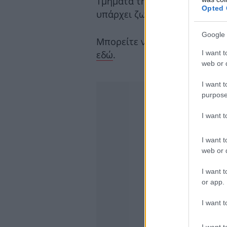
Τμήματα της χώρας αλλά και 
Opted 
υπάρχει ζωντανή ενημέρωση γ
Google 
Μπορείτε να την κατεβάσετε 
I want t
εδώ
.
web or d
I want t
purpose
I want 
I want t
web or d
I want t
or app.
I want t
I want t