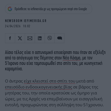
iBOOKS
ΖΩΔΙΑ
Πρόσθεσε το iefimerida.gr ως προτιμώμενη πηγή στη Google
OSCARS
THE OCEAN
MEDIA
ELAMEFORA
NEWSROOM IEFIMERIDA.GR
24/04/2026 10:02
NEWSLETTER
Αίσιο τέλος είχε η αστυνομική επιχείρηση που ήταν σε εξέλιξη
από το απόγευμα της Πέμπτης στον
Νέο Κόσμο
, με τον
51χρονο που είχε ταμπουρωθεί στο σπίτι του, με κυνηγετική
καραμπίνα.
Ο άντρας
είχε κλειστεί στο σπίτι του
μετά από
επεισόδιο ενδοοικογενειακής βίας
σε βάρος της
μητέρας του, την οποία κρατούσε ως όμηρο για
ώρες, με τις Αρχές να επεμβαίνουν με εισαγγελική
εντολή, προχωρώντας στη σύλληψη του 51χρονου.