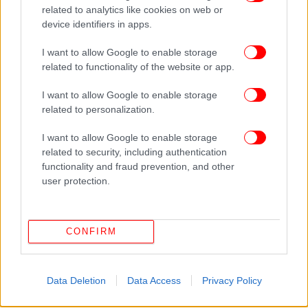
related to analytics like cookies on web or
device identifiers in apps.
I want to allow Google to enable storage
related to functionality of the website or app.
I want to allow Google to enable storage
ΠΕΡΙΣΣΟΤΕΡΑ ΒΙΝΤΕΟ
related to personalization.
I want to allow Google to enable storage
related to security, including authentication
Ακολουθήστε το
στο Google News
και μάθετε
functionality and fraud prevention, and other
πρώτοι όλες τις ειδήσεις
user protection.
Δείτε όλες τις τελευταίες
Ειδήσεις
από την Ελλάδα και τον Κόσμο,
στο
CONFIRM
ΔΙΑΒΑΣΤΕ ΠΕΡΙΣΣΟΤΕΡΑ
ΝΈΟΣ ΚΌΣΜΟΣ
51ΧΡΟΝΟΣ
ΣΎΛΛΗΨΗ
ΕΝΔΟΟΙΚΟΓΕΝΕΙΑΚΉ ΒΊΑ
Data Deletion
Data Access
Privacy Policy