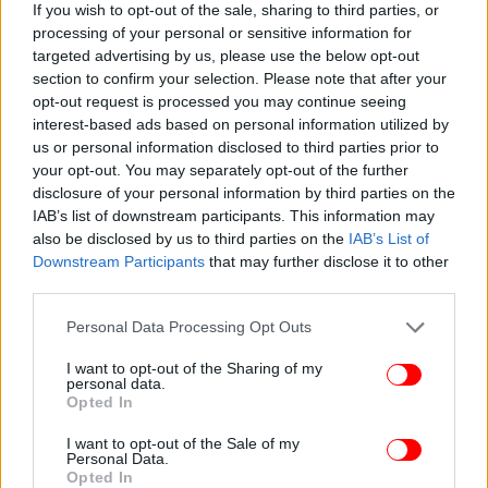
If you wish to opt-out of the sale, sharing to third parties, or
processing of your personal or sensitive information for
targeted advertising by us, please use the below opt-out
section to confirm your selection. Please note that after your
opt-out request is processed you may continue seeing
interest-based ads based on personal information utilized by
us or personal information disclosed to third parties prior to
your opt-out. You may separately opt-out of the further
disclosure of your personal information by third parties on the
IAB’s list of downstream participants. This information may
also be disclosed by us to third parties on the
IAB’s List of
Downstream Participants
that may further disclose it to other
third parties.
ΟΛΕΣ ΟΙ ΕΙΔΗΣΕΙΣ
Please note that this website/app uses one or more Google
Personal Data Processing Opt Outs
services and may gather and store information including but
«Σταθμός για τις σχέσεις Παρισιού-Αθήνας, θα
not limited to your visit or usage behaviour. You may click to
I want to opt-out of the Sharing of my
μιλήσουν με μια φωνή σε μια Μεσόγειο υπό ένταση»: Τα
personal data.
grant or deny consent to Google and its third-party tags to
Opted In
γαλλικά ΜΜΕ για την επίσκεψη Μακρόν
use your data for below specified purposes in below Google
Αισθητός μέχρι την Κάσο ο σεισμός των 5,7 Ρίχτερ που
consent section.
I want to opt-out of the Sale of my
Personal Data.
ταρακούνησε την Κρήτη -«Ήταν έντονος, είχε και αρκετή
Opted In
διάρκεια»