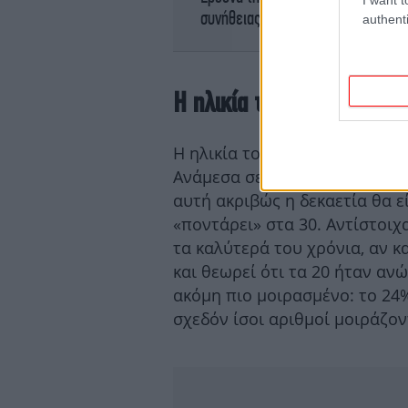
συνήθειας
authenti
Η ηλικία του ερωτώμενου
Η ηλικία του ερωτώμενου παίζ
Ανάμεσα σε όσους βρίσκονται 
αυτή ακριβώς η δεκαετία θα ε
«ποντάρει» στα 30. Αντίστοιχα
τα καλύτερά του χρόνια, αν κ
και θεωρεί ότι τα 20 ήταν ανώ
ακόμη πιο μοιρασμένο: το 24%
σχεδόν ίσοι αριθμοί μοιράζοντ