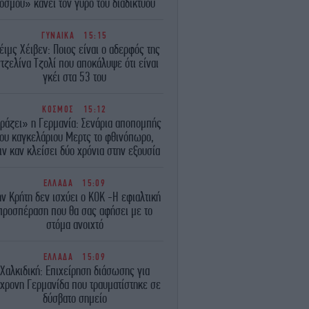
όσμου» κάνει τον γύρο του διαδικτύου
ΓΥΝΑΙΚΑ
15:15
έιμς Χέιβεν: Ποιος είναι ο αδερφός της
τζελίνα Τζολί που αποκάλυψε ότι είναι
γκέι στα 53 του
ΚΟΣΜΟΣ
15:12
ράζει» η Γερμανία: Σενάρια αποπομπής
του καγκελάριου Μερτς το φθινόπωρο,
ιν καν κλείσει δύο χρόνια στην εξουσία
ΕΛΛΑΔΑ
15:09
ην Κρήτη δεν ισχύει ο ΚΟΚ -Η εφιαλτική
προσπέραση που θα σας αφήσει με το
στόμα ανοιχτό
ΕΛΛΑΔΑ
15:09
Χαλκιδική: Επιχείρηση διάσωσης για
χρονη Γερμανίδα που τραυματίστηκε σε
δύσβατο σημείο