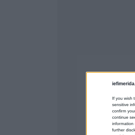
iefimerida
If you wish 
sensitive in
confirm you
continue se
information 
further disc