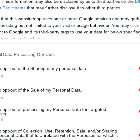
. This information may also be disclosed by us to third parties on the
IA
Participants
that may further disclose it to other third parties.
 that this website/app uses one or more Google services and may gath
including but not limited to your visit or usage behaviour. You may click 
 to Google and its third-party tags to use your data for below specifi
ogle consent section.
Δ
 ότι τα 20 είναι «τα καλύτερα χρόνια της
ουν μια πολύ πιο σύνθετη εικόνα, όπου οι
l Data Processing Opt Outs
όμη και οι 70άρηδες εμφανίζονται εξίσου –
o opt-out of the Sharing of my personal data.
 περισσότερο– ικανοποιημένοι με τη
In
Ετο
o opt-out of the Sale of my Personal Data.
ταδιακά, αλλά δεν εξαφανίζεται
In
Υ
to opt-out of processing my Personal Data for Targeted
2% των Αμερικανών δηλώνει ότι τα 20 τους
ing.
In
καετία της ζωής τους. Σχεδόν το ίδιο
υτή την κορυφή στα 30. Από εκεί και πέρα,
o opt-out of Collection, Use, Retention, Sale, and/or Sharing
ersonal Data that Is Unrelated with the Purposes for which it
Κ
ακά, αλλά δεν εξαφανίζεται: το 12% πιστεύει
lected.