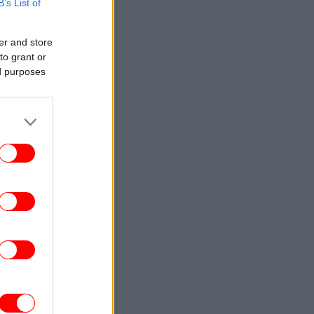
B’s List of
ΟΙΚΟΝΟΜΙΑ
14:48
Ηχηρό καμπανάκι κινδύνου από τις
er and store
διεθνείς τιμές των τροφίμων
to grant or
ed purposes
ΤΕΧΝΟΛΟΓΙΑ
14:36
ικαστήριο επέβαλε στη Meta πρόστιμο
567 εκατ. δολαρίων για βλάβες σε
ανήλικους χρήστες -Τη χαρακτήρισε
«δημόσια όχληση»
ΑΥΤΟΚΙΝΗΤΟ
14:34
ιμοπαράδοτο το Ford Ranger diesel στην
Ελλάδα
ΚΟΣΜΟΣ
14:31
ΠΕΞ Γαλλίας: Η χώρα «δεν θα ανεχθεί
καμιά απόπειρα ξένης ανάμειξης»
ΕΛΛΑΔΑ
14:28
οζάνη: Νταλίκα ανετράπη έξω από τον