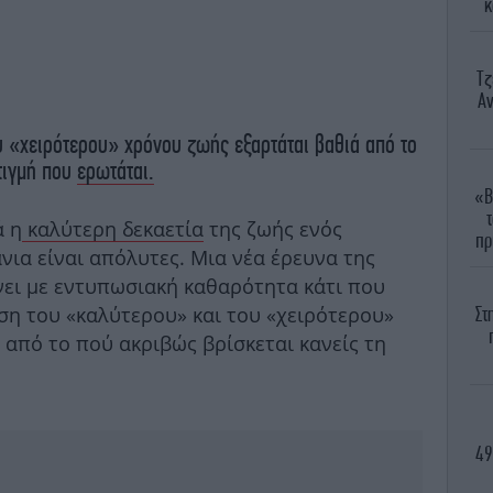
κ
Τζ
Αν
υ «χειρότερου» χρόνου ζωής εξαρτάται βαθιά από το
τιγμή που
ερωτάται.
«Β
ά η
καλύτερη δεκαετία
της ζωής ενός
πρ
νια είναι απόλυτες. Μια νέα έρευνα της
ει με εντυπωσιακή καθαρότητα κάτι που
ση του «καλύτερου» και του «χειρότερου»
Στ
 από το πού ακριβώς βρίσκεται κανείς τη
49