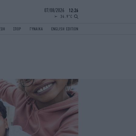
07/08/2026
12:26
34.9°C
ΖΩΗ
ΣΠΟΡ
ΓΥΝΑΙΚΑ
ENGLISH EDITION
ΕΛΛΑΔΑ
ΠΑΝΕΛΛΗΝΙΕΣ
ENGLISH EDITION
TRAVEL
ΟΛΥΜΠΙΑΚΟΙ ΑΓΩΝΕΣ
iAUTOKINITO
ΖΩΔΙΑ
ELAMEFORA