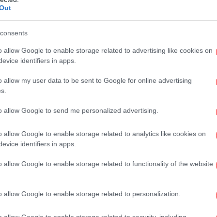
Out
 περίοδος, το 9% τα 50, το 7% τα 60 και το 4%
θεωρούν ότι τα 80 θα είναι η κορυφή της
έπει τα 90 ή αργότερα ως το απόλυτο ζενίθ.
consents
Το
o allow Google to enable storage related to advertising like cookies on
φ
evice identifiers in apps.
o allow my user data to be sent to Google for online advertising
ούσαν βαριά, μάλλινα ρούχα μέσα στο κατακαλόκαιρο;
s.
Μ
«
to allow Google to send me personalized advertising.
o allow Google to enable storage related to analytics like cookies on
evice identifiers in apps.
κα
 μιλούν με την τεχνητή νοημοσύνη στις γιορτές όταν
o allow Google to enable storage related to functionality of the website
o allow Google to enable storage related to personalization.
ε
αι η λέξη «κλειδί» για τη διαμόρφωση μιας διά βίου
o allow Google to enable storage related to security, including