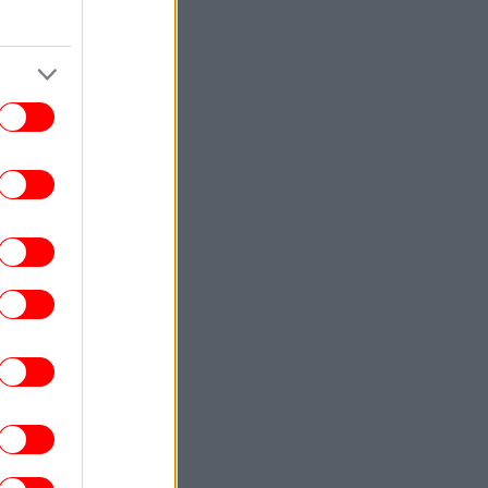
Βαθύλακκο -Τραυματίστηκε ελαφρά ο
οδηγός
ΓΥΝΑΙΚΑ
14:25
 μανικιούρ που θα βλέπουμε παντού το
θινόπωρο -Κολακεύει τέλεια τα κοντά
νύχια
ΣΠΟΡ
14:19
άριος Ηλιόπουλος στον Λόβρο Μάγερ:
Έχεις το βλέμμα της... τίγρης» [βίντεο]
ΕΛΛΑΔΑ
14:18
Μυστράς: Σε 11 μήνες με αναστολή
ταδικάστηκε ο 55χρονος που έκρυβε τον
πατέρα του στο καταψύκτη -«Τον έχω
άφθαρτο», είχε πει
ΠΟΛΙΤΙΣΜΟΣ
14:13
ΥΠΠΟ: Αυτοί είναι οι φορείς που
πιχορηγούνται με 1.106.000 ευρώ για