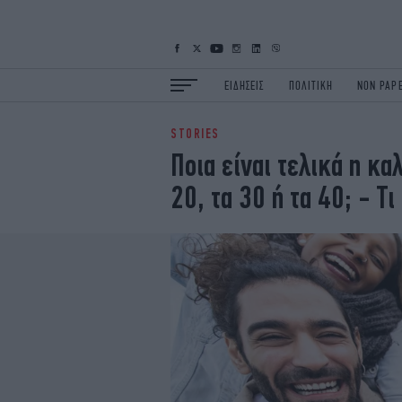
ΕΙΔΗΣΕΙΣ
ΠΟΛΙΤΙΚΗ
NON PAP
STORIES
ΕΙΔΗΣΕΙΣ
Π
Ποια είναι τελικά η κα
ΟΙΚΟΝΟΜΙΑ
Κ
20, τα 30 ή τα 40; - Τ
ΖΩΗ
Σ
ΠΟΛΗ
S
ΤΕΧΝΟΛΟΓΙΑ
Υ
EURO
G
iOPINIONS
i
OSCARS
T
NEWSLETTER