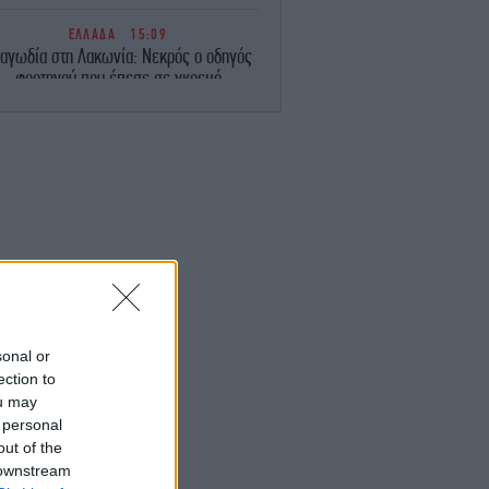
ΕΛΛΑΔΑ
15:09
αγωδία στη Λακωνία: Νεκρός ο οδηγός
φορτηγού που έπεσε σε γκρεμό
-Τραυματίστηκε ο συνοδηγός
ΕΛΛΑΔΑ
15:02
Λιμνοθάλασσα Καλοχωρίου: Γεμίζει
αμίνγκο τον χειμώνα, εξαφανίζεται το
αλοκαίρι -Πώς η εικόνα αυτή μπορεί να
αλλάξει
ΣΠΟΡ
15:01
Δημήτρης Γιαννούλης: «Στόχος μου να
παίξω με τον ΠΑΟΚ στο Champions
League» [βίντεο]
sonal or
ection to
ou may
ΕΛΛΑΔΑ
14:56
 personal
Ερυθρός Σταυρός «κατέβασε» βίντεο που
αρουσίαζε την ιστορία του Αφγανού της
out of the
Κυψέλης
 downstream