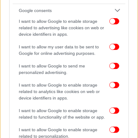
ΟΛΕΣ ΟΙ ΕΙΔΗΣΕΙΣ
Google consents
Παναθηναϊκός AKTOR: Χειρουργήθηκε ο Κώστας
Σλούκας και ξεκινάει την αποκατάσταση του
I want to allow Google to enable storage
related to advertising like cookies on web or
Εσείς θα θέλατε τον Λουτσέσκου προπονητή στην
device identifiers in apps.
ομάδα σας;
«Έβγαζα βίντεο τον κόσμο όταν δεν με έβλεπε ο
I want to allow my user data to be sent to
Μπαρτζώκας»: Ο Κουίνσι Έισι στο iefimerida για το
Google for online advertising purposes.
ιστορικό Game 5 κόντρα στη Μονακό
I want to allow Google to send me
personalized advertising.
I want to allow Google to enable storage
related to analytics like cookies on web or
device identifiers in apps.
I want to allow Google to enable storage
related to functionality of the website or app.
I want to allow Google to enable storage
related to personalization.