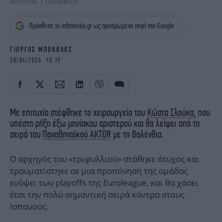
ΧΟΥΖΟΥΡΗΣ / EUROKINISSI
iBOOKS
ΖΩΔΙΑ
OSCARS
THE OCEAN
Πρόσθεσε το iefimerida.gr ως προτιμώμενη πηγή στη Google
MEDIA
ELAMEFORA
ΓΙΩΡΓΟΣ ΜΠΟΚΟΛΟΣ
NEWSLETTER
28/04/2026 10:19
Με επιτυχία στέφθηκε το χειρουργείο του
Κώστα Σλούκα,
που
υπέστη ρήξη έξω μηνίσκου αριστερού και θα λείψει από τη
σειρά του
Παναθηναϊκού AKTOR
με τη Βαλένθια.
Ο αρχηγός του «τριφυλλιού» στάθηκε άτυχος και
τραυματίστηκε σε μια προπόνηση της ομάδας
ενόψει των playoffs της Euroleague, και θα χάσει
έτσι την πολύ σημαντική σειρά κόντρα στους
Ισπανούς.