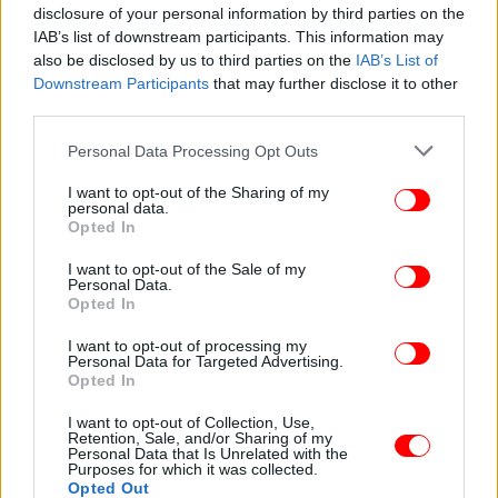
disclosure of your personal information by third parties on the
στο τρίποντο, 91% στις βολές), 1,9 ριμπάουντ, 5,1
IAB’s list of downstream participants. This information may
ασίστ και 12,6 μονάδες στο σύστημα αξιολόγησης
also be disclosed by us to third parties on the
IAB’s List of
ανά 21:19 σε 38 αγώνες στη EuroLeague.
Downstream Participants
that may further disclose it to other
third parties.
Please note that this website/app uses one or more Google
Η ενημέρωση της ΚΑΕ Παναθηναϊκός για το
Personal Data Processing Opt Outs
services and may gather and store information including but
χειρουργείο του Κώστα Σλούκα
not limited to your visit or usage behaviour. You may click to
I want to opt-out of the Sharing of my
personal data.
grant or deny consent to Google and its third-party tags to
Opted In
«Ο Κώστας Σλούκας υποβλήθηκε το πρωί της Τρίτης
use your data for below specified purposes in below Google
(28/4), στο νοσοκομείο «ΥΓΕΙΑ», σε επιτυχημένη
consent section.
I want to opt-out of the Sale of my
Personal Data.
αρθροσκόπηση στο αριστερό γόνατο, λόγω ρήξης
Opted In
έξω μηνίσκου, από τον επικεφαλής του ιατρικού
επιτελείου της ΚΑΕ Παναθηναϊκός AKTOR, Ιωάννη
I want to opt-out of processing my
Personal Data for Targeted Advertising.
Τριανταφυλλόπουλο με την αρωγή του επικεφαλής
Opted In
του ιατρικού επιτελείου της ΠΑΕ Παναθηναϊκός,
Διονύση Χίσσα. Ευχόμαστε ταχεία ανάρρωση στον
I want to opt-out of Collection, Use,
Retention, Sale, and/or Sharing of my
αρχηγό μας».
Personal Data that Is Unrelated with the
Purposes for which it was collected.
Opted Out