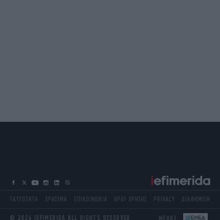
ΤΑΥΤΟΤΗΤΑ
ΧΡΗΣΙΜΑ
ΕΠΙΚΟΙΝΩΝΙΑ
ΟΡΟΙ ΧΡΗΣΗΣ
PRIVACY
ΔΙΑΦΗΜΙΣΗ
© 2026 IEFIMERIDA ALL RIGHTS RESERVED
ΜΕΛΟΣ