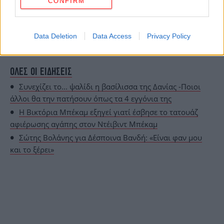
CONFIRM
Data Deletion
Data Access
Privacy Policy
ΟΛΕΣ ΟΙ ΕΙΔΗΣΕΙΣ
Συνεχίζει το... ψαλίδι η βασίλισσα της Δανίας -Ποιοι
άλλοι θα την πατήσουν όπως τα 4 εγγόνια της
Η Βικτόρια Μπέκαμ εξηγεί γιατί έσβησε το τατουάζ
αφιέρωσης αγάπης στον Ντέιβιντ Μπέκαμ
Σώτης Βολάνης για Δέσποινα Βανδή: «Είναι φαν μου
και το ξέρει»