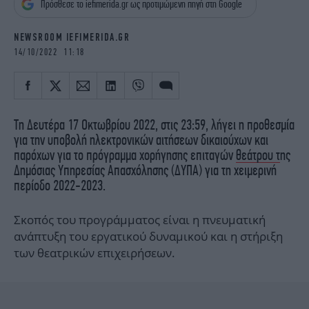
Πρόσθεσε το iefimerida.gr ως προτιμώμενη πηγή στη Google
iBOOKS
ΖΩΔΙΑ
OSCARS
THE OCEAN
NEWSROOM IEFIMERIDA.GR
MEDIA
ELAMEFORA
14/10/2022 11:18
NEWSLETTER
Τη Δευτέρα 17 Οκτωβρίου 2022, στις 23:59, λήγει η προθεσμία
για την υποβολή ηλεκτρονικών αιτήσεων δικαιούχων και
παρόχων για το πρόγραμμα χορήγησης επιταγών
θεάτρου τ
ης
Δημόσιας Υπηρεσίας Απασχόλησης (ΔΥΠΑ) για τη χειμερινή
περίοδο 2022-2023.
Σκοπός του προγράμματος είναι η πνευματική
ανάπτυξη του εργατικού δυναμικού και η στήριξη
των θεατρικών επιχειρήσεων.