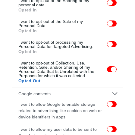
not limited to your visit or usage behaviour. You may click to
I want to opt-out of the Sharing of my
είναι: Αρχική/Εργασία και Ασφάλιση/Αποζημιώσεις
personal data.
grant or deny consent to Google and its third-party tags to
και Παροχές/Πάροχοι επιταγών θεάματος.
Opted In
use your data for below specified purposes in below Google
consent section.
I want to opt-out of the Sale of my
Οι πάροχοι συμμετέχουν στο πρόγραμμα,
Personal Data.
Opted In
προσφέροντας συγκεκριμένο αριθμό θέσεων
πλατείας για την παρακολούθηση των
I want to opt-out of processing my
Personal Data for Targeted Advertising.
παραστάσεων που θα ανέβουν στα θέατρά τους
Opted In
κατά τη χειμερινή περίοδο 2022-2023.
Σημειώνεται, ότι οι πάροχοι που θέλουν να κάνουν
I want to opt-out of Collection, Use,
Retention, Sale, and/or Sharing of my
αίτηση για πολλά θέατρα πρέπει να έχουν κωδικούς
Personal Data that Is Unrelated with the
ΔΥΠΑ. Τα δικαιολογητικά συμμετοχής
Purposes for which it was collected.
Opted Out
επισυνάπτονται στις ηλεκτρονικές αιτήσεις. Για
περισσότερες πληροφορίες, οι ενδιαφερόμενοι
Google consents
μπορούν να επισκεφθούν την
ηλεκτρονική
I want to allow Google to enable storage
διεύθυνση ΕΔΩ
related to advertising like cookies on web or
device identifiers in apps.
I want to allow my user data to be sent to