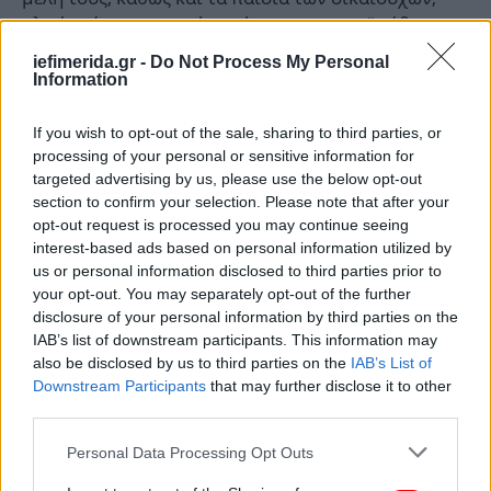
ηλικίας άνω των τριών ετών, με την προϋπόθεση
ότι είναι έμμεσα ασφαλισμένα μέλη των ιδίων ή του
iefimerida.gr -
Do Not Process My Personal
άλλου γονέα. Όπως αναφέρεται σε ανακοίνωση της
Information
ΔΥΠΑ, το σύστημα επιλογής βασίζεται στη
μοριοδότηση των δικαιούχων με βάση το εισόδημά
If you wish to opt-out of the sale, sharing to third parties, or
τους και τη σειρά προτεραιότητας υποβολής της
processing of your personal or sensitive information for
αίτησής τους.
targeted advertising by us, please use the below opt-out
section to confirm your selection. Please note that after your
opt-out request is processed you may continue seeing
Πάροχοι του προγράμματος είναι οι θεατρικές
interest-based ads based on personal information utilized by
επιχειρήσεις οποιασδήποτε νομικής μορφής, που
us or personal information disclosed to third parties prior to
λειτουργούν σύμφωνα με την κείμενη νομοθεσία.
your opt-out. You may separately opt-out of the further
Οι αιτήσεις των παρόχων υποβάλλονται
disclosure of your personal information by third parties on the
IAB’s list of downstream participants. This information may
αποκλειστικά ηλεκτρονικά, μέσω της Ενιαίας
also be disclosed by us to third parties on the
IAB’s List of
Ψηφιακής Πύλης του Ελληνικού Δημοσίου gov.gr,
Downstream Participants
that may further disclose it to other
στην ηλεκτρονική διεύθυνση:
third parties.
https://www.gov.gr/ipiresies/ergasia-kai-
asphalise/apozemioseis-kai-parokhes/parokhoi-
Please note that this website/app uses one or more Google
Personal Data Processing Opt Outs
services and may gather and store information including but
epitagon-theamatos. Συγκεκριμένα, η διαδρομή