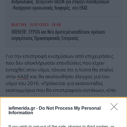
Ανδρουλάκης: Δέσμευση ΠΑΣΟΚ για στήριξη συνταξιούχων
-Κατάργηση προσωπικής διαφοράς, νέο ΕΚΑΣ
ΠΟΛΙΤΙΚΗ
15/07/2025 10:08
ΟΠΕΚΕΠΕ: ΣΥΡΙΖΑ και Νέα Αριστερά καταθέτουν πρόταση
συγκρότησης Προκαταρκτικής Επιτροπής
Για την επιστροφή ενισχύσεων από επιχειρήσεις
που δεν ολοκλήρωσαν επενδύσεις που είχαν
ενταχθεί στον νόμο, τόνισε ότι η λίστα θα σταλεί
στην
ΑΑΔΕ
και θα ακολουθήσει έλεγχος για τον
νόμο του 2016. «Πρόκειται για εκατοντάδες
εκατομμύρια που θα επιστραφούν εντόκως», είπε.
iefimerida.gr -
Do Not Process My Personal
Information
If you wish to opt-out of the sale, sharing to third parties, or