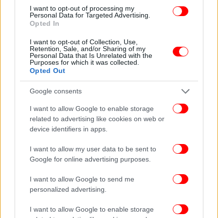
I want to opt-out of processing my
Personal Data for Targeted Advertising.
Opted In
I want to opt-out of Collection, Use,
Retention, Sale, and/or Sharing of my
Personal Data that Is Unrelated with the
Purposes for which it was collected.
Opted Out
Google consents
Σε σχέση, εξάλλου, με το θέμα του
ΟΠΕΚΕΠΕ,
είπε
I want to allow Google to enable storage
ότι «ευθύνη πολιτικού χαρακτήρα υπάρχει χωρίς
related to advertising like cookies on web or
δεύτερη κουβέντα για όλους όσοι πέρασαν από ένα
device identifiers in apps.
υπουργείο όπου επί δέκα και πλέον χρόνια δεν
γίνονταν καλά πράγματα. Όσοι πήραν παραπάνω
I want to allow my user data to be sent to
χρήματα πρέπει να τα επιστρέψουν εντόκως. Και αν
Google for online advertising purposes.
στην εξεταστική επιτροπή προκύψει θέμα ποινικών
I want to allow Google to send me
ευθυνών, η επιτροπή θα πάρει τις αποφάσεις της».
personalized advertising.
ΟΛΕΣ ΟΙ ΕΙΔΗΣΕΙΣ
I want to allow Google to enable storage