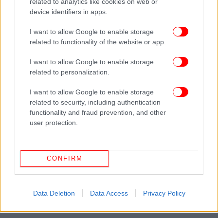
related to analytics like cookies on web or
Καιρός: Φυσικό κλιματιστικό κρατά τη ζέστη μακριά
device identifiers in apps.
-Βίαιες καταιγίδες σε 5 περιοχές βλέπει ο Μαρουσάκης
Σοκαριστικό βίντεο: Η στιγμή που ΙΧ εκσφενδονίζει
I want to allow Google to enable storage
related to functionality of the website or app.
9χρονο και ηλικιωμένους στο Ίλιον
Πέτρος Φιλιππίδης: Ποινή φυλάκισης τριών ετών με
I want to allow Google to enable storage
αναστολή -Εφυγε ελεύθερος από το δικαστήριο
related to personalization.
I want to allow Google to enable storage
Ακολουθήστε το
στο Google News
και μάθετε
related to security, including authentication
πρώτοι όλες τις ειδήσεις
functionality and fraud prevention, and other
user protection.
Δείτε όλες τις τελευταίες
Ειδήσεις
από την Ελλάδα και τον Κόσμο,
στο
CONFIRM
ΔΙΑΒΑΣΤΕ ΠΕΡΙΣΣΟΤΕΡΑ
ΤΆΚΗΣ ΘΕΟΔΩΡΙΚΆΚΟΣ
ΑΔΕΙΟΔΌΤΗΣΗ
ΕΠΙΧΕΊΡΗΣΗ
ΑΝΑΠΤΥΞΙΑΚΌΣ ΝΌΜΟΣ
Data Deletion
Data Access
Privacy Policy