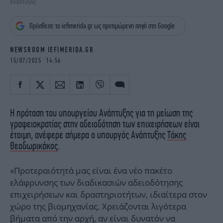
Ανάπτυξης
iBOOKS
ΖΩΔΙΑ
OSCARS
THE OCEAN
Πρόσθεσε το iefimerida.gr ως προτιμώμενη πηγή στη Google
MEDIA
ELAMEFORA
NEWSROOM IEFIMERIDA.GR
NEWSLETTER
15/07/2025 14:56
Η πρόταση του υπουργείου Ανάπτυξης για τη μείωση της
γραφειοκρατίας στην αδειοδότηση των επιχειρήσεων είναι
έτοιμη, ανέφερε σήμερα ο υπουργός Ανάπτυξης
Τάκης
Θεοδωρικάκος
.
«Προτεραιότητά μας είναι ένα νέο πακέτο
ελάφρυνσης των διαδικασιών αδειοδότησης
επιχειρήσεων και δραστηριοτήτων, ιδιαίτερα στον
χώρο της βιομηχανίας. Χρειάζονται λιγότερα
βήματα από την αρχή, αν είναι δυνατόν να