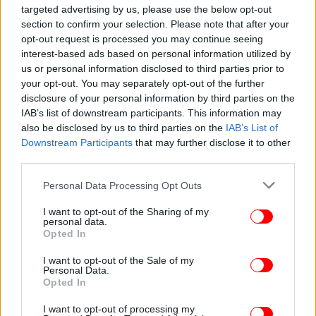
targeted advertising by us, please use the below opt-out
section to confirm your selection. Please note that after your
opt-out request is processed you may continue seeing
interest-based ads based on personal information utilized by
ΟΙΚΟΝΟΜΙΑ
06/02/2026 21:50
us or personal information disclosed to third parties prior to
Ενίσχυση 290 εκατ. ευρώ μέσω του
your opt-out. You may separately opt-out of the further
Αναπτυξιακού Νόμου για «Μεταποίηση» και
disclosure of your personal information by third parties on the
«Ειδικές Περιοχές Ενίσχυσης»
IAB’s list of downstream participants. This information may
also be disclosed by us to third parties on the
IAB’s List of
Downstream Participants
that may further disclose it to other
third parties.
Please note that this website/app uses one or more Google
Personal Data Processing Opt Outs
services and may gather and store information including but
not limited to your visit or usage behaviour. You may click to
I want to opt-out of the Sharing of my
personal data.
grant or deny consent to Google and its third-party tags to
Opted In
use your data for below specified purposes in below Google
consent section.
I want to opt-out of the Sale of my
Personal Data.
Opted In
I want to opt-out of processing my