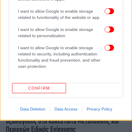
του νέου παραγωγικού προτύπου»
I want to allow Google to enable storage
related to functionality of the website or app.
I want to allow Google to enable storage
related to personalization.
I want to allow Google to enable storage
related to security, including authentication
functionality and fraud prevention, and other
user protection.
CONFIRM
ΟΙΚΟΝΟΜΙΑ
05/01/2026 15:39
Αναπτυξιακός Νόμος: Αναρτήθηκαν οι
Data Deletion
Data Access
Privacy Policy
προσωρινοί πίνακες αποτελεσμάτων
αξιολόγησης στα καθεστώτα Μεταποίησης και
Περιοχών Ειδικής Ενίσχυσης