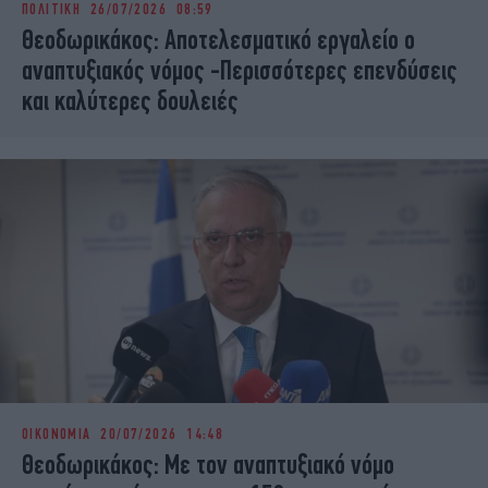
ΠΟΛΙΤΙΚΗ
26/07/2026 08:59
iBOOKS
ΖΩΔΙΑ
Θεοδωρικάκος: Αποτελεσματικό εργαλείο ο
OSCARS
THE OCEAN
αναπτυξιακός νόμος -Περισσότερες επενδύσεις
MEDIA
ELAMEFORA
και καλύτερες δουλειές
NEWSLETTER
ΟΙΚΟΝΟΜΙΑ
20/07/2026 14:48
Θεοδωρικάκος: Με τον αναπτυξιακό νόμο