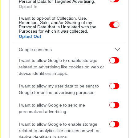
Personal Data for Targeted Advertising.
Opted In
ΕΛΛΑΔΑ
06/02/2026 10:22
Θεοδωρικάκος: 290 εκατ. ευρώ σε 112
I want to opt-out of Collection, Use,
επενδύσεις του νέου Αναπτυξιακού Νόμου, πάνω
Retention, Sale, and/or Sharing of my
Personal Data that Is Unrelated with the
από 1.500 νέες θέσεις εργασίας
Purposes for which it was collected.
Opted Out
Google consents
I want to allow Google to enable storage
related to advertising like cookies on web or
device identifiers in apps.
I want to allow my user data to be sent to
Google for online advertising purposes.
I want to allow Google to send me
personalized advertising.
I want to allow Google to enable storage
ΠΟΛΙΤΙΚΗ
25/01/2026 12:25
related to analytics like cookies on web or
Θεοδωρικάκος: «Η Βόρεια Ελλάδα στο επίκεντρο
device identifiers in apps.