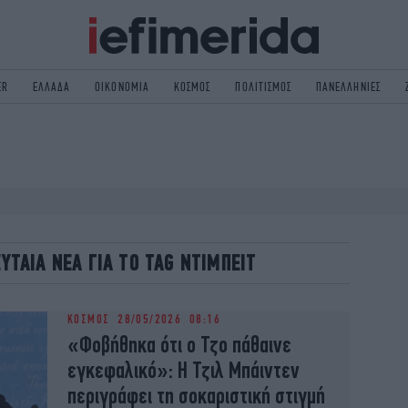
ER
ΕΛΛΑΔΑ
ΟΙΚΟΝΟΜΙΑ
ΚΟΣΜΟΣ
ΠΟΛΙΤΙΣΜΟΣ
ΠΑΝΕΛΛΗΝΙΕΣ
ΟΛΙΤΙΚΗ
NON PAPER
ΟΣΜΟΣ
ΠΟΛΙΤΙΣΜΟΣ
ΠΟΡ
ΓΥΝΑΙΚΑ
TORIES
ΕΚΛΟΓΕΣ
ΓΕΙΑ
DESIGN
ΕΥΤΑΙΑ ΝΕΑ ΓΙΑ ΤΟ TAG ΝΤΙΜΠΕΙΤ
REEN
PODCAST
GASTRONOMIE
iBOOKS
ΚΟΣΜΟΣ
28/05/2026 08:16
HE OCEAN
MEDIA
«Φοβήθηκα ότι ο Τζο πάθαινε
εγκεφαλικό»: Η Τζιλ Μπάιντεν
περιγράφει τη σοκαριστική στιγμή