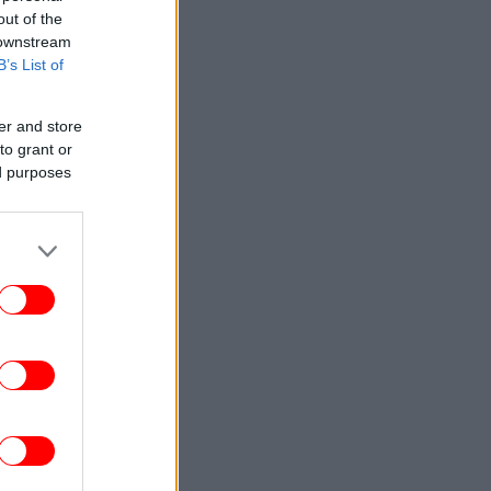
out of the
 downstream
B’s List of
er and store
to grant or
ed purposes