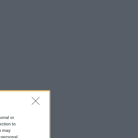
sonal or
ection to
ou may
 personal