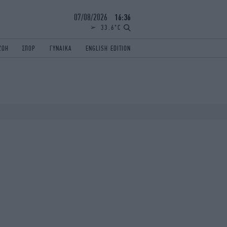
07/08/2026
16:36
33.6°C
ΖΩΗ
ΣΠΟΡ
ΓΥΝΑΙΚΑ
ENGLISH EDITION
ΕΛΛΑΔΑ
ΠΑΝΕΛΛΗΝΙΕΣ
ENGLISH EDITION
TRAVEL
ΟΛΥΜΠΙΑΚΟΙ ΑΓΩΝΕΣ
iAUTOKINITO
ΖΩΔΙΑ
ELAMEFORA