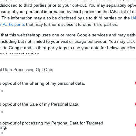
disclosed to third parties prior to your opt-out. You may separately opt-
losure of your personal information by third parties on the IAB’s list of
. This information may also be disclosed by us to third parties on the
IA
ΚΟΣΜΟΣ
10/02/2025 07:36
Participants
that may further disclose it to other third parties.
Γερμανία: Κόντρα Σολτς - Μερτς
 that this website/app uses one or more Google services and may gath
για μεταναστευτικό και οικονομία
including but not limited to your visit or usage behaviour. You may click 
- Χωρίς ξεκάθαρο νικητή το
 to Google and its third-party tags to use your data for below specifi
ντιμπέιτ
ogle consent section.
l Data Processing Opt Outs
o opt-out of the Sharing of my personal data.
ΠΟΛΙΤΙΚΗ
22/11/2024 16:52
In
Ομάδα Αλήθειας: «Το βίντεο που
δεν μας ζήτησε κανείς» -Όλες οι
o opt-out of the Sale of my Personal Data.
επικές στιγμές του debate ΣΥΡΙΖΑ
In
to opt-out of processing my Personal Data for Targeted
ing.
In
ΠΟΛΙΤΙΚΗ
21/11/2024 13:18