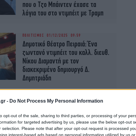
που ο Τζο Μπάιντεν έχασε τα
λόγια του στο ντιμπέιτ με Τραμπ
ΠΟΛΙΤΙΣΜΟΣ
01/12/2025 09:59
Δημοτικό Θέατρο Πειραιά: Ένα
ζωντανό ντιμπέιτ του καλλ. διευθ.
Νίκου Διαμαντή με τον
διακεκριμένο δημιουργό Δ.
Δημητριάδη
ΚΟΣΜΟΣ
17/02/2025 18:00
.gr -
Do Not Process My Personal Information
Εκλογές στη Γερμανία: Καυτή
αντιπαράθεση στο τηλεοπτικό
to opt-out of the sale, sharing to third parties, or processing of your per
formation for targeted advertising by us, please use the below opt-out s
ντιμπέιτ των υποψηφίων -Στο
r selection. Please note that after your opt-out request is processed y
στόχαστρο η Βάιντελ της AfD
eing interest-based ads based on personal information utilized by us or