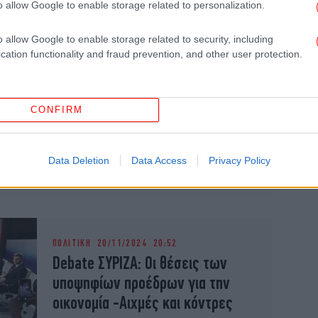
o allow Google to enable storage related to personalization.
Κασσελάκη και οι προτάσεις
o allow Google to enable storage related to security, including
cation functionality and fraud prevention, and other user protection.
ΠΟΛΙΤΙΚΗ
20/11/2024 21:42
Τα «μαργαριτάρια» του Απ.
Γκλέτσου στο debate: Οι
CONFIRM
ανεμογεννήτριες δεν έχουν
μπαταρίες, ρεύμα παράγουν τα
Data Deletion
Data Access
Privacy Policy
τζάμια
ΠΟΛΙΤΙΚΗ
20/11/2024 20:52
Debate ΣΥΡΙΖΑ: Οι θέσεις των
υποψηφίων προέδρων για την
οικονομία -Αιχμές και κόντρες