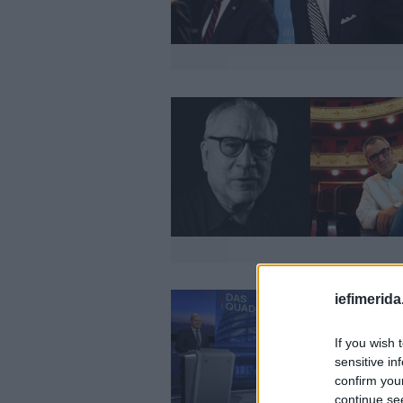
iefimerida
If you wish 
sensitive in
confirm you
continue se