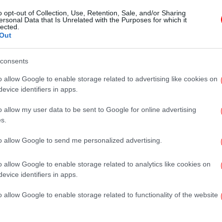
Γκλέτσος: Πώς δικαιολόγησε την
o opt-out of Collection, Use, Retention, Sale, and/or Sharing
ersonal Data that Is Unrelated with the Purposes for which it
ατάκα για τις ανεμογεννήτριες
lected.
-«Έκανα γκάφα γιατί με άγχωσε ο
Out
χρόνος»
consents
o allow Google to enable storage related to advertising like cookies on
ΠΟΛΙΤΙΚΗ
20/11/2024 22:37
evice identifiers in apps.
ΣΥΡΙΖΑ: Απόλυτα επιτυχημένο το
o allow my user data to be sent to Google for online advertising
debate -Η εκλογή του επόμενου
s.
προέδρου διέπεται από τις αρχές
to allow Google to send me personalized advertising.
της δημοκρατίας
o allow Google to enable storage related to analytics like cookies on
evice identifiers in apps.
ΠΟΛΙΤΙΚΗ
20/11/2024 22:11
Debate ΣΥΡΙΖΑ: Οι κόντρες των
o allow Google to enable storage related to functionality of the website
υποψήφιων προέδρων, τα
«μαργαριτάρια», τα καρφιά κατά