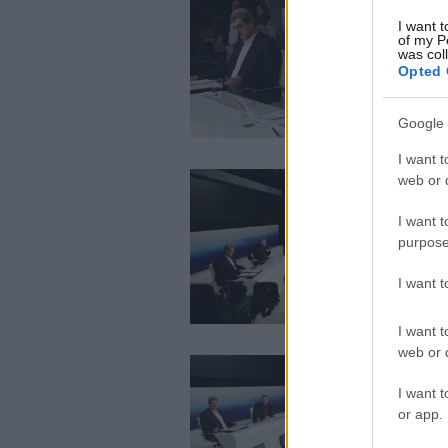
I want t
of my P
was col
Opted 
Google 
I want t
web or d
I want t
purpose
I want 
I want t
web or d
I want t
or app.