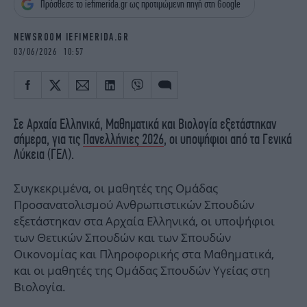
Πρόσθεσε το iefimerida.gr ως προτιμώμενη πηγή στη Google
iBOOKS
ΖΩΔΙΑ
OSCARS
THE OCEAN
NEWSROOM IEFIMERIDA.GR
MEDIA
ELAMEFORA
03/06/2026 10:57
NEWSLETTER
Σε Αρχαία Ελληνικά, Μαθηματικά και Βιολογία εξετάστηκαν
σήμερα, για τις
Πανελλήνιες 2026
, οι υποψήφιοι από τα Γενικά
Λύκεια (ΓΕΛ).
Συγκεκριμένα, οι μαθητές της Ομάδας
Προσανατολισμού Ανθρωπιστικών Σπουδών
εξετάστηκαν στα Αρχαία Ελληνικά, οι υποψήφιοι
των Θετικών Σπουδών και των Σπουδών
Οικονομίας και Πληροφορικής στα Μαθηματικά,
και οι μαθητές της Ομάδας Σπουδών Υγείας στη
Βιολογία.