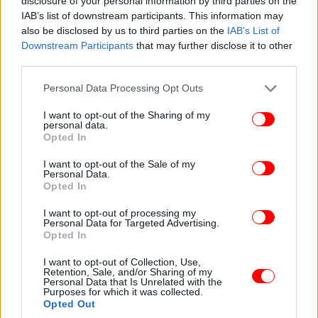
disclosure of your personal information by third parties on the
IAB’s list of downstream participants. This information may
also be disclosed by us to third parties on the
IAB’s List of
Downstream Participants
that may further disclose it to other
third parties.
Please note that this website/app uses one or more Google
Personal Data Processing Opt Outs
services and may gather and store information including but
not limited to your visit or usage behaviour. You may click to
I want to opt-out of the Sharing of my
personal data.
grant or deny consent to Google and its third-party tags to
Opted In
use your data for below specified purposes in below Google
consent section.
I want to opt-out of the Sale of my
Personal Data.
Opted In
I want to opt-out of processing my
Personal Data for Targeted Advertising.
Opted In
I want to opt-out of Collection, Use,
Retention, Sale, and/or Sharing of my
Personal Data that Is Unrelated with the
Purposes for which it was collected.
Opted Out