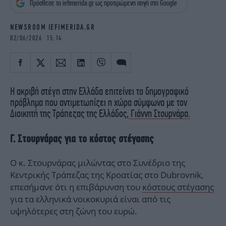
Πρόσθεσε το iefimerida.gr ως προτιμώμενη πηγή στη Google
iBOOKS
ΖΩΔΙΑ
OSCARS
THE OCEAN
NEWSROOM IEFIMERIDA.GR
MEDIA
ELAMEFORA
02/06/2026 15:14
NEWSLETTER
H ακριβή στέγη στην Ελλάδα επιτείνει το δημογραφικό
πρόβλημα που αντιμετωπίζει η χώρα σύμφωνα με τον
Διοικητή της Τράπεζας της Ελλάδος,
Γιάννη Στουρνάρα.
Γ. Στουρνάρας για το κόστος στέγασης
Ο κ. Στουρνάρας μιλώντας στο Συνέδριο της
Κεντρικής Τράπεζας της Κροατίας στο Dubrovnik,
επεσήμανε ότι η επιβάρυνση του
κόστους στέγασης
για τα ελληνικά νοικοκυριά είναι από τις
υψηλότερες στη ζώνη του ευρώ.