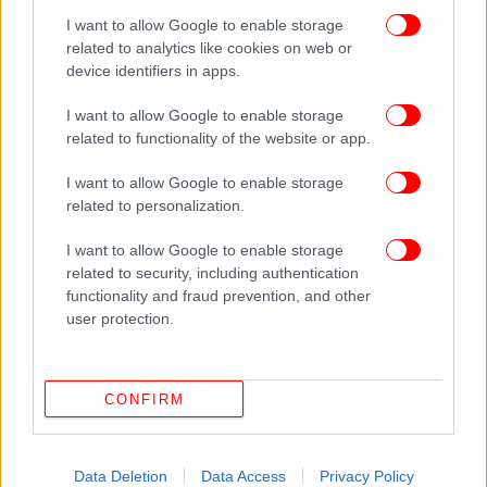
Τα μηνύματα των δημοσκοπήσεων: Σταθερά πρώτη η
I want to allow Google to enable storage
ΝΔ -Προβάδισμα Τσίπρα για τη δεύτερη θέση,
related to analytics like cookies on web or
σκαμπανεβάσματα για ΠΑΣΟΚ
device identifiers in apps.
Μέση Ανατολή: Εύθραυστη η κατάσταση παρά τις
I want to allow Google to enable storage
δηλώσεις Τραμπ για παύση επιθέσεων στον Λίβανο -Την
related to functionality of the website or app.
επόμενη εβδομάδα πιθανή συμφωνία ΗΠΑ-Ιράν
I want to allow Google to enable storage
related to personalization.
I want to allow Google to enable storage
related to security, including authentication
functionality and fraud prevention, and other
user protection.
CONFIRM
Data Deletion
Data Access
Privacy Policy