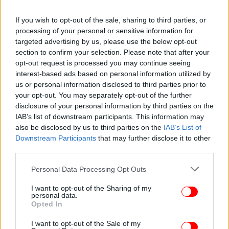
If you wish to opt-out of the sale, sharing to third parties, or
processing of your personal or sensitive information for
targeted advertising by us, please use the below opt-out
section to confirm your selection. Please note that after your
opt-out request is processed you may continue seeing
interest-based ads based on personal information utilized by
us or personal information disclosed to third parties prior to
your opt-out. You may separately opt-out of the further
disclosure of your personal information by third parties on the
IAB’s list of downstream participants. This information may
Προσέθεσε όμως ότι η ζήτηση παραμένει ισχυρή.
also be disclosed by us to third parties on the
IAB’s List of
Ενισχύεται όχι μόνο από εγχώριους παράγοντες —
Downstream Participants
that may further disclose it to other
όπως η σταδιακή άνοδος του διαθέσιμου
third parties.
εισοδήματος τα τελευταία χρόνια, η βελτίωση των
Please note that this website/app uses one or more Google
οικονομικών προσδοκιών και τα στοχευμένα μέτρα
Personal Data Processing Opt Outs
services and may gather and store information including but
στήριξης της κατοικίας της κυβέρνησης — αλλά και
not limited to your visit or usage behaviour. You may click to
I want to opt-out of the Sharing of my
από τις ξένες επενδύσεις, τις αυξημένες τουριστικές
personal data.
grant or deny consent to Google and its third-party tags to
ροές στα αστικά κέντρα και την αντίληψη ότι το
Opted In
use your data for below specified purposes in below Google
ακίνητο είναι ένα σχετικά ασφαλές περιουσιακό
consent section.
I want to opt-out of the Sale of my