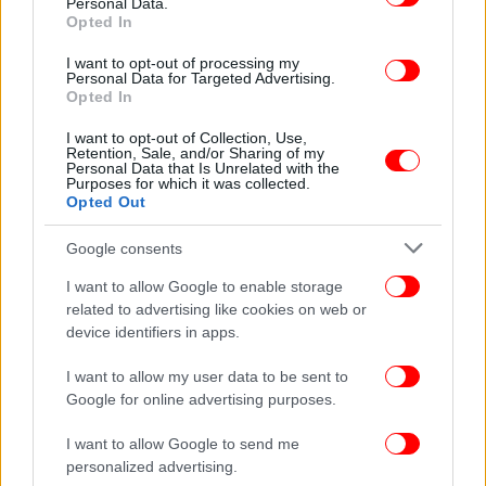
στοιχείο.
Personal Data.
Opted In
Ο κ. Στουρνάρας αναφέρθηκε στις πρωτοβουλίες
I want to opt-out of processing my
Personal Data for Targeted Advertising.
που έχει αναλάβει η Κυβέρνηση για την άμβλυνση
Opted In
του στεγαστικού προβλήματος όπως τα
επιδοτούμενα στεγαστικά δάνεια και η ενίσχυση
I want to opt-out of Collection, Use,
Retention, Sale, and/or Sharing of my
της κοινωνικής στέγης, ωστόσο όπως είπε «οι
Personal Data that Is Unrelated with the
Purposes for which it was collected.
πολιτικές αυτές χρειάζονται χρόνο για να
Opted Out
αποδώσουν και οι πιέσεις στην προσιτότητα της
στέγασης είναι πιθανό να συνεχιστούν
Google consents
βραχυπρόθεσμα.».
I want to allow Google to enable storage
related to advertising like cookies on web or
ΑΠΕ-ΜΠΕ
device identifiers in apps.
I want to allow my user data to be sent to
ΟΛΕΣ ΟΙ ΕΙΔΗΣΕΙΣ
Google for online advertising purposes.
Γυναικοκτονία στην Καλαμάτα: Τοξικολογικές στα
παιδιά, εξετάζεται αν τα είχε «ναρκώσει» ο πατέρας για να
I want to allow Google to send me
personalized advertising.
μην ακούνε -Βρέθηκαν ηρεμιστικά στο σπίτι