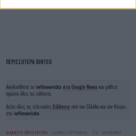
ΠΕΡΙΣΣΟΤΕΡΑ ΒΙΝΤΕΟ
Ακολουθήστε το
στο Google News
και μάθετε
πρώτοι όλες τις ειδήσεις
Δείτε όλες τις τελευταίες
Ειδήσεις
από την Ελλάδα και τον Κόσμο,
στο
ΔΙΑΒΑΣΤΕ ΠΕΡΙΣΣΟΤΕΡΑ
ΓΙΆΝΝΗΣ ΣΤΟΥΡΝΆΡΑΣ
ΤΤΕ
ΟΙΚΟΝΟΜΊΑ