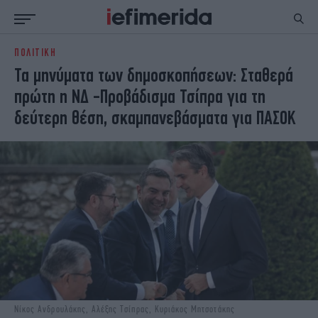
ΠΟΛΙΤΙΚΗ
ΕΙΔΗΣΕΙΣ
ΠΟΛΙΤΙΚΗ
Τα μηνύματα των δημοσκοπήσεων: Σταθερά
NON PAPER
ΕΛΛΑΔΑ
πρώτη η ΝΔ -Προβάδισμα Τσίπρα για τη
ΟΙΚΟΝΟΜΙΑ
ΚΟΣΜΟΣ
δεύτερη θέση, σκαμπανεβάσματα για ΠΑΣΟΚ
ΠΟΛΙΤΙΣΜΟΣ
ΠΑΝΕΛΛΗΝΙΕΣ
ΖΩΗ
ΣΠΟΡ
ΓΥΝΑΙΚΑ
ENGLISH EDITION
ΠΟΛΗ
STORIES
ΕΚΛΟΓΕΣ
TRAVEL
ΤΕΧΝΟΛΟΓΙΑ
ΥΓΕΙΑ
DESIGN
ΟΛΥΜΠΙΑΚΟΙ ΑΓΩΝΕΣ
EURO
GREEN
PODCAST
iAUTOKINITO
iOPINIONS
iGASTRONOMIE
Νίκος Ανδρουλάκης, Αλέξης Τσίπρας, Κυριάκος Μητσοτάκης