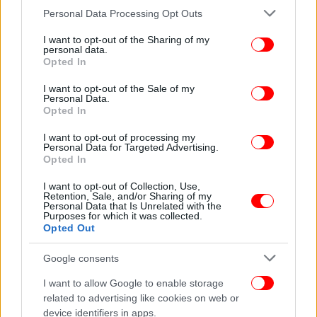
Please note that this website/app uses one or more Google
Personal Data Processing Opt Outs
services and may gather and store information including but
Το ΚΚΕ συγκεντρώνει 6,4% και η Ελληνική Λύση
not limited to your visit or usage behaviour. You may click to
I want to opt-out of the Sharing of my
personal data.
6,3%. Η Πλεύση Ελευθερίας εμφανίζεται στο 3,2%, η
grant or deny consent to Google and its third-party tags to
Opted In
use your data for below specified purposes in below Google
Φωνή Λογικής στο 2,7% και το ΜέΡΑ25 στο 2,6%. Η
consent section.
Νίκη καταγράφει 1,7%, οι «Δημοκράτες» του
I want to opt-out of the Sale of my
Personal Data.
Στέφανου Κασσελάκη 0,9%, ενώ το «Άλλο» φτάνει
Opted In
στο 1,6%.
I want to opt-out of processing my
Personal Data for Targeted Advertising.
Ιδιαίτερη βαρύτητα δίνεται στο ποσοστό των
Opted In
αναποφάσιστων, που ανέρχεται στο 17,3%, στοιχείο
I want to opt-out of Collection, Use,
το οποίο αφήνει ανοιχτή την τελική διαμόρφωση
Retention, Sale, and/or Sharing of my
Personal Data that Is Unrelated with the
του πολιτικού σκηνικού.
Purposes for which it was collected.
Opted Out
Παράλληλα, καταγράφονται πολύ χαμηλά ποσοστά
Google consents
για τον ΣΥΡΙΖΑ και τη Νέα Αριστερά, που
εμφανίζονται ουσιαστικά ενταγμένοι στην
I want to allow Google to enable storage
κατηγορία των «άλλων κομμάτων».
related to advertising like cookies on web or
device identifiers in apps.