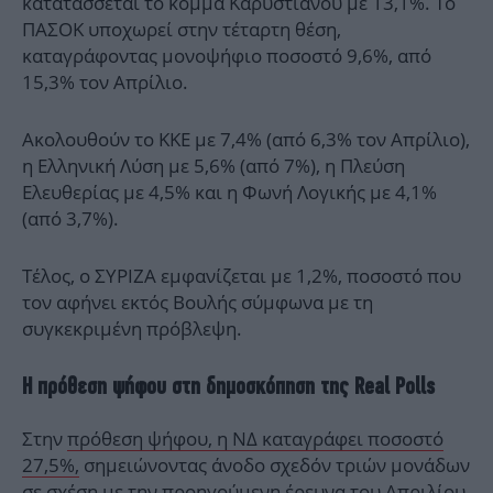
κατατάσσεται το κόμμα Καρυστιανού με 13,1%. Το
ΠΑΣΟΚ υποχωρεί στην τέταρτη θέση,
καταγράφοντας μονοψήφιο ποσοστό 9,6%, από
15,3% τον Απρίλιο.
Ακολουθούν το ΚΚΕ με 7,4% (από 6,3% τον Απρίλιο),
η Ελληνική Λύση με 5,6% (από 7%), η Πλεύση
Ελευθερίας με 4,5% και η Φωνή Λογικής με 4,1%
(από 3,7%).
Τέλος, ο ΣΥΡΙΖΑ εμφανίζεται με 1,2%, ποσοστό που
τον αφήνει εκτός Βουλής σύμφωνα με τη
συγκεκριμένη πρόβλεψη.
Η πρόθεση ψήφου στη δημοσκόπηση της Real Polls
Στην
πρόθεση ψήφου, η ΝΔ καταγράφει ποσοστό
27,5%,
σημειώνοντας άνοδο σχεδόν τριών μονάδων
σε σχέση με την προηγούμενη έρευνα του Απριλίου