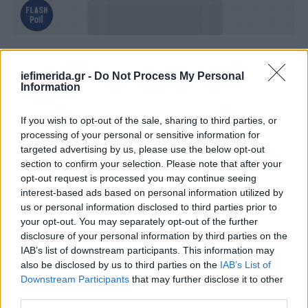
Ακολουθεί το ΠΑΣΟΚ στην τρίτη θέση με 10%, ενώ
iefimerida.gr -
Do Not Process My Personal
στην τέταρτη θέση καταγράφεται η «Ελπίδα για τη
Information
Δημοκρατία» της Μαρίας Καρυστιανού με 9,5%.
If you wish to opt-out of the sale, sharing to third parties, or
processing of your personal or sensitive information for
targeted advertising by us, please use the below opt-out
section to confirm your selection. Please note that after your
opt-out request is processed you may continue seeing
interest-based ads based on personal information utilized by
us or personal information disclosed to third parties prior to
your opt-out. You may separately opt-out of the further
disclosure of your personal information by third parties on the
IAB’s list of downstream participants. This information may
also be disclosed by us to third parties on the
IAB’s List of
Downstream Participants
that may further disclose it to other
third parties.