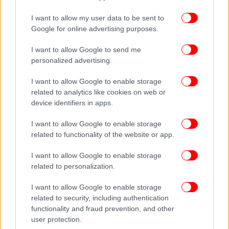
Real Polls: Στο 29,1% η ΝΔ, δεύτερος ο Τσίπρας, τρίτη
I want to allow my user data to be sent to
η Καρυστιανού
Google for online advertising purposes.
Σύμφωνα με τα αποτελέσματα της δημοσκόπησης
I want to allow Google to send me
personalized advertising.
της Real Polls, η Νέα Δημοκρατία καταγράφει 29,1%
στην πρόβλεψη εκλογικού αποτελέσματος για το
I want to allow Google to enable storage
protagon.gr, ποσοστό που είναι υψηλότερο από
related to analytics like cookies on web or
εκείνο των ευρωεκλογών (28,31%).
device identifiers in apps.
I want to allow Google to enable storage
related to functionality of the website or app.
I want to allow Google to enable storage
related to personalization.
I want to allow Google to enable storage
related to security, including authentication
functionality and fraud prevention, and other
user protection.