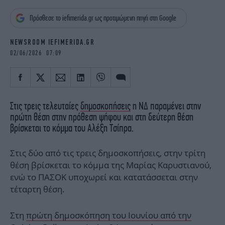
iBOOKS
ΖΩΔΙΑ
Πρόσθεσε το iefimerida.gr ως προτιμώμενη πηγή στη Google
OSCARS
THE OCEAN
MEDIA
ELAMEFORA
NEWSROOM IEFIMERIDA.GR
02/06/2026 07:09
NEWSLETTER
Στις τρεις τελευταίες
δημοσκοπήσεις
η ΝΔ παραμένει στην
πρώτη θέση στην πρόθεση ψήφου και στη δεύτερη θέση
βρίσκεται το κόμμα του Αλέξη Τσίπρα.
Στις δύο από τις τρεις δημοσκοπήσεις, στην τρίτη
θέση βρίσκεται το κόμμα της Μαρίας Καρυστιανού,
ενώ το ΠΑΣΟΚ υποχωρεί και κατατάσσεται στην
τέταρτη θέση.
Στη
πρώτη δημοσκόπηση του Ιουνίου από την