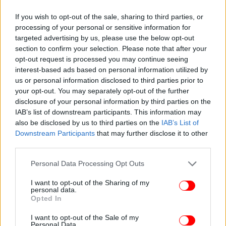
If you wish to opt-out of the sale, sharing to third parties, or
processing of your personal or sensitive information for
targeted advertising by us, please use the below opt-out
section to confirm your selection. Please note that after your
opt-out request is processed you may continue seeing
interest-based ads based on personal information utilized by
us or personal information disclosed to third parties prior to
your opt-out. You may separately opt-out of the further
disclosure of your personal information by third parties on the
IAB’s list of downstream participants. This information may
also be disclosed by us to third parties on the
IAB’s List of
Downstream Participants
that may further disclose it to other
third parties.
Please note that this website/app uses one or more Google
Personal Data Processing Opt Outs
ΑΠΕ-ΜΠΕ
services and may gather and store information including but
not limited to your visit or usage behaviour. You may click to
I want to opt-out of the Sharing of my
personal data.
grant or deny consent to Google and its third-party tags to
ΟΛΕΣ ΟΙ ΕΙΔΗΣΕΙΣ
Opted In
use your data for below specified purposes in below Google
Ζάκυνθος: Γιος και συνεργάτης δείχνουν τον πατέρα ως
consent section.
I want to opt-out of the Sale of my
δολοφόνο της συμβολαιογράφου -Πώς έστησαν την
Personal Data.