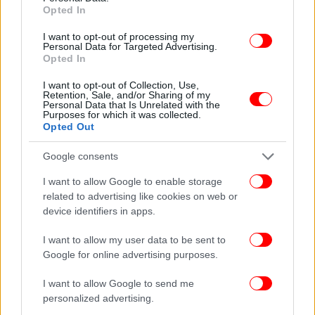
Opted In
ενέδρα
«Σαχάρα» η Κρήτη: 21 κιλά σκόνης ανά στρέμμα στο
I want to opt-out of processing my
Personal Data for Targeted Advertising.
Ηράκλειο -Απίστευτες εικόνες και βίντεο
Opted In
Σε θλίψη τα Τρίκαλα για τον Στέφανο που πνίγηκε λίγες
ημέρες πριν το γάμο του -Το βίντεο σοκ από τη μάχη στα
I want to opt-out of Collection, Use,
Retention, Sale, and/or Sharing of my
κύματα
Personal Data that Is Unrelated with the
Purposes for which it was collected.
Opted Out
Google consents
I want to allow Google to enable storage
related to advertising like cookies on web or
device identifiers in apps.
I want to allow my user data to be sent to
Google for online advertising purposes.
I want to allow Google to send me
personalized advertising.