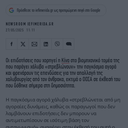
iBOOKS
ΖΩΔΙΑ
Πρόσθεσε το iefimerida.gr ως προτιμώμενη πηγή στη Google
OSCARS
THE OCEAN
MEDIA
ELAMEFORA
NEWSROOM IEFIMERIDA.GR
27/05/2025 11:11
NEWSLETTER
Οι επιδοτήσεις που χορηγεί η
Κίνα
στο βιομηχανικό τομέα της
που παράγει χάλυβα «στρεβλώνουν» την παγκόσμια αγορά
και φρενάρουν τις επενδύσεις για την απαλλαγή της
χαλυβουργίας από τον άνθρακα, εκτιμά ο ΟΟΣΑ σε έκθεσή του
που δόθηκε σήμερα στη δημοσιότητα.
Η παγκόσμια αγορά χάλυβα «στρεβλώνεται από μη
αγοραίες δυνάμεις, καθώς οι παραγωγοί που δεν
λαμβάνουν επιδοτήσεις δεν μπορουν να
αντιμετωπίσουν σε ισότιμη βάση τον
ανταγωνισμό», αναφέρει στην έκθεσή του αυτή ο