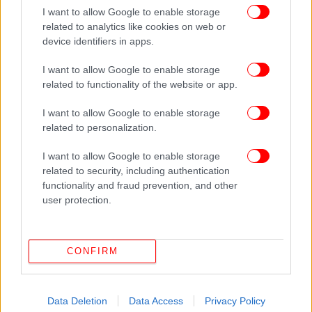
I want to allow Google to enable storage
related to analytics like cookies on web or
device identifiers in apps.
I want to allow Google to enable storage
related to functionality of the website or app.
I want to allow Google to enable storage
related to personalization.
ΠΕΡΙΣΣΟΤΕΡΑ ΒΙΝΤΕΟ
I want to allow Google to enable storage
related to security, including authentication
functionality and fraud prevention, and other
user protection.
Ακολουθήστε το
στο Google News
και μάθετε
πρώτοι όλες τις ειδήσεις
Δείτε όλες τις τελευταίες
Ειδήσεις
από την Ελλάδα και τον Κόσμο,
CONFIRM
στο
Data Deletion
Data Access
Privacy Policy