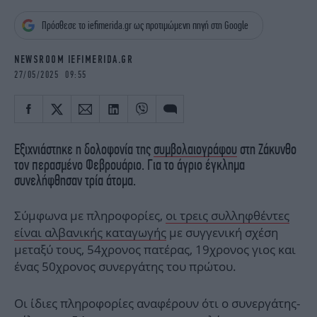
iBOOKS
ΖΩΔΙΑ
Πρόσθεσε το iefimerida.gr ως προτιμώμενη πηγή στη Google
OSCARS
THE OCEAN
MEDIA
ELAMEFORA
NEWSROOM IEFIMERIDA.GR
27/05/2025 09:55
NEWSLETTER
Εξιχνιάστηκε η δολοφονία της
συμβολαιογράφου
στη Ζάκυνθο
τον περασμένο Φεβρουάριο. Για το άγριο έγκλημα
συνελήφθησαν τρία άτομα.
Σύμφωνα με πληροφορίες,
οι τρεις συλληφθέντες
είναι αλβανικής καταγωγής
με συγγενική σχέση
μεταξύ τους, 54χρονος πατέρας, 19χρονος γιος και
ένας 50χρονος συνεργάτης του πρώτου.
Οι ίδιες πληροφορίες αναφέρουν ότι ο συνεργάτης-