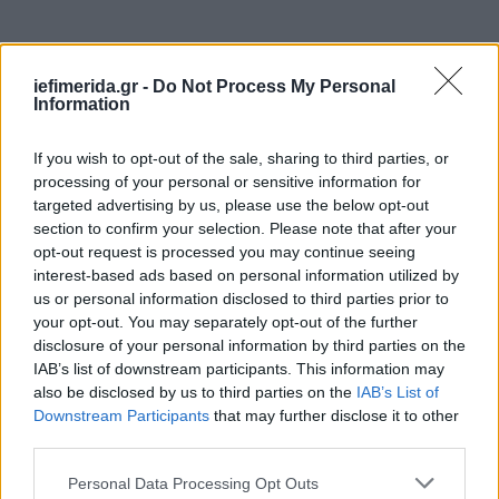
iefimerida.gr -
Do Not Process My Personal
Information
If you wish to opt-out of the sale, sharing to third parties, or
processing of your personal or sensitive information for
targeted advertising by us, please use the below opt-out
section to confirm your selection. Please note that after your
opt-out request is processed you may continue seeing
interest-based ads based on personal information utilized by
us or personal information disclosed to third parties prior to
your opt-out. You may separately opt-out of the further
disclosure of your personal information by third parties on the
IAB’s list of downstream participants. This information may
also be disclosed by us to third parties on the
IAB’s List of
Downstream Participants
that may further disclose it to other
third parties.
Please note that this website/app uses one or more Google
Personal Data Processing Opt Outs
Οι δύο δράστες φέρεται να έφυγαν από εκεί πεζή,