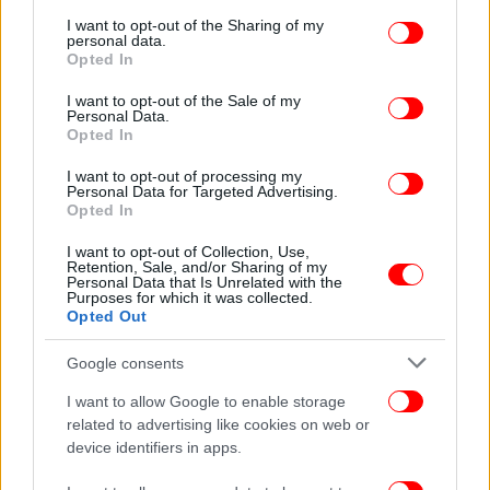
services and may gather and store information including but
περπάτησαν περισσότερο από μια ώρα και πήραν
not limited to your visit or usage behaviour. You may click to
I want to opt-out of the Sharing of my
personal data.
τηλέφωνο τον γιο, ο οποίος πήγε και τους πήρε.
grant or deny consent to Google and its third-party tags to
Opted In
use your data for below specified purposes in below Google
consent section.
Οι τρεις συλληφθέντες είχαν στήσει ενέδρα στην
I want to opt-out of the Sale of my
Personal Data.
άτυχη συμβολαιογράφο καθώς επέστρεφε από το
Opted In
γραφείο της.
I want to opt-out of processing my
Personal Data for Targeted Advertising.
Η ΕΛ.ΑΣ. εξιχνίασε το άγριο έγκλημα που είχε
Opted In
σοκάρει την τοπική κοινωνία, μέσα από βίντεο από
I want to opt-out of Collection, Use,
κάμερες ασφαλείας στην περιοχή.
Retention, Sale, and/or Sharing of my
Personal Data that Is Unrelated with the
Purposes for which it was collected.
Opted Out
Τις επόμενες ώρες αναμένεται να εκδοθούν και τα
εντάλματα σύλληψης από την εισαγγελέα
Google consents
Ζακύνθου, ώστε οι συλληφθέντες να οδηγηθούν στη
Δικαιοσύνη.
I want to allow Google to enable storage
related to advertising like cookies on web or
device identifiers in apps.