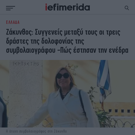
ΕΛΛΑΔΑ
ΕΙΔΗΣΕΙΣ
ΠΟΛΙΤΙΚΗ
Ζάκυνθος: Συγγενείς μεταξύ τους οι τρεις
NON PAPER
ΕΛΛΑΔΑ
δράστες της δολοφονίας της
ΟΙΚΟΝΟΜΙΑ
ΚΟΣΜΟΣ
συμβολαιογράφου -Πώς έστησαν την ενέδρα
ΠΟΛΙΤΙΣΜΟΣ
ΠΑΝΕΛΛΗΝΙΕΣ
ΖΩΗ
ΣΠΟΡ
ΓΥΝΑΙΚΑ
ENGLISH EDITION
ΠΟΛΗ
STORIES
ΕΚΛΟΓΕΣ
TRAVEL
ΤΕΧΝΟΛΟΓΙΑ
ΥΓΕΙΑ
DESIGN
ΟΛΥΜΠΙΑΚΟΙ ΑΓΩΝΕΣ
EURO
GREEN
PODCAST
iAUTOKINITO
iOPINIONS
iGASTRONOMIE
Η άτυχη συμβολαιογράφος στη Ζάκυνθο