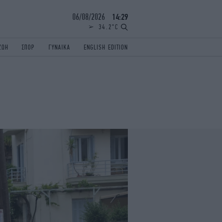
06/08/2026
14:29
34.2°C
ΖΩΗ
ΣΠΟΡ
ΓΥΝΑΙΚΑ
ENGLISH EDITION
ΕΛΛΑΔΑ
ΠΑΝΕΛΛΗΝΙΕΣ
ENGLISH EDITION
TRAVEL
ΟΛΥΜΠΙΑΚΟΙ ΑΓΩΝΕΣ
iAUTOKINITO
ΖΩΔΙΑ
ELAMEFORA