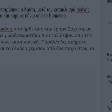
στο
ετατράπηκε η Κρήτη, μετά τον κατακλυσμό
σκόνης
α και κυρίως πάνω από το Ηράκλειο.
Η 
 σκόνη
που ήρθε από την έρημο Σαχάρα, με
με μικρά σωματίδια που ταξίδεψαν από την
 γίνει αποπνικτική. Παράλληλα, οχήματα,
 και τα δένδρα γέμισαν από ένα παχύ στρώμα
Η σ
δηλ
Λει
αε
Άν