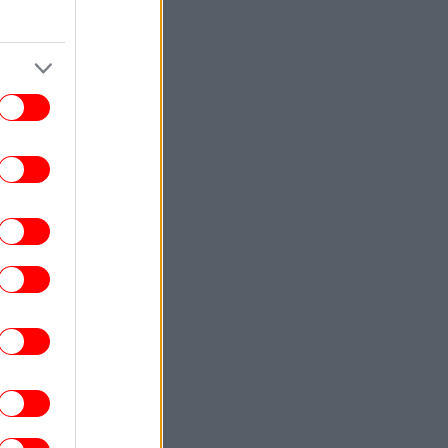
STORIES
16:42
«Xτύπα ξύλο, γιατί τη βάψαμε»: Οι
θημερινές εκφράσεις που λέμε σήμερα
και είναι 2.500 ετών -Οι κρυφές
ρχαιοελληνικές ρίζες των πιο κοινών
εκφράσεων
ΣΠΟΡ
16:41
 συγκινητική ανάρτηση του Παναγιώτη
ριογιάννη για Τζολάκη: «Από ένα παιδί
ε όνειρα, σε έναν τερματοφύλακα που
τίμησε την εστία του Ολυμπιακού»
ΣΠΟΡ
16:36
ο θηρίο που οδηγεί ο Μέσι και βγάζει
σκαλοπάτι για να μπεις μέσα
ΠΟΛΙΤΙΚΗ
16:34
Μαρία Γρατσία: Δεν υπάρχει κύμα
αποχωρήσεων από το Κίνημα –Πώς