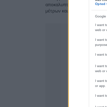
αποκαλυπτικό πείραμα: Σκούπ
Opted 
μέτρων και ζύγισε τη σκόνη 
Google 
I want t
web or d
I want t
purpose
I want 
I want t
web or d
I want t
or app.
I want t
I want t