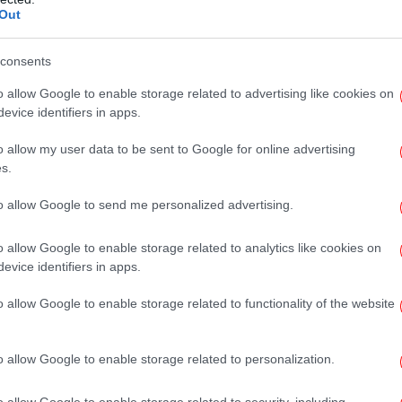
ισε μια μικρή επιφάνεια 12 τετραγωνικών
Out
που συγκεντρώθηκε.
consents
κα
o allow Google to enable storage related to advertising like cookies on
α
evice identifiers in apps.
o allow my user data to be sent to Google for online advertising
s.
Η
Αγ
to allow Google to send me personalized advertising.
μ
o allow Google to enable storage related to analytics like cookies on
evice identifiers in apps.
Τ
o allow Google to enable storage related to functionality of the website
o allow Google to enable storage related to personalization.
o allow Google to enable storage related to security, including