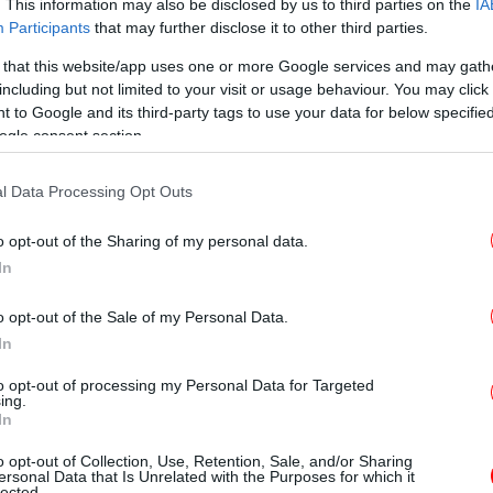
. This information may also be disclosed by us to third parties on the
IA
Participants
that may further disclose it to other third parties.
αχύ στρώμα αφρικανικής σκόνης δεν έχει
ιέργειες, αλλά λόγω του έντονου φαινομένου
 that this website/app uses one or more Google services and may gath
μοποίησαν αρκετό νερό για να πλύνουν τα
including but not limited to your visit or usage behaviour. You may click 
σ
 to Google and its third-party tags to use your data for below specifi
ματά τους, με τα αποθέματα στο φράγμα
ogle consent section.
αισθητά το τελευταίο διάστημα.
l Data Processing Opt Outs
μμα στο Ηράκλειο
o opt-out of the Sharing of my personal data.
In
α του διευθυντή του Ινστιτούτου
δας, κ. Καλούστ Παραγκαμιάν, ο οποίος,
Θ
o opt-out of the Sale of my Personal Data.
ωρ
ον χώρο έξω από το εργαστήριό του,
In
ακή 25 Μαΐου κατέπεσαν στο Ηράκλειο
to opt-out of processing my Personal Data for Targeted
στρέμμα!
ing.
In
δ
ντονο φαινόμενο μεταφοράς αφρικανικής
o opt-out of Collection, Use, Retention, Sale, and/or Sharing
ersonal Data that Is Unrelated with the Purposes for which it
ήτη, προχώρησε σε ένα απλό αλλά
lected.