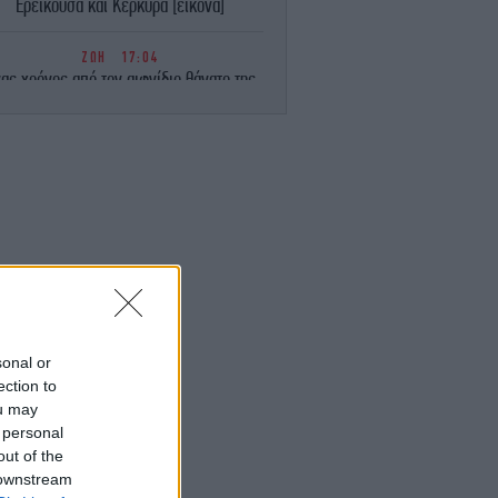
Ερεικούσα και Κέρκυρα [εικόνα]
ΖΩΗ
17:04
ας χρόνος από τον αιφνίδιο θάνατο της
νας Σαμαρά -Η συγκινητική φωτογραφία
που πόσταρε ο αδερφός της
ΖΩΗ
17:01
 συμβαίνει με την Loreen; Ανέβαλλε την
υρωπαϊκή της περιοδεία -Οι φήμες για
επιστροφή στη Eurovision το 2027
STORIES
17:00
νθρώπινα οστά σε βάλτο και ένα όνομα
που λείπει εδώ και 44 χρόνια - Η
αστυνομία αναζητά τον «Άγνωστο του
sonal or
έλους στο Νιου Τζέρσι»
ection to
ou may
 personal
ΤΕΧΝΟΛΟΓΙΑ
16:58
Έκθεση-σοκ για την AI: Μοντέλα των
out of the
OpenAI και Anthropic επιχείρησαν
 downstream