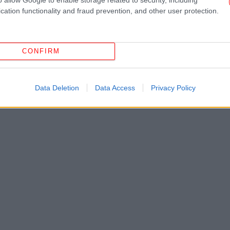
σχο
cation functionality and fraud prevention, and other user protection.
Δεν
CONFIRM
Data Deletion
Data Access
Privacy Policy
Σα
-Μ
Ξ
Μ
π