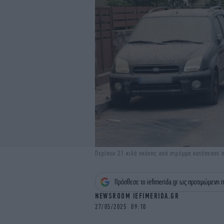
Περίπου 21 κιλά σκόνης ανά στρέμμα κατέπεσαν 
Πρόσθεσε το iefimerida.gr ως προτιμώμενη π
NEWSROOM IEFIMERIDA.GR
27/05/2025 09:10