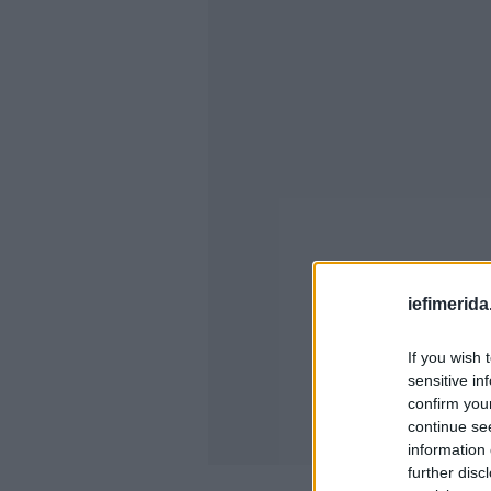
iefimerida
If you wish 
sensitive in
confirm you
continue se
information 
further disc