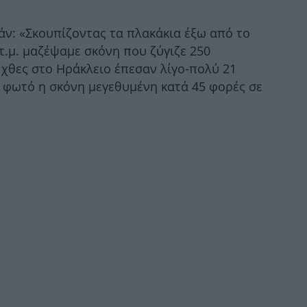
άν: «Σκουπίζοντας τα πλακάκια έξω από το
Η «
 τ.μ. μαζέψαμε σκόνη που ζύγιζε 250
 χθες στο Ηράκλειο έπεσαν λίγο-πολύ 21
η φωτό η σκόνη μεγεθυμένη κατά 45 φορές σε
Π
εθ
Ο
Έχ