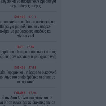
 ψυγείο και να παραμείνουν φρέσκα για
περισσότερες ημέρες
ΚΟΣΜΟΣ
17:14
πιο ασυνήθιστη ομάδα του ποδοσφαίρου:
Παίζει για μια πόλη που δεν υπάρχει
ακόμα, με μισθοφόρους οπαδούς και
γίνεται viral
ΣΠΟΡ
17:09
τιγμή που ο Νίστρουπ αποχωρεί από τις
ώσεις πριν ξεκινήσει η μετάφραση (vid)
ΚΟΣΜΟΣ
17:08
ψία: Πυρομαχικά μετέφερε το ουκρανικό
ροπλάνο στο οποίο βρέθηκε το drone με
τα εκρηκτικά
ΓΥΝΑΙΚΑ
17:04
Από την Ακτή Αμάλφι στα Επτάνησα -Η
να Βίσση συνεχίζει τις διακοπές της σε