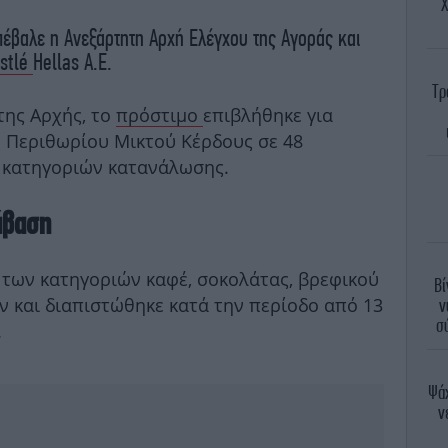
Χ
έβαλε η Ανεξάρτητη Αρχή Ελέγχου της Αγοράς και
stlé
Hellas Α.Ε.
Τρ
της Αρχής, το
πρόστιμο
επιβλήθηκε για
 Περιθωρίου Μικτού Κέρδους σε 48
 κατηγοριών κατανάλωσης.
άβαση
των κατηγοριών καφέ, σοκολάτας, βρεφικού
Βί
ν και διαπιστώθηκε κατά την περίοδο από 13
ν
σ
.
Ψάχ
ν