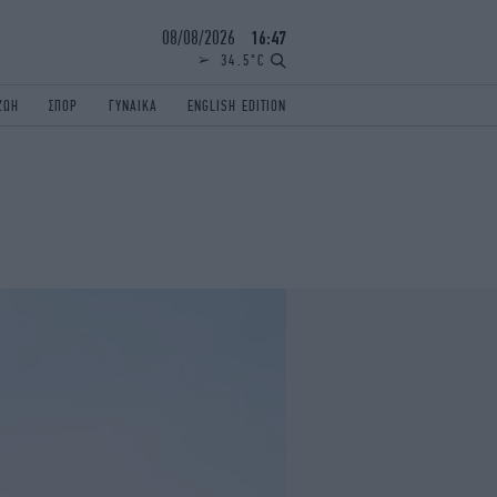
08/08/2026
16:47
34.5°C
ΖΩΗ
ΣΠΟΡ
ΓΥΝΑΙΚΑ
ENGLISH EDITION
ΕΛΛΑΔΑ
ΠΑΝΕΛΛΗΝΙΕΣ
ENGLISH EDITION
TRAVEL
ΟΛΥΜΠΙΑΚΟΙ ΑΓΩΝΕΣ
iAUTOKINITO
ΖΩΔΙΑ
ELAMEFORA