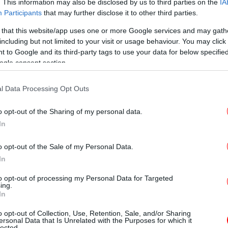
. This information may also be disclosed by us to third parties on the
IA
ου 2026.
Participants
that may further disclose it to other third parties.
 that this website/app uses one or more Google services and may gath
ει ότι η συγκεκριμένη απόφαση εντάσσεται
including but not limited to your visit or usage behaviour. You may click 
 των φακέλων ελέγχου που βρίσκονται σε
«Τ
 to Google and its third-party tags to use your data for below specifi
των υπόλοιπων υποθέσεων συνεχίζεται με
ogle consent section.
άσ
ηλα, αναμένεται η ολοκλήρωση νέων ελέγχων
l Data Processing Opt Outs
o opt-out of the Sharing of my personal data.
Ελ
In
o opt-out of the Sale of my Personal Data.
In
αντίο» στον Νίκο Ταγαρά -Μητσοτάκης:
to opt-out of processing my Personal Data for Targeted
φίλο» [εικόνες & βίντεο]
ing.
In
α και οι απαντήσεις σε Αρχαία, Μαθηματικά
ί
o opt-out of Collection, Use, Retention, Sale, and/or Sharing
ersonal Data that Is Unrelated with the Purposes for which it
ν επίθεση του Ιράν στο διεθνές αεροδρόμιο
Σ
lected.