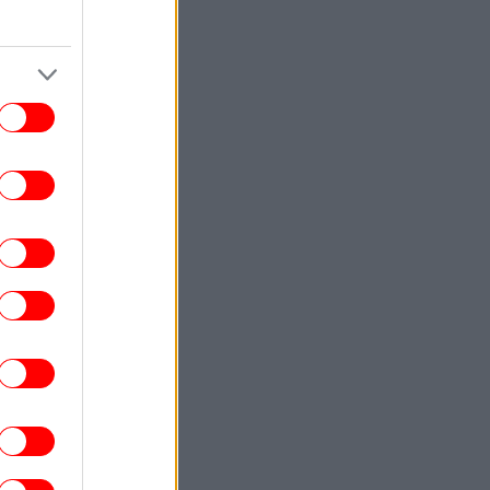
ευεξίας» αξίας 11 δισ. δολαρίων
STORIES
18:16
Οι ανθελληνικές ταραχές του Τορόντο:
εις μέρες βίας τον Αύγουστο του 1918 -
να ξεχασμένο κεφάλαιο της ελληνικής
διασποράς
TRAVEL
18:14
ο Beach.com επέλεξε τις 25 καλύτερες
ραλίες στον κόσμο -Ανάμεσά τους τρεις
ελληνικές, στο ίδιο νησί
ΠΟΛΗ
18:10
 skater που έγινε διεθνής σεφ -Ο John
κοτίδας, με μια θεϊκή παέγια, έκανε τη
Λίμνη Βουλιαγμένης νεανικό στέκι
ΠΟΛΙΤΙΚΗ
18:07
Φυλλορροεί το κόμμα Καρυστιανού:
Αποχωρεί ο επιχειρηματίας Νίκος