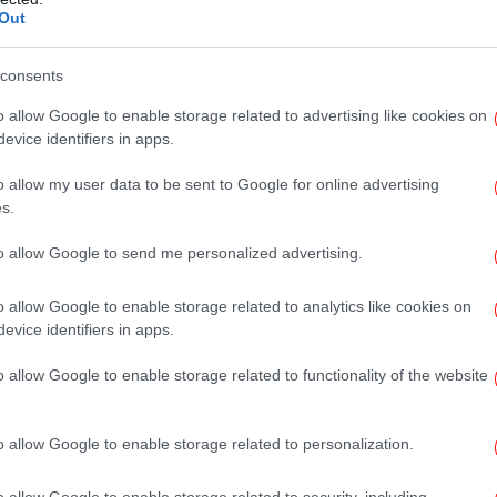
ης καταστροφής, ένας νεκρός
Out
consents
τρ
o allow Google to enable storage related to advertising like cookies on
Έ
evice identifiers in apps.
o allow my user data to be sent to Google for online advertising
s.
Τ
πα
to allow Google to send me personalized advertising.
o allow Google to enable storage related to analytics like cookies on
evice identifiers in apps.
Ο
Σ
o allow Google to enable storage related to functionality of the website
o allow Google to enable storage related to personalization.
o allow Google to enable storage related to security, including