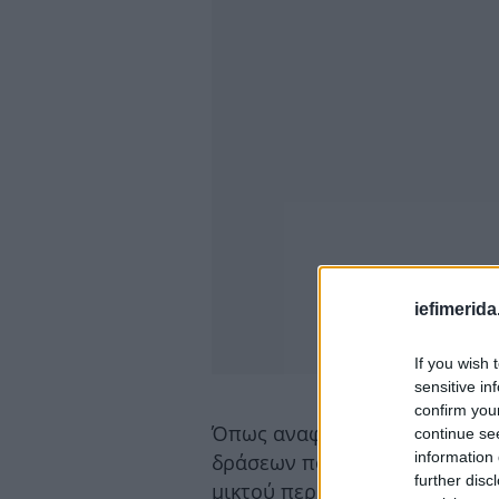
iefimerida
If you wish 
sensitive in
confirm you
Όπως αναφέρεται, ο έλεγχος 
continue se
information 
δράσεων που διενεργούνται γ
further disc
μικτού περιθωρίου κέρδους, 