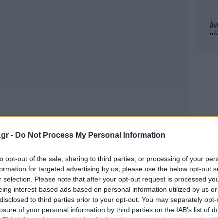
Αν
πό
Ο
Τ
.gr -
Do Not Process My Personal Information
to opt-out of the sale, sharing to third parties, or processing of your per
formation for targeted advertising by us, please use the below opt-out s
r selection. Please note that after your opt-out request is processed y
πραγματοποιήθηκε στο πλαίσιο των
eing interest-based ads based on personal information utilized by us or
disclosed to third parties prior to your opt-out. You may separately opt-
ια την τήρηση του ανώτατου επιτρεπόμενου
losure of your personal information by third parties on the IAB’s list of
Β
βάσει της Πράξης Νομοθετικού