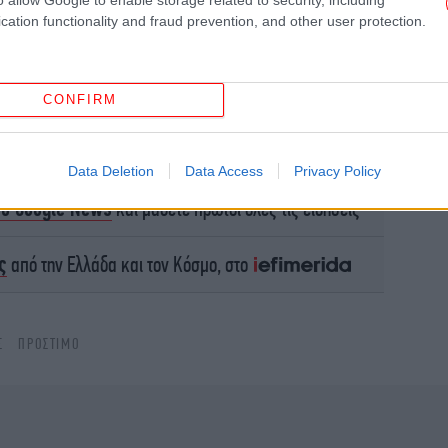
cation functionality and fraud prevention, and other user protection.
H 
CONFIRM
Data Deletion
Data Access
Privacy Policy
το Google News
και μάθετε πρώτοι όλες τις ειδήσεις
πυ
ς
από την Ελλάδα και τον Κόσμο, στο
Σ
ΠΡΌΣΤΙΜΟ