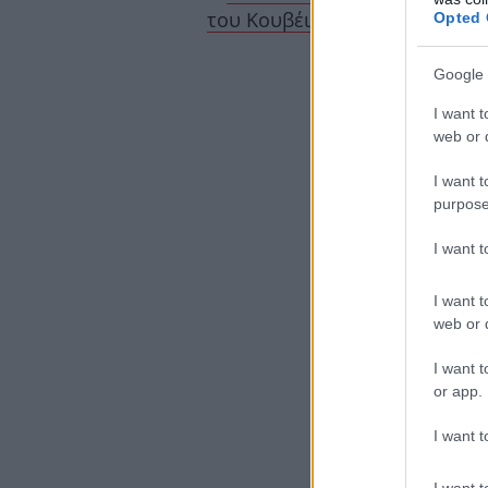
του Κουβέιτ -Εικόνες απόλυτ
Opted 
Google 
I want t
web or d
I want t
purpose
I want 
I want t
web or d
I want t
or app.
I want t
I want t