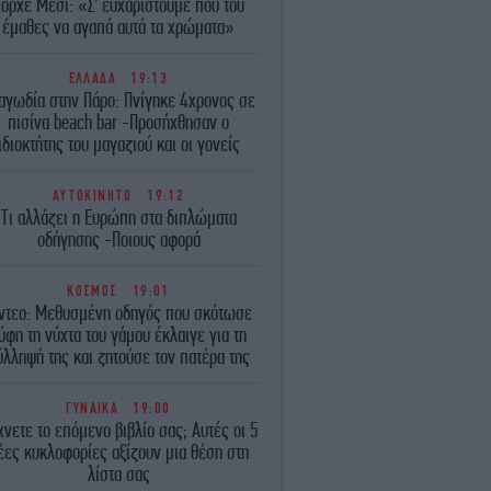
όρχε Μέσι: «Σ' ευχαριστούμε που του
έμαθες να αγαπά αυτά τα χρώματα»
ΕΛΛΑΔΑ
19:13
αγωδία στην Πάρο: Πνίγηκε 4χρονος σε
πισίνα beach bar -Προσήχθησαν ο
ιδιοκτήτης του μαγαζιού και οι γονείς
ΑΥΤΟΚΙΝΗΤΟ
19:12
Τι αλλάζει η Ευρώπη στα διπλώματα
οδήγησης -Ποιους αφορά
ΚΟΣΜΟΣ
19:01
ντεο: Μεθυσμένη οδηγός που σκότωσε
ύφη τη νύχτα του γάμου έκλαιγε για τη
ύλληψή της και ζητούσε τον πατέρα της
ΓΥΝΑΙΚΑ
19:00
νετε το επόμενο βιβλίο σας; Αυτές οι 5
έες κυκλοφορίες αξίζουν μια θέση στη
λίστα σας