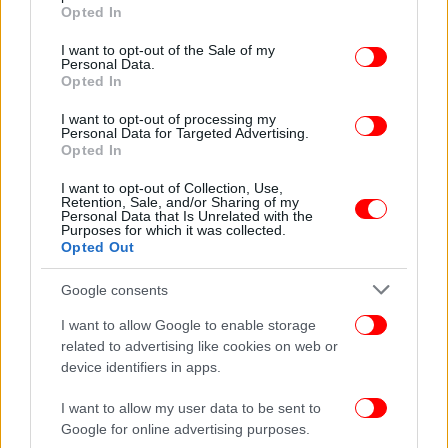
grant or deny consent to Google and its third-party tags to
Opted In
use your data for below specified purposes in below Google
consent section.
I want to opt-out of the Sale of my
Personal Data.
Opted In
I want to opt-out of processing my
Personal Data for Targeted Advertising.
Opted In
I want to opt-out of Collection, Use,
Retention, Sale, and/or Sharing of my
Personal Data that Is Unrelated with the
Purposes for which it was collected.
Opted Out
Η Τεχεράνη κατηγορεί Κουβέιτ και Μπαχρέιν
Google consents
I want to allow Google to enable storage
Το υπουργείο Εξωτερικών του Ιράν απέδωσε
related to advertising like cookies on web or
«άμεση και σαφή ευθύνη» στο Κουβέιτ και το
device identifiers in apps.
Μπαχρέιν για τις πρόσφατες αμερικανικές
επιθέσεις, υποστηρίζοντας ότι στρατιωτικές
I want to allow my user data to be sent to
εγκαταστάσεις και υποδομές των δύο χωρών
Google for online advertising purposes.