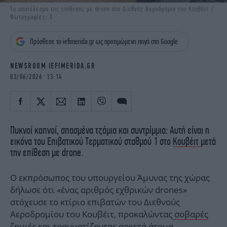
iBOOKS
ΖΩΔΙΑ
Το αποτέλεσμα της επίθεσης με drone στο Διεθνές Αεροδρόμιο του Κουβέιτ /
Φωτογραφίες: X
OSCARS
THE OCEAN
MEDIA
ELAMEFORA
Πρόσθεσε το iefimerida.gr ως προτιμώμενη πηγή στη Google
NEWSLETTER
NEWSROOM IEFIMERIDA.GR
03/06/2026 13:14
Πυκνοί καπνοί, σπασμένα τζάμια και συντρίμμια: Αυτή είναι η
εικόνα του Επιβατικού Τερματικού σταθμού 1 στο
Κουβέιτ
μετά
την επίθεση με drone.
Ο εκπρόσωπος του υπουργείου Άμυνας της χώρας
δήλωσε ότι «ένας αριθμός εχθρικών drones»
στόχευσε το κτίριο επιβατών του Διεθνούς
Αεροδρομίου του Κουβέιτ, προκαλώντας
σοβαρές
ζημιές και τραυματίζοντας αρκετά άτομα
.