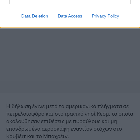
Data Deletion
Data Access
Privacy Policy
Η δήλωση έγινε μετά τα αμερικανικά πλήγματα σε
πετρελαιοφόρο και στο ιρανικό νησί Κεσμ, τα οποία
ακολούθησαν επιθέσεις με πυραύλους και μη
επανδρωμένα αεροσκάφη εναντίον στόχων στο
Κουβέιτ και το Μπαχρέιν.