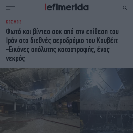
ΚΟΣΜΟΣ
ΕΙΔΗΣΕΙΣ
ΠΟΛΙΤΙΚΗ
Φωτό και βίντεο σοκ από την επίθεση του
NON PAPER
ΕΛΛΑΔΑ
Ιράν στο διεθνές αεροδρόμιο του Κουβέιτ
ΟΙΚΟΝΟΜΙΑ
ΚΟΣΜΟΣ
-Εικόνες απόλυτης καταστροφής, ένας
ΠΟΛΙΤΙΣΜΟΣ
ΠΑΝΕΛΛΗΝΙΕΣ
νεκρός
ΖΩΗ
ΣΠΟΡ
ΓΥΝΑΙΚΑ
ENGLISH EDITION
ΠΟΛΗ
STORIES
ΕΚΛΟΓΕΣ
TRAVEL
ΤΕΧΝΟΛΟΓΙΑ
ΥΓΕΙΑ
DESIGN
ΟΛΥΜΠΙΑΚΟΙ ΑΓΩΝΕΣ
EURO
GREEN
PODCAST
iAUTOKINITO
iOPINIONS
iGASTRONOMIE