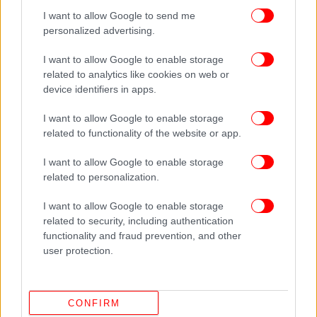
χρησιμοποιήθηκαν για την υποστήριξη
I want to allow Google to send me
επιχειρήσεων εναντίον ιρανικών στόχων.
personalized advertising.
Η Τεχεράνη υπογράμμισε ότι διατηρεί το δικαίωμα
I want to allow Google to enable storage
της νόμιμης άμυνας και προειδοποίησε πως τυχόν
related to analytics like cookies on web or
device identifiers in apps.
μελλοντικά αντίποινα θα μπορούσαν να
στοχεύσουν όχι μόνο όσους πραγματοποιήσουν
I want to allow Google to enable storage
επιθέσεις, αλλά και τα σημεία από τα οποία αυτές
related to functionality of the website or app.
εκκινούν.
I want to allow Google to enable storage
related to personalization.
Απειλές για νέα ιρανικά αντίποινα μετά τα πλήγματα
στον Περσικό Κόλπο
I want to allow Google to enable storage
related to security, including authentication
Την ίδια ώρα ο στρατιωτικός σύμβουλος του
functionality and fraud prevention, and other
Ανώτατου Ηγέτη του Ιράν, Μοχσέν Ρεζαΐ,
user protection.
προειδοποίησε ότι οποιαδήποτε νέα αμερικανική
επίθεση θα αντιμετωπιστεί με «καταιγισμό
πυραύλων και drones».
CONFIRM