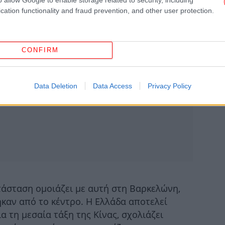
κα
cation functionality and fraud prevention, and other user protection.
CONFIRM
Μπ
τ
Data Deletion
Data Access
Privacy Policy
69
με
τάσταση ομοιάζει με αυτή στη Βαρκελώνη,
καν από το κέντρο. Η Ελλάδα αποτελεί
 τη μεσαία τάξη της Κίνας, σχολιάζει