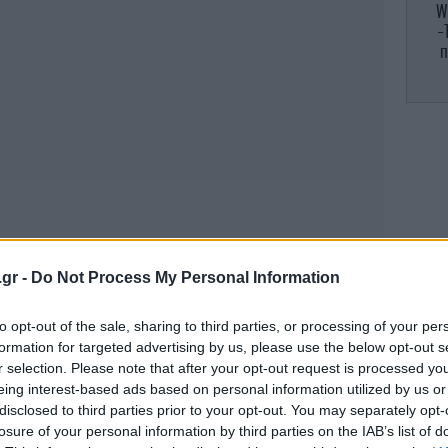
W
-
π
Σ
Αθλ
π
.gr -
Do Not Process My Personal Information
to opt-out of the sale, sharing to third parties, or processing of your per
formation for targeted advertising by us, please use the below opt-out s
Η 
r selection. Please note that after your opt-out request is processed y
φο
eing interest-based ads based on personal information utilized by us or
disclosed to third parties prior to your opt-out. You may separately opt-
losure of your personal information by third parties on the IAB’s list of
Το