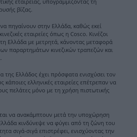
τικής εταιρείας, υπογραμμίζοντας τη
ρυσής βίζας.
ξηρ
 να πηγαίνουν στην Ελλάδα, καθώς εκεί
ινεζικές εταιρείες όπως η Cosco. Κινέζοι
8 
τη Ελλάδα με μετρητά, κάνοντας μεταφορά
νων παραρτημάτων κινεζικών τραπεζών και
.
μα
ζα της Ελλάδος έχει πρόσφατα ενισχύσει τον
ς κάποιες ελληνικές εταιρείες επέτρεπαν να
ους πελάτες μόνο με τη χρήση πιστωτικής
Χ
0,
ται να ανακάμπτουν μετά την υποχώρηση
Ελλάδα κινδύνεψε να φύγει από τη ζώνη του
Πρ
ητα σιγά-σιγά επιστρέφει, ενισχύοντας την
Σέ