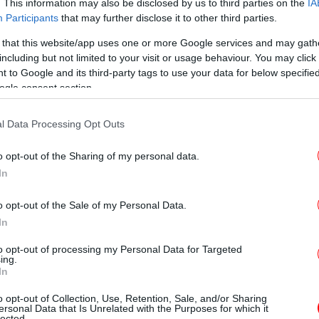
. This information may also be disclosed by us to third parties on the
IA
μ
Participants
that may further disclose it to other third parties.
 that this website/app uses one or more Google services and may gath
including but not limited to your visit or usage behaviour. You may click 
Πα
 to Google and its third-party tags to use your data for below specifi
συ
ogle consent section.
ιέζονται από τη μακρά οικονομική κρίση της
l Data Processing Opt Outs
φεληθούν από την επενδυτική ανάπτυξη, να
 νοικιάσουν τα σπίτια τους στους τουρίστες
o opt-out of the Sharing of my personal data.
απ
 γρήγορα την αγορά κατοικίας.
Υπ
In
o opt-out of the Sale of my Personal Data.
νηγούν τις λεγόμενες χρυσές βίζες της
In
ρες που πλήττονται από την κρίση, όπως η
«Η
υν χρησιμοποιήσει εδώ και χρόνια για να
σ
to opt-out of processing my Personal Data for Targeted
ing.
ς σε μια προσπάθεια να αναζωπυρώσουν
In
000 ευρώ για ένα σπίτι στην Ελλάδα
o opt-out of Collection, Use, Retention, Sale, and/or Sharing
σιμη βίζα.
ersonal Data that Is Unrelated with the Purposes for which it
Β
lected.