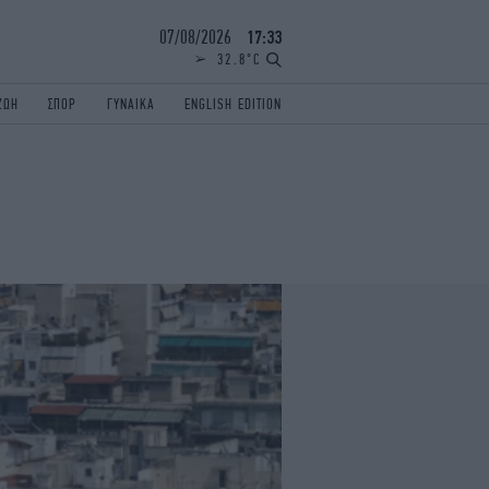
07/08/2026
17:33
32.8°C
ΖΩΗ
ΣΠΟΡ
ΓΥΝΑΙΚΑ
ENGLISH EDITION
ΕΛΛΑΔΑ
ΠΑΝΕΛΛΗΝΙΕΣ
ENGLISH EDITION
TRAVEL
ΟΛΥΜΠΙΑΚΟΙ ΑΓΩΝΕΣ
iAUTOKINITO
ΖΩΔΙΑ
ELAMEFORA