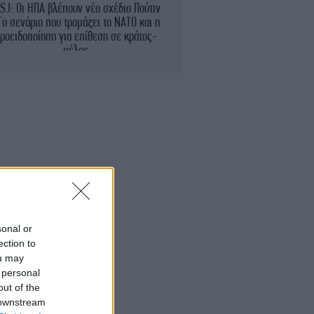
SJ: Οι ΗΠΑ βλέπουν νέο σχέδιο Πούτιν
Το σενάριο που τρομάζει το ΝΑΤΟ και η
ροειδοποίηση για επίθεση σε κράτος-
μέλος
ΠΟΛΙΤΙΚΗ
20:06
κέρτσος: ΠΑΣΟΚ και ΕΛΑΣ υποκαθιστούν
την οικονομική ανάλυση με πολιτική
προπαγάνδα
ΖΩΗ
20:03
ητίατρος: Όταν η έντονη άσκηση διαρκεί
άνω από μία ώρα, να ενυδατώνεστε με
αθλητικά ποτά -Δεν είναι αναψυκτικά
sonal or
GASTRONOMIE
19:57
ection to
Ελλάδα σε ένα πιάτο: Σύκα με φέτα στον
ou may
ύρνο -Το απόλυτο καλοκαιρινό ορεκτικό
 personal
out of the
ΖΩΗ
19:55
 downstream
 βίντεο που πόσταρε η Μαρίνα Βερνίκου