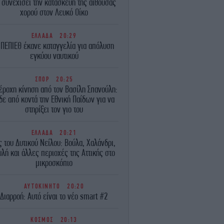
 συνεχίσει την κατασκευή της αίθουσας
χορού στον Λευκό Οίκο
ΕΛΛΑΔΑ
20:29
 ΠΕΠΙΕΘ έκανε καταγγελία για απόλυση
εγκύου ναυτικού
ΣΠΟΡ
20:25
έροχη κίνηση από τον Βασίλη Σπανούλη:
δε από κοντά την Εθνική Παίδων για να
στηρίξει τον γιο του
ΕΛΛΑΔΑ
20:21
ς του Δυτικού Νείλου: Βούλα, Χαλάνδρι,
λή και άλλες περιοχές της Αττικής στο
μικροσκόπιο
ΑΥΤΟΚΙΝΗΤΟ
20:20
Διαρροή: Αυτό είναι το νέο smart #2
ΚΟΣΜΟΣ
20:13