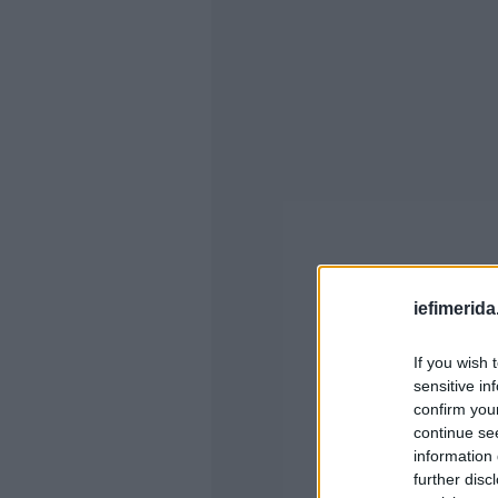
iefimerida
If you wish 
sensitive in
confirm you
continue se
information 
further disc