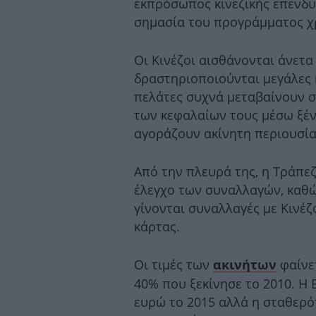
εκπρόσωπος κινεζικής επενδυ
σημασία του προγράμματος χ
Οι Κινέζοι αισθάνονται άνετα
δραστηριοποιούνται μεγάλες κ
πελάτες συχνά μεταβαίνουν σ
των κεφαλαίων τους μέσω ξέ
αγοράζουν ακίνητη περιουσία
Από την πλευρά της, η Τράπε
έλεγχο των συναλλαγών, καθώ
γίνονται συναλλαγές με Κινέζ
κάρτας.
Οι τιμές των
φαίνε
ακινήτων
40% που ξεκίνησε το 2010. Η 
ευρώ το 2015 αλλά η σταθερότ