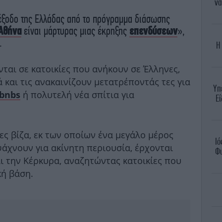
να
 έξοδο της Ελλάδας από το πρόγραμμα διάσωσης
Αθήνα
είναι μάρτυρας μιας έκρηξης
επενδύσεων
»,
.
Η
ται σε κατοικίες που ανήκουν σε Έλληνες,
ά και τις ανακαινίζουν μετατρέποντάς τες για
Υπ
ή πολυτελή νέα σπίτια για
rbnbs
Εί
ες βίζα, εκ των οποίων ένα μεγάλο μέρος
Ιό
 ψάχνουν για ακίνητη περιουσία, έρχονται
Φυ
ι την Κέρκυρα, αναζητώντας κατοικίες που
κή βάση.