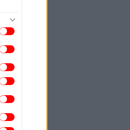
αδικασίες πρόσληψης καθηγητών, μετά
την παραίτηση του Τζέισον Άρντεϊ που
κατηγορήθηκε για λογοκλοπή
ΖΩΗ
19:09
έθανε ο μουσικός παραγωγός Γουίλιαμ
μπιτ -Είχε δημιουργήσει με τη Μαντόνα
ο εμβληματικό άλμπουμ «Ray of Light»
ΕΛΛΑΔΑ
19:03
Θεσσαλονίκη: Οι αλλαγές στις
ωφορειακές γραμμές που θα ισχύσουν
 τη λειτουργία της επέκτασης του Μετρό
στην Καλαμαριά
ΓΥΝΑΙΚΑ
19:00
α στο ψυγείο ή εκτός; Ο σωστός τρόπος
για να διατηρηθούν φρέσκα
ΕΛΛΑΔΑ
18:58
Συνελήφθη 35χρονος αλλοδαπός για