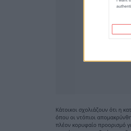
authenti
Κάτοικοι σχολιάζουν ότι η κα
όπου οι ντόπιοι απομακρύνθη
πλέον κορυφαίο προορισμό για