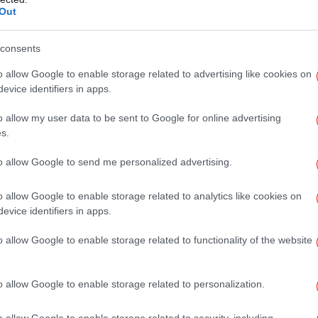
δι
Out
 αυτή την αγορά, εν μέρει επειδή η κρίση
- αλλά αποτελεί πλέον έναν καυτό
consents
υν χρήματα.
o allow Google to enable storage related to advertising like cookies on
Π
evice identifiers in apps.
ει χρυσές βίζες το 2013, προσελκύοντας
Όρ
τ
Τουρκία και τη Μέση Ανατολή. Εντούτοις, η
o allow my user data to be sent to Google for online advertising
 Ενώ η άνοδος στις τιμές των ακινήτων
s.
νοικιαστές πλήττονται. Οι οικογένειες
to allow Google to send me personalized advertising.
 να ανακάμψουν από την κρίση και
λε
ετακινηθούν από τις γειτονιές της
με
o allow Google to enable storage related to analytics like cookies on
 καταλαμβάνονται από τις επενδυτικές
evice identifiers in apps.
o allow Google to enable storage related to functionality of the website
Σύκ
o allow Google to enable storage related to personalization.
o allow Google to enable storage related to security, including