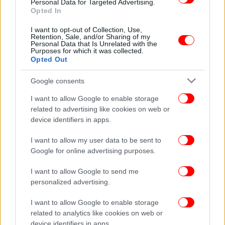
Personal Data for Targeted Advertising.
Opted In
ΟΙΚΟΝΟΜΙΑ
23/07/2026 14:14
Πάνω από 200 ελληνικές επιχειρήσεις στα ΗΑΕ
I want to opt-out of Collection, Use,
-Επενδύσεις έως 700 εκατ. ευρώ, 8.000
Retention, Sale, and/or Sharing of my
Personal Data that Is Unrelated with the
Έλληνες επαγγελματίες
Purposes for which it was collected.
Opted Out
Google consents
I want to allow Google to enable storage
related to advertising like cookies on web or
device identifiers in apps.
I want to allow my user data to be sent to
Google for online advertising purposes.
I want to allow Google to send me
personalized advertising.
I want to allow Google to enable storage
ΟΙΚΟΝΟΜΙΑ
19/07/2026 10:49
related to analytics like cookies on web or
Ποιοι δίνουν εκατομμύρια για να αγοράσουν
device identifiers in apps.