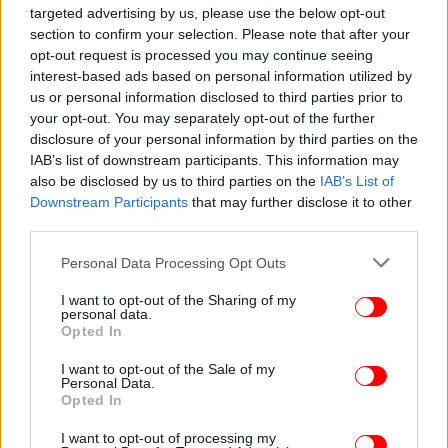
targeted advertising by us, please use the below opt-out
section to confirm your selection. Please note that after your
opt-out request is processed you may continue seeing
interest-based ads based on personal information utilized by
ΠΟΛΙΤΙΚΗ
26/07/2026 08:59
us or personal information disclosed to third parties prior to
Θεοδωρικάκος: Αποτελεσματικό εργαλείο ο
your opt-out. You may separately opt-out of the further
αναπτυξιακός νόμος -Περισσότερες επενδύσεις
disclosure of your personal information by third parties on the
και καλύτερες δουλειές
IAB’s list of downstream participants. This information may
also be disclosed by us to third parties on the
IAB’s List of
Downstream Participants
that may further disclose it to other
third parties.
Please note that this website/app uses one or more Google
Personal Data Processing Opt Outs
services and may gather and store information including but
not limited to your visit or usage behaviour. You may click to
I want to opt-out of the Sharing of my
personal data.
grant or deny consent to Google and its third-party tags to
Opted In
use your data for below specified purposes in below Google
consent section.
I want to opt-out of the Sale of my
Personal Data.
Opted In
I want to opt-out of processing my