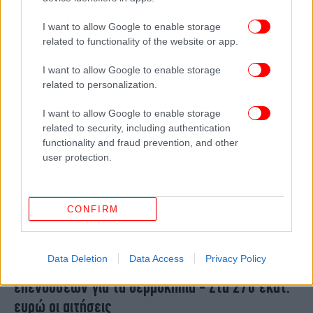
πολυτελή σπίτια στην Ελλάδα -Το νέο προφίλ
I want to allow Google to enable storage
των αγοραστών
related to functionality of the website or app.
I want to allow Google to enable storage
related to personalization.
I want to allow Google to enable storage
related to security, including authentication
functionality and fraud prevention, and other
user protection.
CONFIRM
ΠΟΛΙΤΙΚΗ
17/07/2026 14:34
Data Deletion
Data Access
Privacy Policy
Σχοινάς: Κάλυψη όλων των επιλέξιμων
επενδύσεων για τα θερμοκήπια - Στα 270 εκατ.
ευρώ οι αιτήσεις