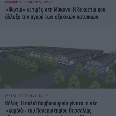
ΟΙΚΟΝΟΜΙΑ
06/08/2026 09:47
iBOOKS
ΖΩΔΙΑ
«Φωτιά» οι τιμές στη Μύκονο: Η δεκαετία που
OSCARS
THE OCEAN
άλλαξε την αγορά των εξοχικών κατοικιών
MEDIA
ELAMEFORA
NEWSLETTER
ΕΛΛΑΔΑ
05/08/2026 07:19
Βόλος: Η παλιά Βαμβακουργία γίνεται η νέα
«καρδιά» του Πανεπιστημίου Θεσσαλίας